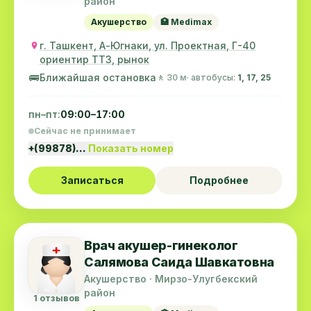
район
Акушерство
🏥 Medimax
г. Ташкент, А-Югнаки, ул. Проектная, Г-40
ориентир ТТЗ, рынок
🚌
Ближайшая остановка
🚶 30 м
· автобусы:
1, 17, 25
пн–пт:
09:00–17:00
Сейчас не принимает
+(99878)…
Показать номер
Записаться
Подробнее
Врач акушер-гинеколог
Салямова Саида Шавкатовна
Акушерство · Мирзо-Улугбекский
район
1 отзывов