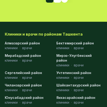
Клиники и врачи по районам Ташкента
Алмазарский район
Бектемирский район
клиники
·
врачи
клиники
·
врачи
Мирабадский район
Мирзо-Улугбекский
клиники
·
врачи
район
клиники
·
врачи
Сергелийский район
Учтепинский район
клиники
·
врачи
клиники
·
врачи
Чиланзарский район
Шайхантахурский район
клиники
·
врачи
клиники
·
врачи
Юнусабадский район
Яккасарайский район
клиники
·
врачи
клиники
·
врачи