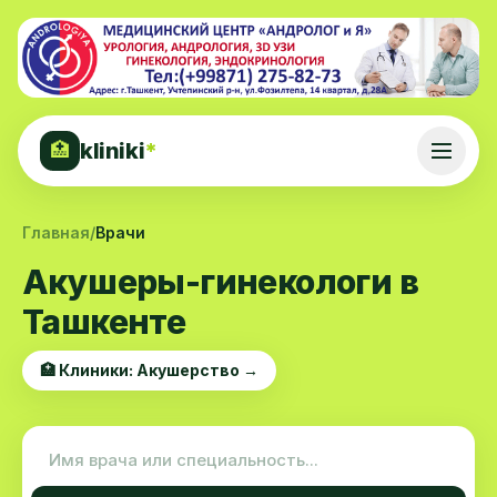
kliniki
*
🏥
Главная
/
Врачи
Акушеры-гинекологи в
Ташкенте
🏥 Клиники: Акушерство →