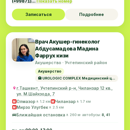
(+99871)…
Показать номер
Записаться
Подробнее
Врач Акушер-гинеколог
Абдусамадова Мадина
Фаррух кизи
Акушерство · Учтепинский район
Акушерство
🏥 UROLOGIC COMPLEX Медицинский ц...
г.Ташкент, Учтепинский р-н, Чиланзар 12 кв.,
ул. М.Шайхзода, 7
Олмазор
Чиланзар
🚶 1.2 км
🚶 1.7 км
M
M
Мирзо Улугбек
🚶 2.5 км
M
🚌
Ближайшая остановка
🚶 260 м
· автобусы:
8, 41