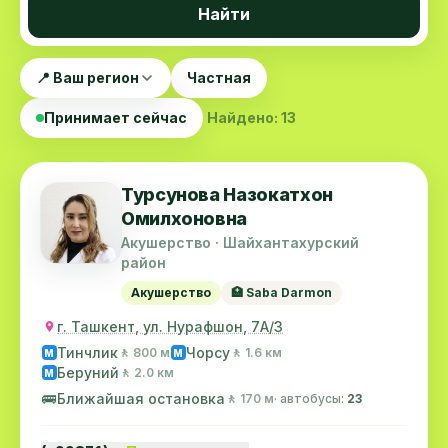
Найти
📍 Ваш регион
Частная
Принимает сейчас
Найдено: 13
Турсунова Назокатхон
Омилхоновна
Акушерство · Шайхантахурский
район
Акушерство
🏥 Saba Darmon
г. Ташкент, ул. Нурафшон, 7А/3
Тинчлик
Чорсу
🚶 800 м
🚶 1.6 км
M
M
Беруний
🚶 2.0 км
M
🚌
Ближайшая остановка
🚶 170 м
· автобусы:
23