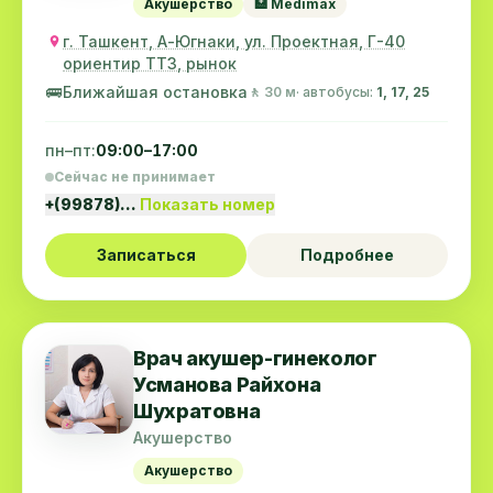
Акушерство
🏥 Medimax
г. Ташкент, А-Югнаки, ул. Проектная, Г-40
ориентир ТТЗ, рынок
🚌
Ближайшая остановка
🚶 30 м
· автобусы:
1, 17, 25
пн–пт:
09:00–17:00
Сейчас не принимает
+(99878)…
Показать номер
Записаться
Подробнее
Врач акушер-гинеколог
Усманова Райхона
Шухратовна
Акушерство
Акушерство