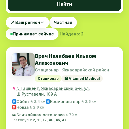
Найти
📍 Ваш регион
Частная
Принимает сейчас
Найдено: 2
Врач Налибаев Ильхом
Алижонович
Стационар · Яккасарайский район
Стационар
🏥 Vitamed Medical
г. Ташкент, Яккасарайский р-н, ул.
Ш.Руставели, 109 А
Ойбек
Космонавтлар
🚶 2.4 км
🚶 2.6 км
M
M
Новза
🚶 2.9 км
M
🚌
Ближайшая остановка
🚶 70 м
· автобусы:
2, 11, 12, 40, 45, 47