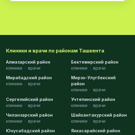
Клиники и врачи по районам Ташкента
Алмазарский район
Бектемирский район
клиники
·
врачи
клиники
·
врачи
Мирабадский район
Мирзо-Улугбекский
клиники
·
врачи
район
клиники
·
врачи
Сергелийский район
Учтепинский район
клиники
·
врачи
клиники
·
врачи
Чиланзарский район
Шайхантахурский район
клиники
·
врачи
клиники
·
врачи
Юнусабадский район
Яккасарайский район