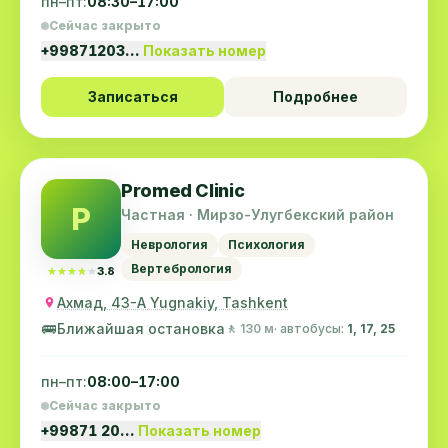
пн–пт:
08:30–17:00
Сейчас закрыто
+99871203…
Показать номер
Записаться
Подробнее
Promed Clinic
P
Частная · Мирзо-Улугбекский район
Неврология
Психология
Вертебрология
★★★★★
★★★★★
3.8
Ахмад, 43-А Yugnakiy, Tashkent
🚌
Ближайшая остановка
🚶 130 м
· автобусы:
1, 17, 25
пн–пт:
08:00–17:00
Сейчас закрыто
+99871 20…
Показать номер