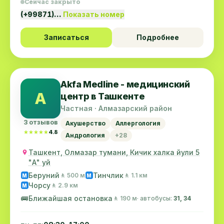
Сейчас закрыто
(+99871)…
Показать номер
Записаться
Подробнее
Akfa Medline - медицинский
A
центр в Ташкенте
Частная · Алмазарский район
3 отзывов
Акушерство
Аллергология
★★★★★
★★★★★
4.8
Андрология
+28
Ташкент, Олмазар тумани, Кичик халка йули 5
"А" уй
Беруний
Тинчлик
🚶 500 м
🚶 1.1 км
M
M
Чорсу
🚶 2.9 км
M
🚌
Ближайшая остановка
🚶 190 м
· автобусы:
31, 34