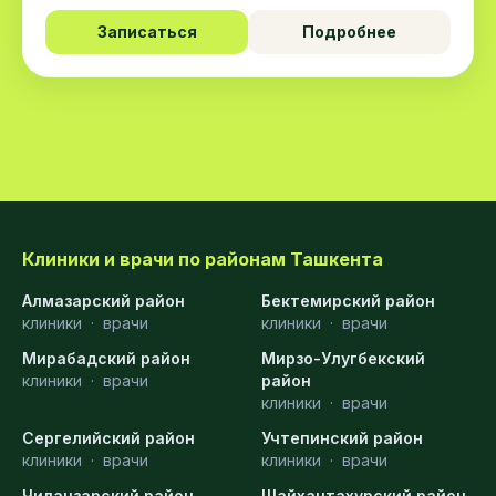
Записаться
Подробнее
Клиники и врачи по районам Ташкента
Алмазарский район
Бектемирский район
клиники
·
врачи
клиники
·
врачи
Мирабадский район
Мирзо-Улугбекский
клиники
·
врачи
район
клиники
·
врачи
Сергелийский район
Учтепинский район
клиники
·
врачи
клиники
·
врачи
Чиланзарский район
Шайхантахурский район