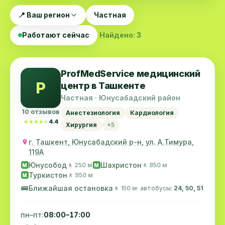
📍 Ваш регион
Частная
Работают сейчас
Найдено: 3
ProfMedService медицинский
P
центр в Ташкенте
Частная · Юнусабадский район
10 отзывов
Анестезиология
Кардиология
★★★★★
★★★★★
4.4
Хирургия
+5
г. Ташкент, Юнусабадский р-н, ул. А.Тимура,
119A
Юнусобод
Шахристон
🚶 250 м
🚶 850 м
M
M
Туркистон
🚶 950 м
M
🚌
Ближайшая остановка
🚶 150 м
· автобусы:
24, 50, 51
пн–пт:
08:00–17:00