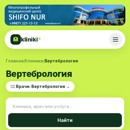
kliniki
*
🏥
Главная
/
Клиники
/
Вертебрология
Вертебрология
👨‍⚕️ Врачи: Вертебрология →
Найти