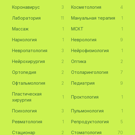
Коронавирус
3
Косметология
4
Лаборатория
11
Мануальная терапия
1
Массаж
1
МСКТ
1
Наркология
1
Неврология
9
Невропатология
3
Нейрофизиология
1
Нейрохирургия
2
Оптика
2
Ортопедия
2
Отоларингология
7
Офтальмология
2
Педиатрия
9
Пластическая
1
Проктология
1
хирургия
Психология
3
Пульмонология
1
Ревматология
1
Репродуктология
5
Стационар
2
Стоматология
70