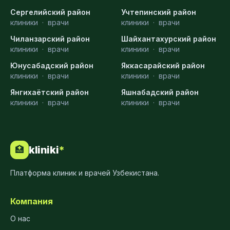
Сергелийский район
Учтепинский район
клиники
·
врачи
клиники
·
врачи
Чиланзарский район
Шайхантахурский район
клиники
·
врачи
клиники
·
врачи
Юнусабадский район
Яккасарайский район
клиники
·
врачи
клиники
·
врачи
Янгихаётский район
Яшнабадский район
клиники
·
врачи
клиники
·
врачи
kliniki
*
🏥
Платформа клиник и врачей Узбекистана.
Компания
О нас