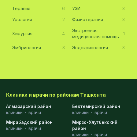
Терапия
6
УЗИ
3
Урология
2
Физиотерапия
3
Экстренная
Хирургия
4
1
медицинская помощь
Эмбриология
3
Эндокринология
3
Клиники и врачи по районам Ташкента
Алмазарский район
Бектемирский район
клиники
·
врачи
клиники
·
врачи
Мирабадский район
Мирзо-Улугбекский
клиники
·
врачи
район
клиники
·
врачи