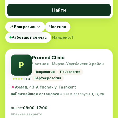
Найти
📍 Ваш регион
Частная
Работают сейчас
Найдено: 1
Promed Clinic
P
Частная · Мирзо-Улугбекский район
Неврология
Психология
Вертебрология
★★★★★
★★★★★
3.8
Ахмад, 43-А Yugnakiy, Tashkent
🚌
Ближайшая остановка
🚶 130 м
· автобусы:
1, 17, 25
пн–пт:
08:00–17:00
Сейчас закрыто