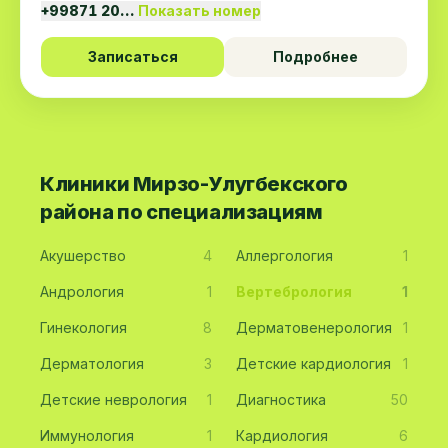
+99871 20…
Показать номер
Записаться
Подробнее
Клиники Мирзо-Улугбекского
района по специализациям
Акушерство
4
Аллергология
1
Андрология
1
Вертебрология
1
Гинекология
8
Дерматовенерология
1
Дерматология
3
Детские кардиология
1
Детские неврология
1
Диагностика
50
Иммунология
1
Кардиология
6