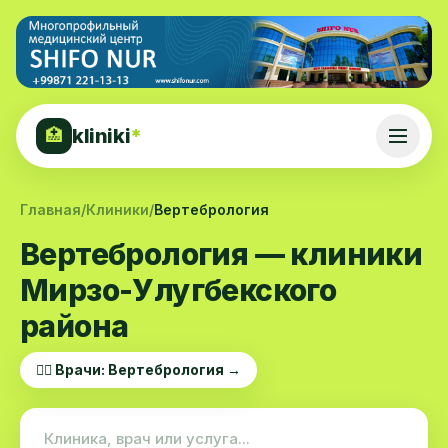
kliniki
*
🏥
Главная
/
Клиники
/
Вертебрология
Вертебрология — клиники
Мирзо-Улугбекского
района
👨‍⚕️ Врачи: Вертебрология →