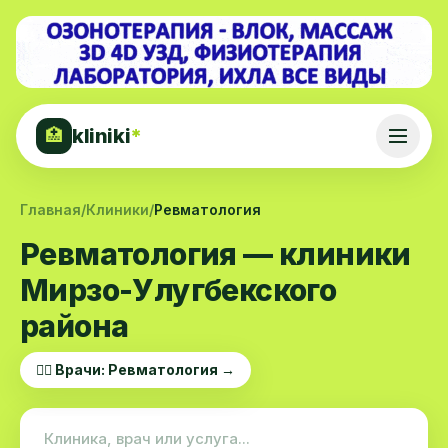
kliniki
*
🏥
Главная
/
Клиники
/
Ревматология
Ревматология — клиники
Мирзо-Улугбекского
района
👨‍⚕️ Врачи: Ревматология →