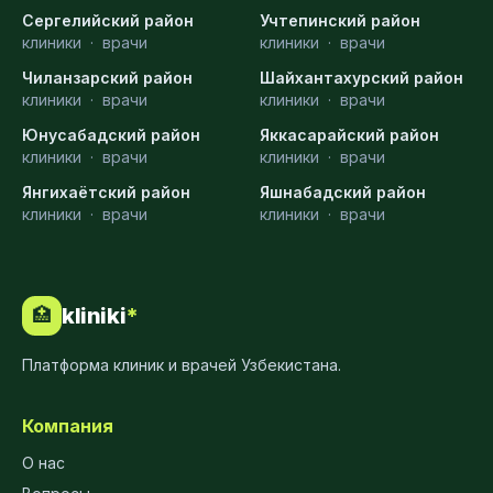
Сергелийский район
Учтепинский район
клиники
·
врачи
клиники
·
врачи
Чиланзарский район
Шайхантахурский район
клиники
·
врачи
клиники
·
врачи
Юнусабадский район
Яккасарайский район
клиники
·
врачи
клиники
·
врачи
Янгихаётский район
Яшнабадский район
клиники
·
врачи
клиники
·
врачи
kliniki
*
🏥
Платформа клиник и врачей Узбекистана.
Компания
О нас