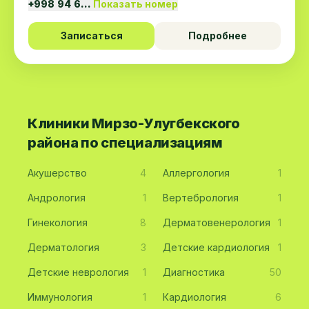
+998 94 6…
Показать номер
Записаться
Подробнее
Клиники Мирзо-Улугбекского
района по специализациям
Акушерство
4
Аллергология
1
Андрология
1
Вертебрология
1
Гинекология
8
Дерматовенерология
1
Дерматология
3
Детские кардиология
1
Детские неврология
1
Диагностика
50
Иммунология
1
Кардиология
6