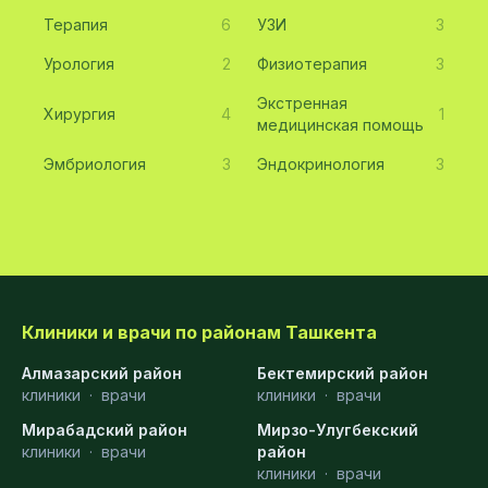
Терапия
6
УЗИ
3
Урология
2
Физиотерапия
3
Экстренная
Хирургия
4
1
медицинская помощь
Эмбриология
3
Эндокринология
3
Клиники и врачи по районам Ташкента
Алмазарский район
Бектемирский район
клиники
·
врачи
клиники
·
врачи
Мирабадский район
Мирзо-Улугбекский
клиники
·
врачи
район
клиники
·
врачи