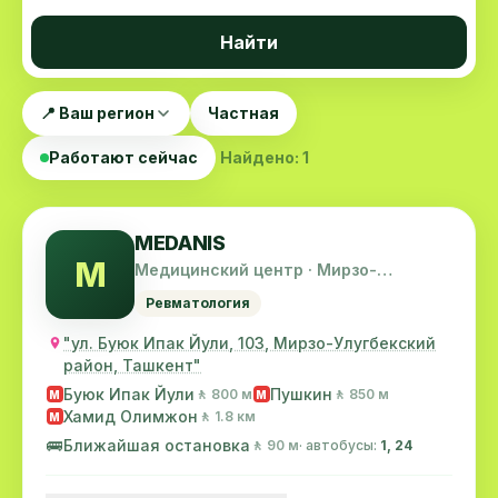
Найти
📍 Ваш регион
Частная
Работают сейчас
Найдено: 1
MEDANIS
M
Медицинский центр · Мирзо-
Улугбекский район
Ревматология
"ул. Буюк Ипак Йули, 103, Мирзо-Улугбекский
район, Ташкент"
Буюк Ипак Йули
Пушкин
🚶 800 м
🚶 850 м
M
M
Хамид Олимжон
🚶 1.8 км
M
🚌
Ближайшая остановка
🚶 90 м
· автобусы:
1, 24