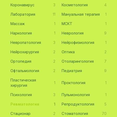
Коронавирус
3
Косметология
4
Лаборатория
11
Мануальная терапия
1
Массаж
1
МСКТ
1
Наркология
1
Неврология
9
Невропатология
3
Нейрофизиология
1
Нейрохирургия
2
Оптика
2
Ортопедия
2
Отоларингология
7
Офтальмология
2
Педиатрия
9
Пластическая
1
Проктология
1
хирургия
Психология
3
Пульмонология
1
Ревматология
1
Репродуктология
5
Стационар
2
Стоматология
70