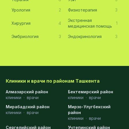
Урология
2
Физиотерапия
3
Экстренная
Хирургия
4
1
медицинская помощь
Эмбриология
3
Эндокринология
3
Клиники и врачи по районам Ташкента
Алмазарский район
Бектемирский район
клиники
·
врачи
клиники
·
врачи
Мирабадский район
Мирзо-Улугбекский
клиники
·
врачи
район
клиники
·
врачи
Сергелийский район
Учтепинский район