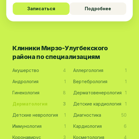
Записаться
Подробнее
Клиники Мирзо-Улугбекского
района по специализациям
Акушерство
4
Аллергология
1
Андрология
1
Вертебрология
1
Гинекология
8
Дерматовенерология
1
Дерматология
3
Детские кардиология
1
Детские неврология
1
Диагностика
50
Иммунология
1
Кардиология
6
Коронавирус
3
Косметология
4