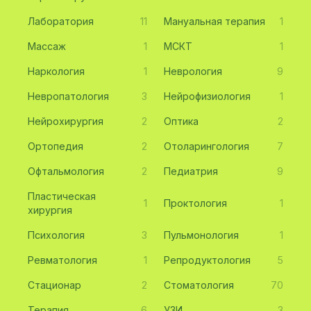
Лаборатория
11
Мануальная терапия
1
Массаж
1
МСКТ
1
Наркология
1
Неврология
9
Невропатология
3
Нейрофизиология
1
Нейрохирургия
2
Оптика
2
Ортопедия
2
Отоларингология
7
Офтальмология
2
Педиатрия
9
Пластическая
1
Проктология
1
хирургия
Психология
3
Пульмонология
1
Ревматология
1
Репродуктология
5
Стационар
2
Стоматология
70
Терапия
6
УЗИ
3