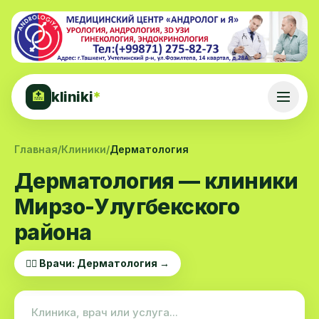
kliniki
*
🏥
Главная
/
Клиники
/
Дерматология
Дерматология — клиники
Мирзо-Улугбекского
района
👨‍⚕️ Врачи: Дерматология →