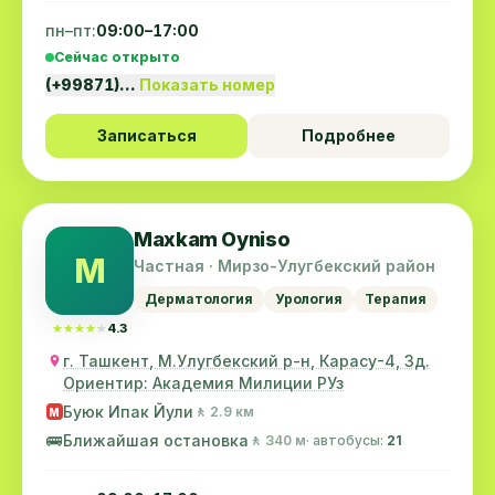
пн–пт:
09:00–17:00
Сейчас открыто
(+99871)…
Показать номер
Записаться
Подробнее
Maxkam Oyniso
M
Частная · Мирзо-Улугбекский район
Дерматология
Урология
Терапия
★★★★★
★★★★★
4.3
г. Ташкент, М.Улугбекский р-н, Карасу-4, 3д.
Ориентир: Академия Милиции РУз
Буюк Ипак Йули
🚶 2.9 км
M
🚌
Ближайшая остановка
🚶 340 м
· автобусы:
21