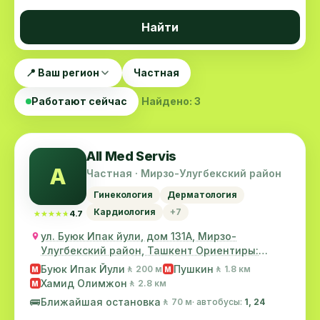
Найти
📍 Ваш регион
Частная
Работают сейчас
Найдено: 3
All Med Servis
A
Частная · Мирзо-Улугбекский район
Гинекология
Дерматология
Кардиология
+7
★★★★★
★★★★★
4.7
ул. Буюк Ипак йули, дом 131А, Мирзо-
Улугбекский район, Ташкент Ориентиры:
магазин ковров "...
Буюк Ипак Йули
Пушкин
🚶 200 м
🚶 1.8 км
M
M
Хамид Олимжон
🚶 2.8 км
M
🚌
Ближайшая остановка
🚶 70 м
· автобусы:
1, 24