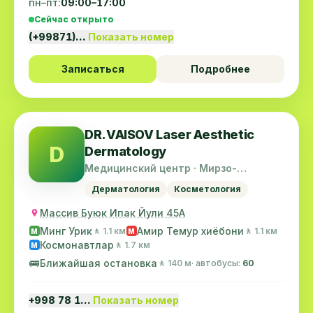
пн–пт:
09:00–17:00
Сейчас открыто
(+99871)…
Показать номер
Записаться
Подробнее
DR.VAISOV Laser Aesthetic
D
Dermatology
Медицинский центр · Мирзо-
Улугбекский район
Дерматология
Косметология
Массив Буюк Ипак Йули 45А
Минг Урик
Амир Темур хиёбони
🚶 1.1 км
🚶 1.1 км
M
M
Космонавтлар
🚶 1.7 км
M
🚌
Ближайшая остановка
🚶 140 м
· автобусы:
60
+998 78 1…
Показать номер