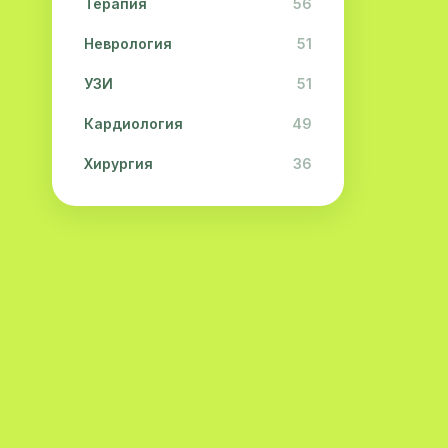
Терапия
56
Неврология
51
УЗИ
51
Кардиология
49
Хирургия
36
Физиотерапия
31
Косметология
28
Урология
28
Офтальмология
26
Дерматология
23
Эндокринология
21
Невропатология
21