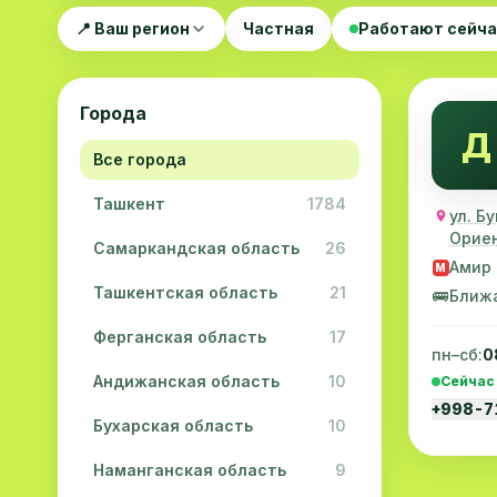
📍 Ваш регион
Частная
Работают сейч
Города
Д
Все города
Ташкент
1784
ул. Б
Ориен
Самаркандская область
26
Амир 
M
Ташкентская область
21
🚌
Ближ
Ферганская область
17
пн–сб:
0
Андижанская область
10
Сейчас
+998-7
Бухарская область
10
Наманганская область
9