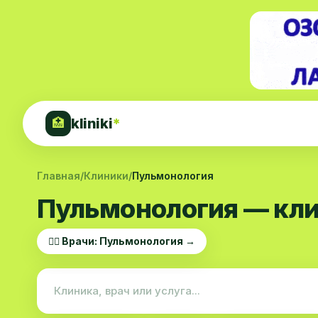
kliniki
*
🏥
Главная
/
Клиники
/
Пульмонология
Пульмонология — кли
👨‍⚕️ Врачи: Пульмонология →