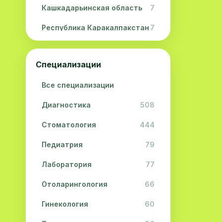
Кашкадарьинская область
7
Республика Каракалпакстан
7
Навоийская область
5
Специализации
Джизакская область
3
Все специализации
Сурхандарьинская область
2
Диагностика
508
Сырдарьинская область
2
Стоматология
444
Хорезмская область
2
Педиатрия
79
Лаборатория
77
Отоларингология
66
Гинекология
60