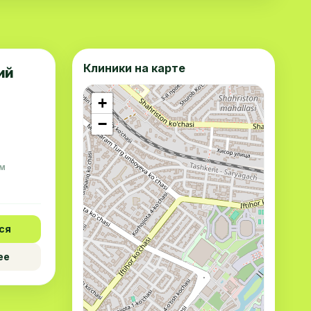
Клиники на карте
ий
+
−
 м
ся
ее