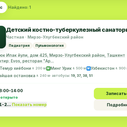
ас
Найдено: 1
Детский костно-туберкулезный санатор
Частная · Мирзо-Улугбекский район
Педиатрия
Пульмонология
уюк Ипак йули, дом 425, Мирзо-Улугбекский район, Ташкент
тир: Evos, ресторан "Ар...
Темур хиёбони
Минг Урик
Узбекистон
🚶 200 м
🚶 500 м
🚶 900
M
M
айшая остановка
🚶 240 м
· автобусы:
19, 37, 38, 51
8:00–14:00
Записать
 открыто
1-2…
Показать номер
Подробн