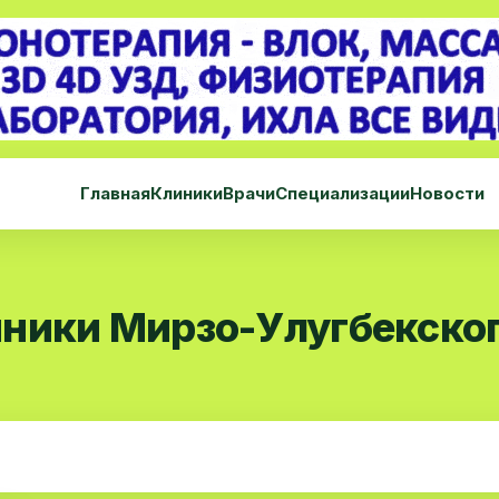
Главная
Клиники
Врачи
Специализации
Новости
ники Мирзо-Улугбекског