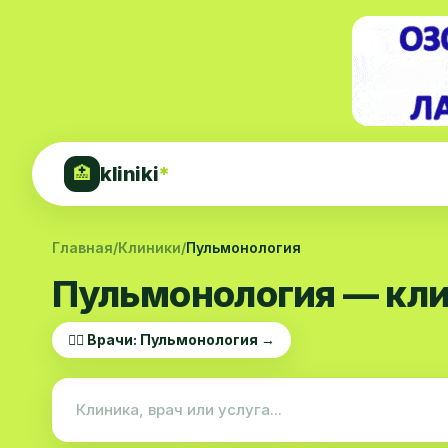
kliniki
*
🏥
Главная
/
Клиники
/
Пульмонология
Пульмонология — кли
👨‍⚕️ Врачи: Пульмонология →