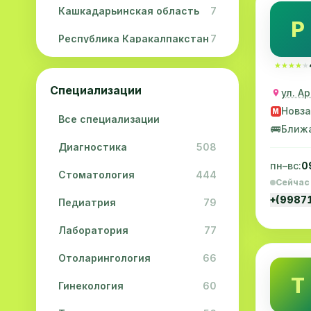
Кашкадарьинская область
7
Р
Республика Каракалпакстан
7
Навоийская область
5
★★★★★
★★★★★
Специализации
ул. А
Джизакская область
3
Новза
M
Все специализации
Сурхандарьинская область
2
🚌
Ближ
Диагностика
508
Сырдарьинская область
2
пн–вс:
0
Стоматология
444
Хорезмская область
2
Сейчас
+(9987
Педиатрия
79
Лаборатория
77
Отоларингология
66
Т
Гинекология
60