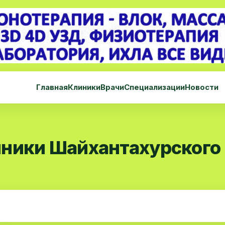
Главная
Клиники
Врачи
Специализации
Новости
ники Шайхантахурского