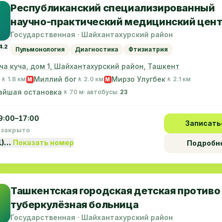
Республиканский специализированный
научно-практический медицинский цен
фтизиатрии и пульмонологии
Государственная · Шайхантахурский район
4.2
Пульмонология
Диагностика
Фтизиатрия
рча куча, дом 1, Шайхантахурский район, Ташкент
Миллий бог
Мирзо Улугбек
🚶 1.8 км
🚶 2.0 км
🚶 2.1 км
M
M
айшая остановка
🚶 70 м
· автобусы:
23
9:00–17:00
Записать
 закрыто
1)…
Показать номер
Подробн
Ташкентская городская детская противо
туберкулёзная больница
Государственная · Шайхантахурский район