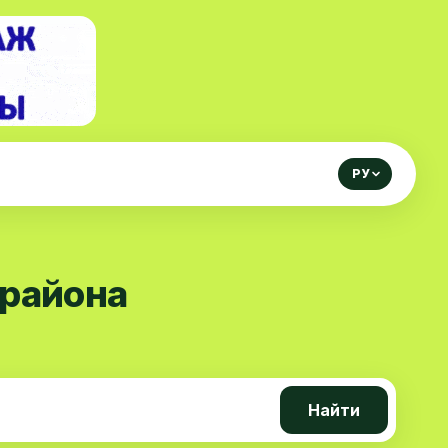
РУ
 района
Найти