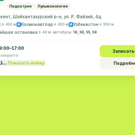
Педиатрия
Пульмонология
шкент, Шайхантахурский р-н, ул. Р. Файзий, 4д
к
Космонавтлар
Узбекистон
🚶 450 м
🚶 450 м
🚶 950 м
M
M
айшая остановка
🚶 40 м
· автобусы:
18, 38, 55, 58
9:00–17:00
Записать
 закрыто
1)…
Показать номер
Подробн