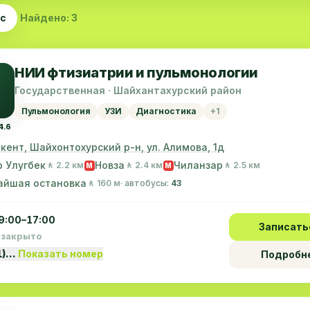
ас
Найдено: 3
НИИ фтизиатрии и пульмонологии
Государственная · Шайхантахурский район
Пульмонология
УЗИ
Диагностика
+1
4.6
шкент, Шайхонтохурский р-н, ул. Алимова, 1д
 Улугбек
Новза
Чиланзар
🚶 2.2 км
🚶 2.4 км
🚶 2.5 км
M
M
айшая остановка
🚶 160 м
· автобусы:
43
9:00–17:00
Записать
 закрыто
1)…
Показать номер
Подробн