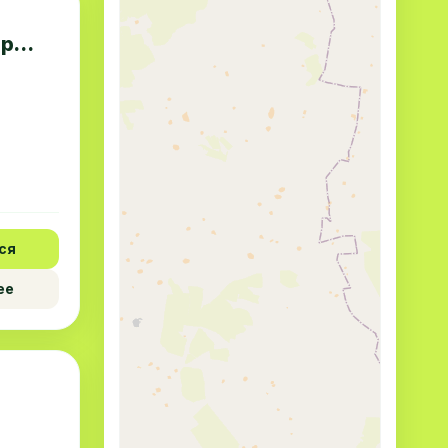
тр
ся
ее