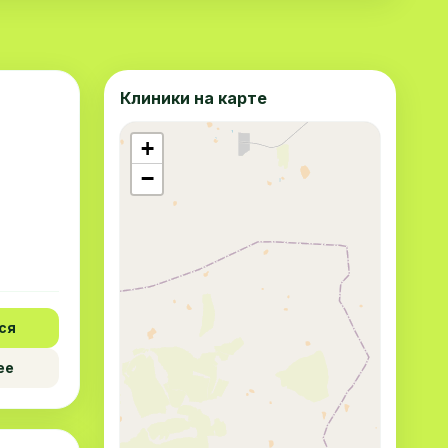
Клиники на карте
+
−
ся
ее