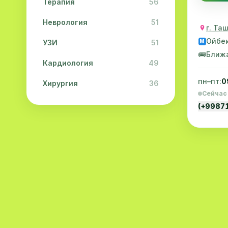
Терапия
56
Неврология
51
г. Та
Ойбе
УЗИ
51
M
🚌
Ближ
Кардиология
49
пн–пт:
0
Хирургия
36
Сейчас
Физиотерапия
31
(+9987
Косметология
28
Урология
28
Офтальмология
26
Дерматология
23
Эндокринология
21
Невропатология
21