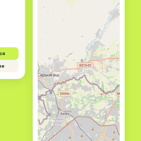
ся
ее