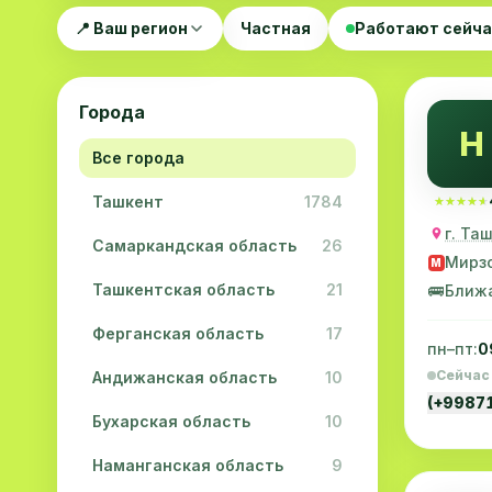
📍 Ваш регион
Частная
Работают сейч
Города
Н
Все города
Ташкент
1784
★★★★★
★★★★★
г. Та
Самаркандская область
26
Мирзо
M
Ташкентская область
21
🚌
Ближ
Ферганская область
17
пн–пт:
0
Сейчас
Андижанская область
10
(+9987
Бухарская область
10
Наманганская область
9