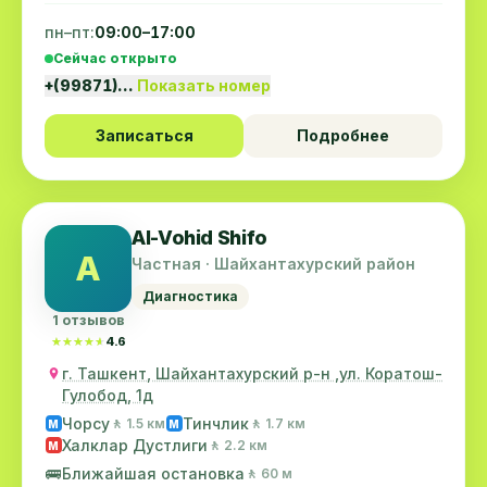
пн–пт:
09:00–17:00
Сейчас открыто
+(99871)…
Показать номер
Записаться
Подробнее
Al-Vohid Shifo
A
Частная · Шайхантахурский район
Диагностика
1 отзывов
★★★★★
★★★★★
4.6
г. Ташкент, Шайхантахурский р-н ,ул. Коратош-
Гулобод, 1д
Чорсу
Тинчлик
🚶 1.5 км
🚶 1.7 км
M
M
Халклар Дустлиги
🚶 2.2 км
M
🚌
Ближайшая остановка
🚶 60 м