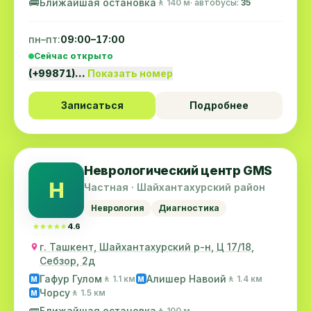
🚌
Ближайшая остановка
🚶 140 м
· автобусы:
35
пн–пт:
09:00–17:00
Сейчас открыто
(+99871)…
Показать номер
Записаться
Подробнее
Неврологический центр GMS
Н
Частная · Шайхантахурский район
Неврология
Диагностика
★★★★★
★★★★★
4.6
г. Ташкент, Шайхантахурский р-н, Ц 17/18,
Себзор, 2д
Гафур Гулом
Алишер Навоий
🚶 1.1 км
🚶 1.4 км
M
M
Чорсу
🚶 1.5 км
M
🚌
Ближайшая остановка
🚶 100 м