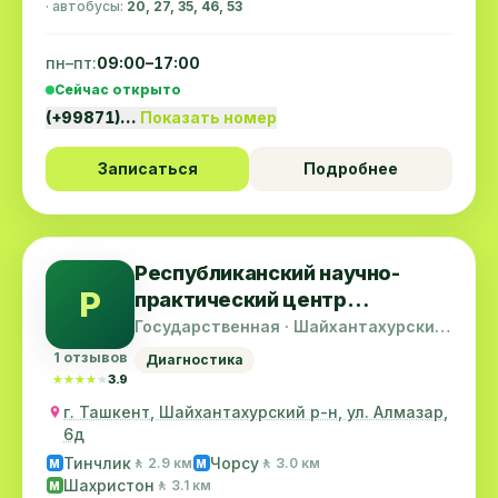
· автобусы:
20, 27, 35, 46, 53
пн–пт:
09:00–17:00
Сейчас открыто
(+99871)…
Показать номер
Записаться
Подробнее
Республиканский научно-
Р
практический центр
спортивной медицины
Государственная · Шайхантахурский
район
1 отзывов
Диагностика
★★★★★
★★★★★
3.9
г. Ташкент, Шайхантахурский р-н, ул. Алмазар,
6д
Тинчлик
Чорсу
🚶 2.9 км
🚶 3.0 км
M
M
Шахристон
🚶 3.1 км
M