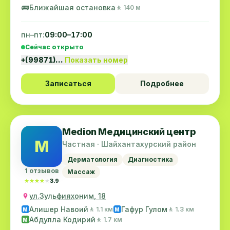
🚌
Ближайшая остановка
🚶 140 м
пн–пт:
09:00–17:00
Сейчас открыто
+(99871)…
Показать номер
Записаться
Подробнее
Medion Медицинский центр
M
Частная · Шайхантахурский район
Дерматология
Диагностика
1 отзывов
Массаж
★★★★★
★★★★★
3.9
ул.Зульфияхоним, 18
Алишер Навоий
Гафур Гулом
🚶 1.1 км
🚶 1.3 км
M
M
Абдулла Кодирий
🚶 1.7 км
M