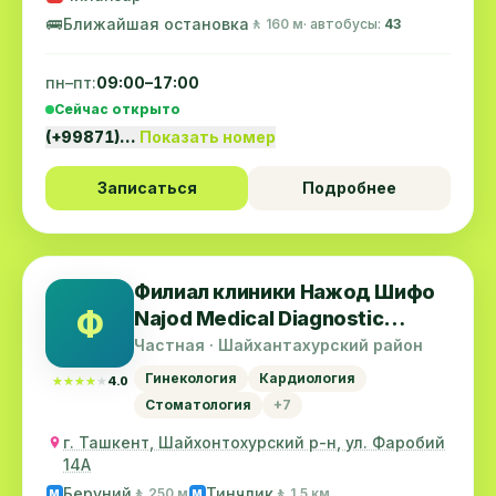
🚌
Ближайшая остановка
🚶 160 м
· автобусы:
43
пн–пт:
09:00–17:00
Сейчас открыто
(+99871)…
Показать номер
Записаться
Подробнее
Филиал клиники Нажод Шифо
Ф
Najod Medical Diagnostic
Center
Частная · Шайхантахурский район
Гинекология
Кардиология
★★★★★
★★★★★
4.0
Стоматология
+7
г. Ташкент, Шайхонтохурский р-н, ул. Фаробий
14А
Беруний
Тинчлик
🚶 250 м
🚶 1.5 км
M
M