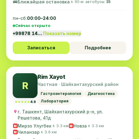
🚌
Ближайшая остановка
🚶 90 м
· автобусы:
35
пн–сб:
00:00–24:00
Сейчас открыто
+99878 14…
Показать номер
Записаться
Подробнее
Rim Xayot
R
Частная · Шайхантахурский район
Гастроэнтерология
Диагностика
Лаборатория
★★★★★
★★★★★
4.9
г. Ташкент, Шайхантахурский р-н, ул.
Решетова, 41д
Мирзо Улугбек
Новза
🚶 3.3 км
🚶 3.3 км
M
M
Чиланзар
🚶 3.6 км
M