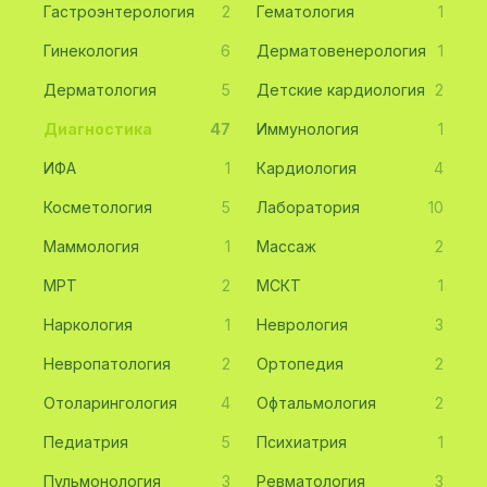
Гастроэнтерология
2
Гематология
1
Гинекология
6
Дерматовенерология
1
Дерматология
5
Детские кардиология
2
Диагностика
47
Иммунология
1
ИФА
1
Кардиология
4
Косметология
5
Лаборатория
10
Маммология
1
Массаж
2
МРТ
2
МСКТ
1
Наркология
1
Неврология
3
Невропатология
2
Ортопедия
2
Отоларингология
4
Офтальмология
2
Педиатрия
5
Психиатрия
1
Пульмонология
3
Ревматология
3