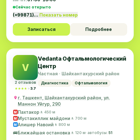
Сейчас открыто
(+99871)…
Показать номер
Записаться
Подробнее
Vedanta Офтальмологический
V
Центр
Частная · Шайхантахурский район
2 отзывов
Диагностика
Офтальмология
★★★★★
★★★★★
3.7
г. Ташкент, Шайхантахурский район, ул.
Маннон Уйгур, 290
Пахтакор
🚶 450 м
M
Мустакиллик майдони
🚶 700 м
M
Алишер Навоий
🚶 800 м
M
🚌
Ближайшая остановка
🚶 120 м
· автобусы:
51