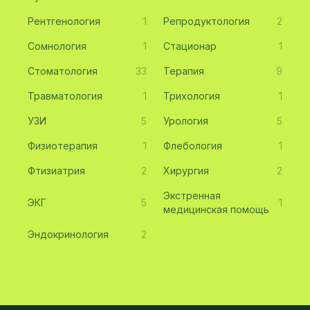
Рентгенология
1
Репродуктология
2
Сомнология
1
Стационар
1
Стоматология
33
Терапия
9
Травматология
1
Трихология
1
УЗИ
5
Урология
5
Физиотерапия
1
Флебология
1
Фтизиатрия
2
Хирургия
2
Экстренная
ЭКГ
5
1
медицинская помощь
Эндокринология
2