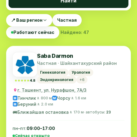
Найти
📍 Ваш регион
Частная
Работают сейчас
Найдено: 47
Saba Darmon
Частная · Шайхантахурский район
Гинекология
Урология
Эндокринология
+6
★★★★★
★★★★★
4.8
г. Ташкент, ул. Нурафшон, 7А/3
Тинчлик
Чорсу
🚶 800 м
🚶 1.6 км
M
M
Беруний
🚶 2.0 км
M
🚌
Ближайшая остановка
🚶 170 м
· автобусы:
23
пн–пт:
09:00–17:00
Сейчас открыто