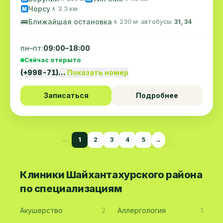
Чорсу
🚶 3.3 км
M
🚌
Ближайшая остановка
🚶 230 м
· автобусы:
31, 34
пн–пт:
09:00–18:00
Сейчас открыто
(+998-71)…
Показать номер
Записаться
Подробнее
←
1
2
3
4
5
→
Клиники Шайхантахурского района
по специализациям
Акушерство
2
Аллергология
1