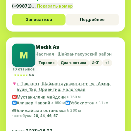
(+99871)…
Показать номер
Записаться
Подробнее
Medik As
M
Частная · Шайхантахурский район
Терапия
Диагностика
ЭКГ
+1
10 отзывов
★★★★★
★★★★★
4.6
г. Ташкент, Шайхантаурского р-н, ул. Анхор
Буйи, 18д, Ориентир: Налоговая
Мустакиллик майдони
🚶 750 м
M
Алишер Навоий
Узбекистон
🚶 850 м
🚶 1.1 км
M
M
🚌
Ближайшая остановка
🚶 260 м
· автобусы:
28, 44, 46, 57
пн–пт:
07:30–18:00