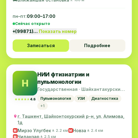
пн–пт:
09:00–17:00
Сейчас открыто
+(99871)…
Показать номер
Записаться
Подробнее
НИИ фтизиатрии и
Н
пульмонологии
Государственная · Шайхантахурский
район
Пульмонология
УЗИ
Диагностика
★★★★★
★★★★★
4.6
+1
г. Ташкент, Шайхонтохурский р-н, ул. Алимова,
1д
Мирзо Улугбек
Новза
🚶 2.2 км
🚶 2.4 км
M
M
Чиланзар
🚶 2.5 км
M