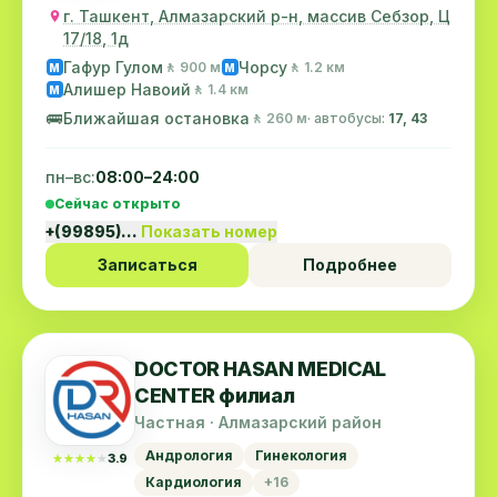
г. Ташкент, Алмазарский р-н, массив Себзор, Ц
17/18, 1д
Гафур Гулом
Чорсу
🚶 900 м
🚶 1.2 км
M
M
Алишер Навоий
🚶 1.4 км
M
🚌
Ближайшая остановка
🚶 260 м
· автобусы:
17, 43
пн–вс:
08:00–24:00
Сейчас открыто
+(99895)…
Показать номер
Записаться
Подробнее
DOCTOR HASAN MEDICAL
CENTER филиал
Частная · Алмазарский район
Андрология
Гинекология
★★★★★
★★★★★
3.9
Кардиология
+16