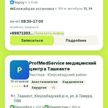
Чорсу
🚶 2.9 км
M
🚌
Ближайшая остановка
🚶 190 м
· автобусы:
31, 34
пн–пт:
08:30–17:00
Сейчас закрыто
+99871203…
Показать номер
Записаться
Подробнее
ProfMedService медицинский
P
центр в Ташкенте
Частная · Юнусабадский район
10 отзывов
Анестезиология
Кардиология
★★★★★
★★★★★
4.4
Хирургия
+5
г. Ташкент, Юнусабадский р-н, ул. А.Тимура,
119A
Юнусобод
Шахристон
🚶 250 м
🚶 850 м
M
M