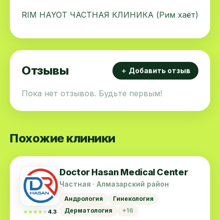
RIM HAYOT ЧАСТНАЯ КЛИНИКА (Рим хаёт)
Отзывы
＋ Добавить отзыв
Пока нет отзывов. Будьте первым!
Похожие клиники
Doctor Hasan Medical Center
Частная · Алмазарский район
Андрология
Гинекология
Дерматология
+16
★★★★★
★★★★★
4.3