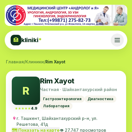
kliniki
*
🏥
Главная
/
Клиники
/
Rim Xayot
Rim Xayot
R
Частная · Шайхантахурский район
Гастроэнтерология
Диагностика
Лаборатория
★★★★★
★★★★★
4.9
г. Ташкент, Шайхантахурский р-н, ул.
Решетова, 41д
🗺️ Показать на карте
👁️ 27,747 просмотров