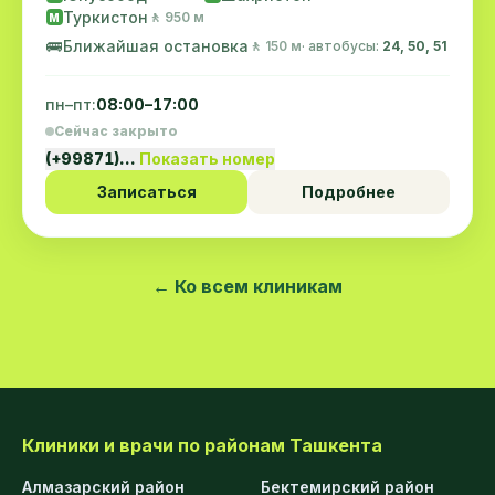
Туркистон
🚶 950 м
M
🚌
Ближайшая остановка
🚶 150 м
· автобусы:
24, 50, 51
пн–пт:
08:00–17:00
Сейчас закрыто
(+99871)…
Показать номер
Записаться
Подробнее
← Ко всем клиникам
Клиники и врачи по районам Ташкента
Алмазарский район
Бектемирский район