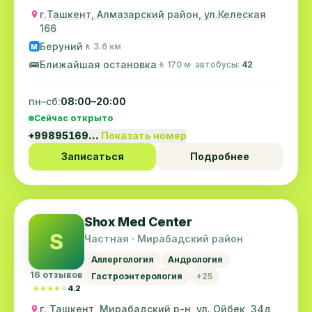
г.Ташкент, Алмазарский район, ул.Келеская
166
Беруний
🚶 3.6 км
M
🚌
Ближайшая остановка
🚶 170 м
· автобусы:
42
пн–сб:
08:00–20:00
Сейчас открыто
+99895169…
Показать номер
Записаться
Подробнее
Shox Med Center
S
Частная · Мирабадский район
Аллергология
Андрология
16 отзывов
Гастроэнтерология
+25
★★★★★
★★★★★
4.2
г. Ташкент, Мирабадский р-н, ул. Ойбек, 34д