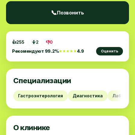
📞
Позвонить
👍
255
🤷
2
👎
0
Рекомендуют
99.2
%
4.9
★★★★★
★★★★★
Оценить
Специализации
Гастроэнтерология
Диагностика
Лаборато
О клинике