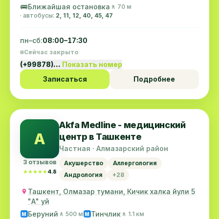
🚌
Ближайшая остановка
🚶 70 м
· автобусы:
2, 11, 12, 40, 45, 47
пн–сб:
08:00–17:30
Сейчас закрыто
(+99878)…
Показать номер
Записаться
Подробнее
Akfa Medline - медицинский
A
центр в Ташкенте
Частная · Алмазарский район
3 отзывов
Акушерство
Аллергология
★★★★★
★★★★★
4.8
Андрология
+28
Ташкент, Олмазар тумани, Кичик халка йули 5
"А" уй
Беруний
Тинчлик
🚶 500 м
🚶 1.1 км
M
M