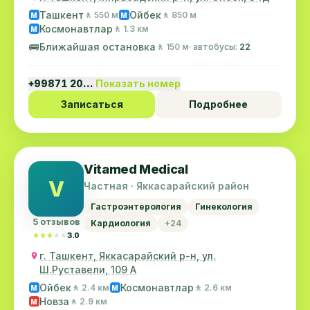
Ташкент
Ойбек
🚶 550 м
🚶 850 м
M
M
Космонавтлар
🚶 1.3 км
M
🚌
Ближайшая остановка
🚶 150 м
· автобусы:
22
+99871 20…
Показать номер
Записаться
Подробнее
Vitamed Medical
V
Частная · Яккасарайский район
Гастроэнтерология
Гинекология
5 отзывов
Кардиология
+24
★★★★★
★★★★★
3.0
г. Ташкент, Яккасарайский р-н, ул.
Ш.Руставели, 109 А
Ойбек
Космонавтлар
🚶 2.4 км
🚶 2.6 км
M
M
Новза
🚶 2.9 км
M