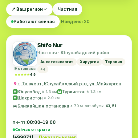
📍 Ваш регион
Частная
Работают сейчас
Найдено: 20
Shifo Nur
Частная · Юнусабадский район
Анестезиология
Хирургия
Терапия
9 отзывов
+4
★★★★★
★★★★★
4.9
г. Ташкент, Юнусабадский р-н, ул. Мойкургон
Юнусобод
Туркистон
🚶 1.3 км
🚶 1.3 км
M
M
Шахристон
🚶 2.0 км
M
🚌
Ближайшая остановка
🚶 70 м
· автобусы:
43, 51
пн–пт:
08:00–19:00
Сейчас открыто
(+99871)…
Показать номер