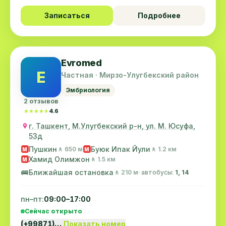
Записаться
Подробнее
Evromed
E
Частная · Мирзо-Улугбекский район
Эмбриология
2 отзывов
★★★★★
★★★★★
4.6
г. Ташкент, М.Улугбекский р-н, ул. М. Юсуфа,
53д
Пушкин
Буюк Ипак Йули
🚶 650 м
🚶 1.2 км
M
M
Хамид Олимжон
🚶 1.5 км
M
🚌
Ближайшая остановка
🚶 210 м
· автобусы:
1, 14
пн–пт:
09:00–17:00
Сейчас открыто
(+99871)…
Показать номер