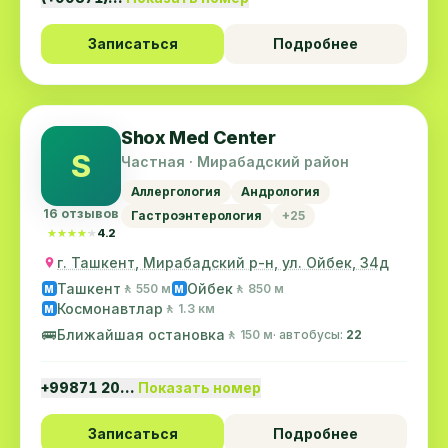
Записаться
Подробнее
Shox Med Center
S
Частная · Мирабадский район
Аллергология
Андрология
16 отзывов
Гастроэнтерология
+25
★★★★★
★★★★★
4.2
г. Ташкент, Мирабадский р-н, ул. Ойбек, 34д
Ташкент
Ойбек
🚶 550 м
🚶 850 м
M
M
Космонавтлар
🚶 1.3 км
M
🚌
Ближайшая остановка
🚶 150 м
· автобусы:
22
+99871 20…
Показать номер
Записаться
Подробнее