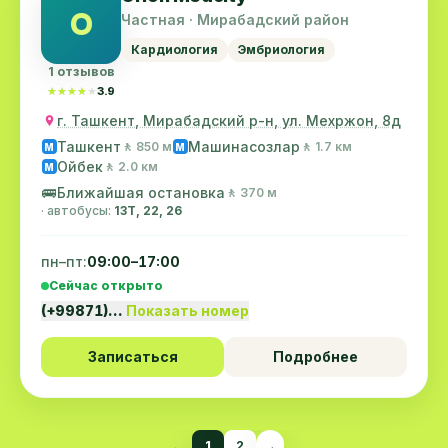
O
Частная · Мирабадский район
Кардиология
Эмбриология
1 отзывов
★★★★★
★★★★★
3.9
г. Ташкент, Мирабадский р-н, ул. Мехржон, 8д
Ташкент
Машинасозлар
🚶 850 м
🚶 1.7 км
M
M
Ойбек
🚶 2.0 км
M
🚌
Ближайшая остановка
🚶 370 м
· автобусы:
13Т, 22, 26
пн–пт:
09:00–17:00
Сейчас открыто
(+99871)…
Показать номер
Записаться
Подробнее
←
1
2
→