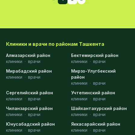
Клиники и врачи по районам Ташкента
Алмазарский район
Бектемирский район
клиники
·
врачи
клиники
·
врачи
Мирабадский район
Мирзо-Улугбекский
клиники
·
врачи
район
клиники
·
врачи
Сергелийский район
Учтепинский район
клиники
·
врачи
клиники
·
врачи
Чиланзарский район
Шайхантахурский район
клиники
·
врачи
клиники
·
врачи
Юнусабадский район
Яккасарайский район
клиники
·
врачи
клиники
·
врачи