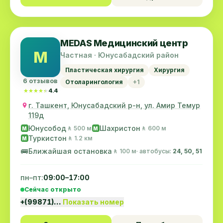
MEDAS Медицинский центр
M
Частная · Юнусабадский район
Пластическая хирургия
Хирургия
6 отзывов
Отоларингология
+1
★★★★★
★★★★★
4.4
г. Ташкент, Юнусабадский р-н, ул. Амир Темур
119д
Юнусобод
Шахристон
🚶 500 м
🚶 600 м
M
M
Туркистон
🚶 1.2 км
M
🚌
Ближайшая остановка
🚶 100 м
· автобусы:
24, 50, 51
пн–пт:
09:00–17:00
Сейчас открыто
+(99871)…
Показать номер