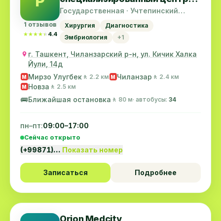
Р
микрохирургии глаза
Государственная · Учтепинский
район
1 отзывов
Хирургия
Диагностика
★★★★★
★★★★★
4.4
Эмбриология
+1
г. Ташкент, Чиланзарский р-н, ул. Кичик Халка
Йули, 14д
Мирзо Улугбек
Чиланзар
🚶 2.2 км
🚶 2.4 км
M
M
Новза
🚶 2.5 км
M
🚌
Ближайшая остановка
🚶 80 м
· автобусы:
34
пн–пт:
09:00–17:00
Сейчас открыто
(+99871)…
Показать номер
Записаться
Подробнее
Orion Medcity