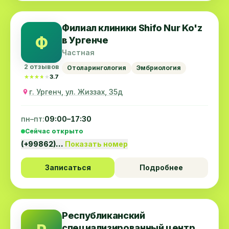
Филиал клиники Shifo Nur Ko'z
Ф
в Ургенче
Частная
2 отзывов
Отоларингология
Эмбриология
★★★★★
★★★★★
3.7
г. Ургенч, ул. Жиззах, 35д
пн–пт:
09:00–17:30
Сейчас открыто
(+99862)…
Показать номер
Записаться
Подробнее
Республиканский
специализированный центр