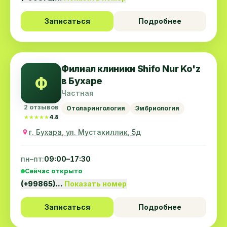
Записаться
Подробнее
Филиал клиники Shifo Nur Ko'z
Ф
в Бухаре
Частная
2 отзывов
Отоларингология
Эмбриология
★★★★★
★★★★★
4.8
г. Бухара, ул. Мустакиллик, 5д
пн–пт:
09:00–17:30
Сейчас открыто
(+99865)…
Показать номер
Записаться
Подробнее