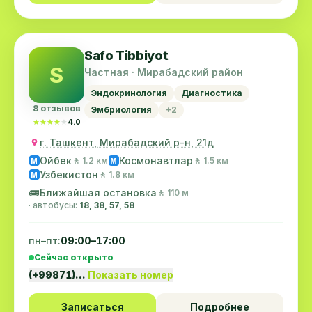
Safo Tibbiyot
S
Частная · Мирабадский район
Эндокринология
Диагностика
8 отзывов
Эмбриология
+2
★★★★★
★★★★★
4.0
г. Ташкент, Мирабадский р-н, 21д
Ойбек
Космонавтлар
🚶 1.2 км
🚶 1.5 км
M
M
Узбекистон
🚶 1.8 км
M
🚌
Ближайшая остановка
🚶 110 м
· автобусы:
18, 38, 57, 58
пн–пт:
09:00–17:00
Сейчас открыто
(+99871)…
Показать номер
Записаться
Подробнее