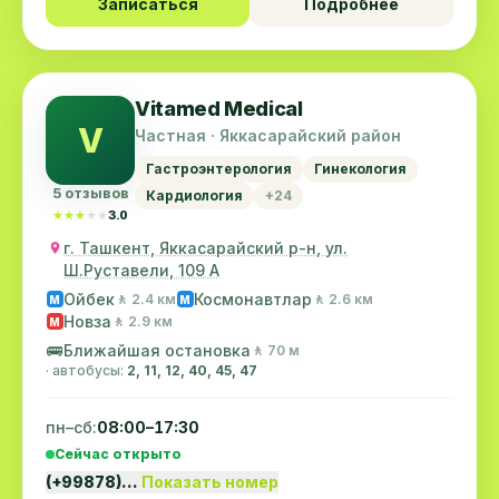
Записаться
Подробнее
Vitamed Medical
V
Частная · Яккасарайский район
Гастроэнтерология
Гинекология
5 отзывов
Кардиология
+24
★★★★★
★★★★★
3.0
г. Ташкент, Яккасарайский р-н, ул.
Ш.Руставели, 109 А
Ойбек
Космонавтлар
🚶 2.4 км
🚶 2.6 км
M
M
Новза
🚶 2.9 км
M
🚌
Ближайшая остановка
🚶 70 м
· автобусы:
2, 11, 12, 40, 45, 47
пн–сб:
08:00–17:30
Сейчас открыто
(+99878)…
Показать номер