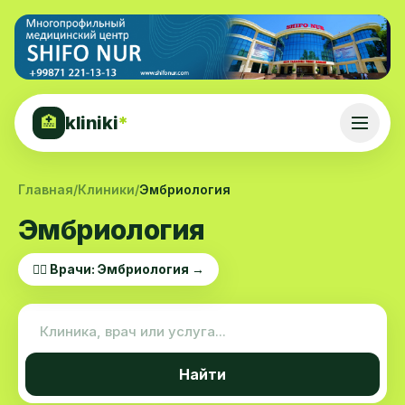
kliniki
*
🏥
Главная
/
Клиники
/
Эмбриология
Эмбриология
👨‍⚕️ Врачи: Эмбриология →
Найти