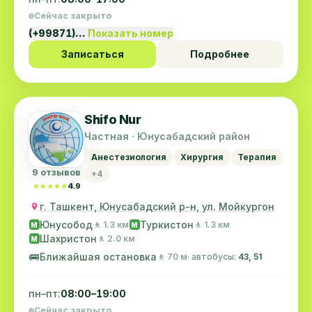
Сейчас закрыто
(+99871)…
Показать номер
Записаться
Подробнее
Shifo Nur
Частная · Юнусабадский район
Анестезиология
Хирургия
Терапия
9 отзывов
+4
★★★★★
★★★★★
4.9
г. Ташкент, Юнусабадский р-н, ул. Мойкургон
Юнусобод
Туркистон
🚶 1.3 км
🚶 1.3 км
M
M
Шахристон
🚶 2.0 км
M
🚌
Ближайшая остановка
🚶 70 м
· автобусы:
43, 51
пн–пт:
08:00–19:00
Сейчас закрыто