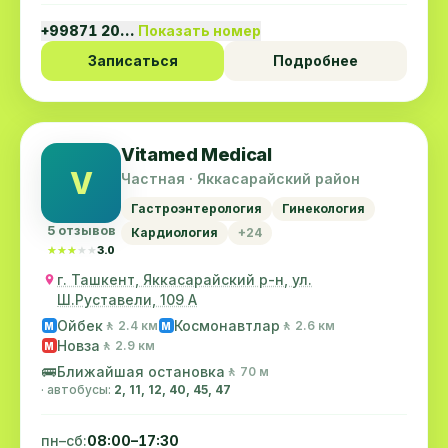
+99871 20…
Показать номер
Записаться
Подробнее
Vitamed Medical
V
Частная · Яккасарайский район
Гастроэнтерология
Гинекология
5 отзывов
Кардиология
+24
★★★★★
★★★★★
3.0
г. Ташкент, Яккасарайский р-н, ул.
Ш.Руставели, 109 А
Ойбек
Космонавтлар
🚶 2.4 км
🚶 2.6 км
M
M
Новза
🚶 2.9 км
M
🚌
Ближайшая остановка
🚶 70 м
· автобусы:
2, 11, 12, 40, 45, 47
пн–сб:
08:00–17:30