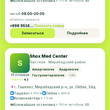
🚌
Ближайшая остановка
🚶 170 м
· автобусы:
42
пн–сб:
08:00–20:00
Сейчас закрыто
+998 9516…
Показать номер
Записаться
Подробнее
Shox Med Center
S
Частная · Мирабадский район
Аллергология
Андрология
16 отзывов
Гастроэнтерология
+25
★★★★★
★★★★★
4.2
г. Ташкент, Мирабадский р-н, ул. Ойбек, 34д
Ташкент
Ойбек
🚶 550 м
🚶 850 м
M
M
Космонавтлар
🚶 1.3 км
M
🚌
Ближайшая остановка
🚶 150 м
· автобусы:
22