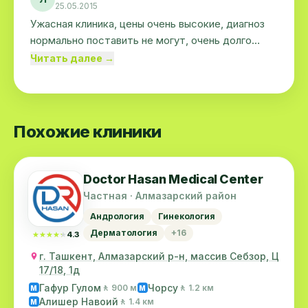
25.05.2015
Ужасная клиника, цены очень высокие, диагноз
нормально поставить не могут, очень долго
нужно ждать очереди, в общем впечатления
Читать далее →
плохие, не рекомендую
Похожие клиники
Doctor Hasan Medical Center
Частная · Алмазарский район
Андрология
Гинекология
Дерматология
+16
★★★★★
★★★★★
4.3
г. Ташкент, Алмазарский р-н, массив Себзор, Ц
17/18, 1д
Гафур Гулом
Чорсу
🚶 900 м
🚶 1.2 км
M
M
Алишер Навоий
🚶 1.4 км
M