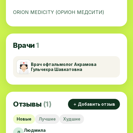
ORION MEDICITY (ОРИОН МЕДСИТИ)
Врачи
1
Врач офтальмолог Акрамова
Гульчехра Шавкатовна
Отзывы
(1)
＋ Добавить отзыв
Новые
Лучшие
Худшие
Людмила
Л