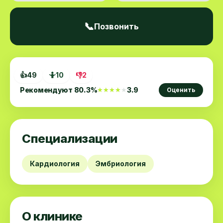
📞
Позвонить
👍
49
🤷
10
👎
2
Рекомендуют
80.3
%
3.9
★★★★★
★★★★★
Оценить
Специализации
Кардиология
Эмбриология
О клинике