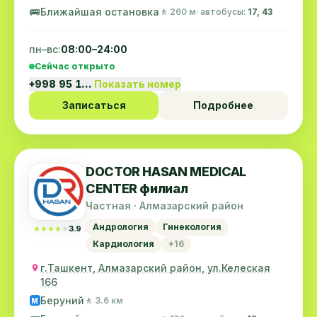
🚌
Ближайшая остановка
🚶 260 м
· автобусы:
17, 43
пн–вс:
08:00–24:00
Сейчас открыто
+998 95 1…
Показать номер
Записаться
Подробнее
DOCTOR HASAN MEDICAL
CENTER филиал
Частная · Алмазарский район
Андрология
Гинекология
★★★★★
★★★★★
3.9
Кардиология
+16
г.Ташкент, Алмазарский район, ул.Келеская
166
Беруний
🚶 3.6 км
M