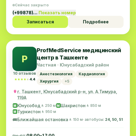
Сейчас закрыто
(+99878)…
Показать номер
Записаться
Подробнее
ProfMedService медицинский
P
центр в Ташкенте
Частная · Юнусабадский район
10 отзывов
Анестезиология
Кардиология
★★★★★
★★★★★
4.4
Хирургия
+5
г. Ташкент, Юнусабадский р-н, ул. А.Тимура,
119A
Юнусобод
Шахристон
🚶 250 м
🚶 850 м
M
M
Туркистон
🚶 950 м
M
🚌
Ближайшая остановка
🚶 150 м
· автобусы:
24, 50, 51
пн–пт:
08:00–17:00