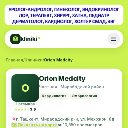
kliniki
*
🏥
Главная
/
Клиники
/
Orion Medcity
Orion Medcity
O
Частная · Мирабадский район
Кардиология
Эмбриология
1 отзывов
★★★★★
★★★★★
3.9
г. Ташкент, Мирабадский р-н, ул. Мехржон, 8д
🗺️ Показать на карте
👁️ 10,850 просмотров