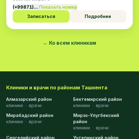
(+99871)…
Показать номер
Записаться
Подробнее
← Ко всем клиникам
Клиники и врачи по районам Ташкента
Алмазарский район
Бектемирский район
клиники
·
врачи
клиники
·
врачи
Мирабадский район
Мирзо-Улугбекский
клиники
·
врачи
район
клиники
·
врачи
Сергелийский район
Учтепинский район