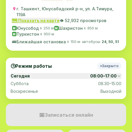
г. Ташкент, Юнусабадский р-н, ул. А.Тимура,
119A
🗺️ Показать на карте
👁️ 52,932 просмотров
Юнусобод
Шахристон
🚶 250 м
🚶 850 м
M
M
Туркистон
🚶 950 м
M
🚌
Ближайшая остановка
🚶 150 м
· автобусы:
24, 50, 51
🕒
Режим работы
Закрыто
Сегодня
08:00–17:00
Суббота
08:30–15:00
Воскресенье
Выходной
📅
Записаться онлайн