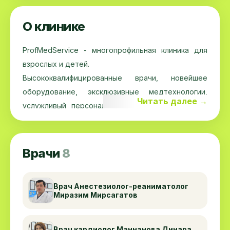
О клинике
ProfMedService - многопрофильная клиника для
взрослых и детей.
Высококвалифицированные врачи, новейшее
оборудование, эксклюзивные медтехнологии,
Читать далее →
услужливый персонал, удобный график работы,
широкий спектр услуг - преимущества клиники
ProfMedService.
Услуги: отоларингология, офтальмология,
Врачи
8
ринопластика, кардиология, лаборатория,
лазерная хирургия, ортопедия-вертебрология,
Врач Анестезиолог-реаниматолог
Миразим Мирсагатов
Врачи клиники: нейрохирург-вертебролог, хирург-
отоларинголог, хирург-офтальмолог, врач-
Врач кардиолог Маннанова Динара