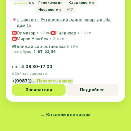
Гинекология
Кардиология
★★★★★
★★★★★
4.5
Неврология
+17
г.Ташкент, Учтепинский район, квартал г9а,
дом 1а
Олмазор
Чиланзар
🚶 1.7 км
🚶 1.8 км
M
M
Мирзо Улугбек
🚶 2.4 км
M
🚌
Ближайшая остановка
🚶 90 м
· автобусы:
2, 9Т, 23, 56
пн–сб:
08:30–17:00
Сейчас закрыто
+(99871)…
Показать номер
Записаться
Подробнее
← Ко всем клиникам