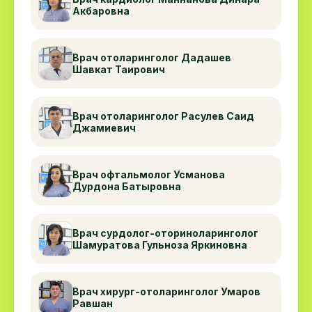
анестезиолог, сурдолог-отохирург,
Акбаровна
отоларинголог, ринохирург, кардиолог.
В лаборатории ProfMedService Вы можете сдать
более 3000 анализов и быстро получить
Врач отоларинголог Дадашев
Шавкат Таирович
результат.
Профессиональное кредо клиники - применение
современных и безопасных технологий,
Врач отоларинголог Расулев Саид
Джамиевич
проверенных методик.
Врач офтальмолог Усманова
Дурдона Батыровна
Врач сурдолог-оториноларинголог
Шамуратова Гульноза Яркиновна
Врач хирург-отоларинголог Умаров
Равшан