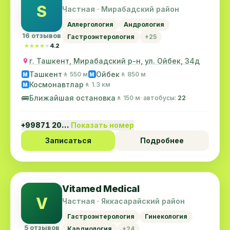
S
Частная · Мирабадский район
Аллергология
Андрология
16 отзывов
Гастроэнтерология
+25
★★★★★
★★★★★
4.2
г. Ташкент, Мирабадский р-н, ул. Ойбек, 34д
Ташкент
Ойбек
🚶 550 м
🚶 850 м
M
M
Космонавтлар
🚶 1.3 км
M
🚌
Ближайшая остановка
🚶 150 м
· автобусы:
22
+99871 20…
Показать номер
Записаться
Подробнее
Vitamed Medical
V
Частная · Яккасарайский район
Гастроэнтерология
Гинекология
5 отзывов
Кардиология
+24