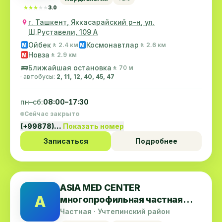
★★★★★
★★★★★
3.0
г. Ташкент, Яккасарайский р-н, ул.
Ш.Руставели, 109 А
Ойбек
Космонавтлар
🚶 2.4 км
🚶 2.6 км
M
M
Новза
🚶 2.9 км
M
🚌
Ближайшая остановка
🚶 70 м
· автобусы:
2, 11, 12, 40, 45, 47
пн–сб:
08:00–17:30
Сейчас закрыто
(+99878)…
Показать номер
Записаться
Подробнее
ASIA MED CENTER
A
многопрофильная частная
клиника
Частная · Учтепинский район