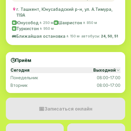
г. Ташкент, Юнусабадский р-н, ул. А.Тимура,
119A
Юнусобод
Шахристон
🚶 250 м
🚶 850 м
M
M
Туркистон
🚶 950 м
M
🚌
Ближайшая остановка
🚶 150 м
· автобусы:
24, 50, 51
🕒
Приём
Сегодня
Выходной
Понедельник
08:00–17:00
Вторник
08:00–17:00
📅
Записаться онлайн