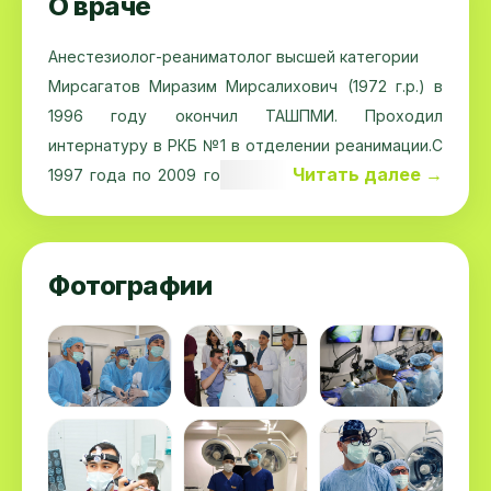
О враче
Анестезиолог-реаниматолог высшей категории
Мирсагатов Миразим Мирсалихович (1972 г.р.) в
1996 году окончил ТАШПМИ. Проходил
интернатуру в РКБ №1 в отделении реанимации.С
Читать далее →
1997 года по 2009 год работал ординатором в 1
ГКБ в отделении общей реанимации кафедры
ТашИУВ под руководством профессора Собирова
Д.М.С 2009 года по 2012 год работал в ООО
Фотографии
«SALUS-VITA» заведующим отделением
стационара и анестезиологом-реаниматологом. С
2012 года по 2015 год работал в « SHIFO-NUR
EXIMER» врачом-анестезиологом. За период
работы неоднократно повышал квалификацию в
ТашИУВ. В 2012 году прошел специализацию по
Внутренним болезням (терапия). В данный момент