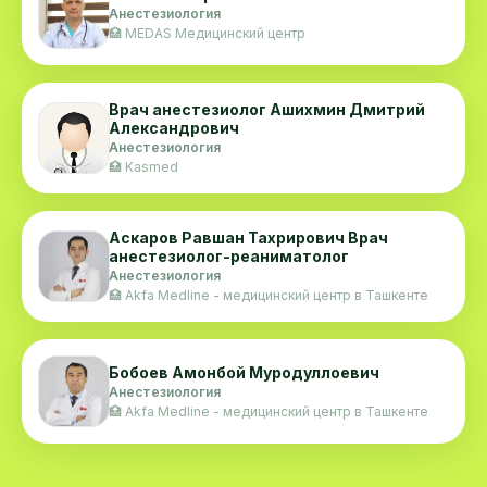
Анестезиология
🏥 MEDAS Медицинский центр
Врач анестезиолог Ашихмин Дмитрий
Александрович
Анестезиология
🏥 Kasmed
Аскаров Равшан Тахрирович Врач
анестезиолог-реаниматолог
Анестезиология
🏥 Akfa Medline - медицинский центр в Ташкенте
Бобоев Амонбой Муродуллоевич
Анестезиология
🏥 Akfa Medline - медицинский центр в Ташкенте