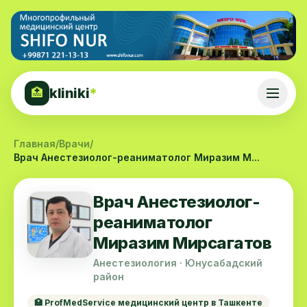
kliniki
*
🏥
Главная
/
Врачи
/
Врач Анестезиолог-реаниматолог Миразим М...
Врач Анестезиолог-
реаниматолог
Миразим Мирсагатов
Анестезиология · Юнусабадский
район
🏥 ProfMedService медицинский центр в Ташкенте