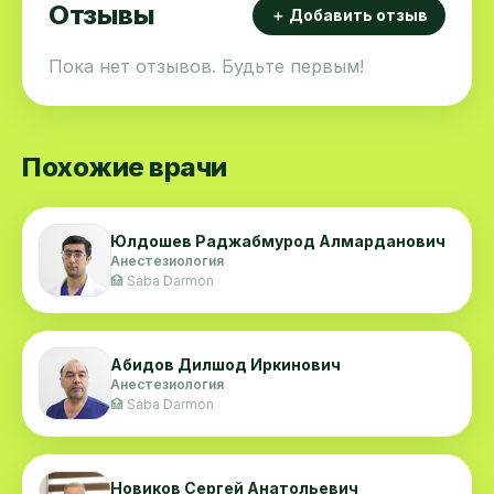
Отзывы
＋ Добавить отзыв
Пока нет отзывов. Будьте первым!
Похожие врачи
Юлдошев Раджабмурод Алмарданович
Анестезиология
🏥 Saba Darmon
Абидов Дилшод Иркинович
Анестезиология
🏥 Saba Darmon
Новиков Сергей Анатольевич