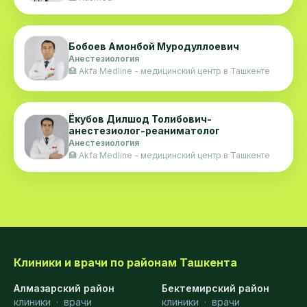
Бобоев Амонбой Муродуллоевич
Анестезиология
🏥 Akfa Medline - медицинский центр в Ташкенте
Ёкубов Дилшод Толибович-
анестезиолог-реаниматолог
Анестезиология
🏥 Akfa Medline - медицинский центр в Ташкенте
Клиники и врачи по районам Ташкента
Алмазарский район
Бектемирский район
клиники
·
врачи
клиники
·
врачи