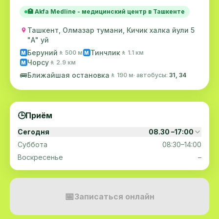
🏥 Akfa Medline - медицинский центр в Ташкенте
Ташкент, Олмазар тумани, Кичик халка йули 5
"А" уй
Беруний
Тинчлик
🚶 500 м
🚶 1.1 км
M
M
Чорсу
🚶 2.9 км
M
🚌
Ближайшая остановка
🚶 190 м
· автобусы:
31, 34
🕒
Приём
Сегодня
08.30 –17:00
Суббота
08:30–14:00
Воскресенье
–
📅
Записаться онлайн