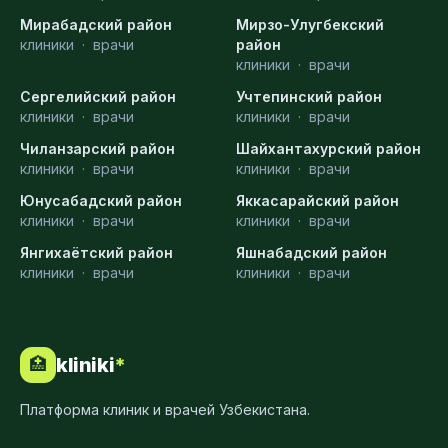
Мирабадский район
Мирзо-Улугбекский
клиники
·
врачи
район
клиники
·
врачи
Сергелийский район
Учтепинский район
клиники
·
врачи
клиники
·
врачи
Чиланзарский район
Шайхантахурский район
клиники
·
врачи
клиники
·
врачи
Юнусабадский район
Яккасарайский район
клиники
·
врачи
клиники
·
врачи
Янгихаётский район
Яшнабадский район
клиники
·
врачи
клиники
·
врачи
kliniki
*
🏥
Платформа клиник и врачей Узбекистана.