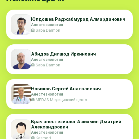
Юлдошев Раджабмурод Алмарданович
Анестезиология
🏥 Saba Darmon
Абидов Дилшод Иркинович
Анестезиология
🏥 Saba Darmon
Новиков Сергей Анатольевич
Анестезиология
🏥 MEDAS Медицинский центр
Врач анестезиолог Ашихмин Дмитрий
Александрович
Анестезиология
🏥 Kasmed