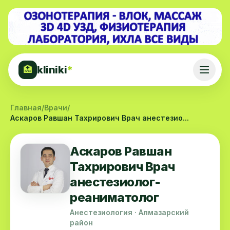
kliniki
*
🏥
Главная
/
Врачи
/
Аскаров Равшан Тахрирович Врач анестезио...
Аскаров Равшан
Тахрирович Врач
анестезиолог-
реаниматолог
Анестезиология · Алмазарский
район