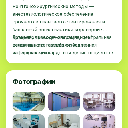
Рентгенохирургические методы —
анестезиологическое обеспечение
срочного и планового стентирования и
баллонной ангиопластики коронарных
артерий, проводения локального(
Трахеотомическая операция, центральная
селективного) тромболизиса при
венозная катетеризация, бедренная
инфарктах миокарда и ведение пациентов
катетеризация.
в отделении реанимации.
Фотографии