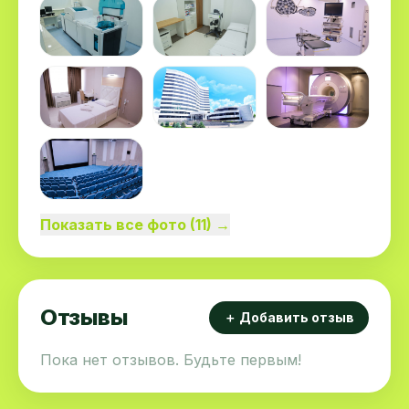
Урология — анестезиологическое
обеспечение при лапаротомных и
лапароскопических (ТУР) операциях.
Рентгенохирургические методы —
анестезиологическое обеспечение
срочного и планового стентирования и
баллонной ангиопластики коронарных
артерий, проведения локального
(селективного) тромболизиса при
Показать все фото (11) →
инфарктах миокарда и ведение пациентов
в отделении реанимации.
Отзывы
＋ Добавить отзыв
Пока нет отзывов. Будьте первым!