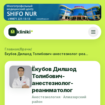
kliniki
*
🏥
Главная
/
Врачи
/
Ёкубов Дилшод Толибович-анестезиолог-реа...
Ёкубов Дилшод
Толибович-
анестезиолог-
реаниматолог
Анестезиология · Алмазарский
район