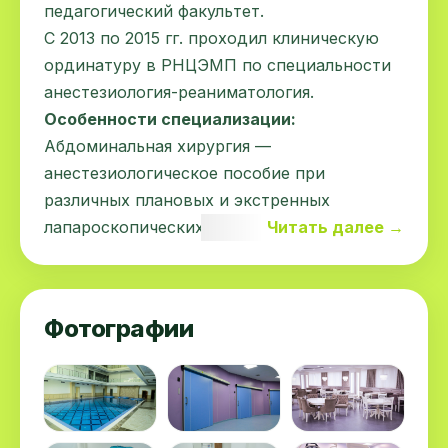
педагогический факультет.
С 2013 по 2015 гг. проходил клиническую
ординатуру в РНЦЭМП по специальности
анестезиология-реаниматология.
Особенности специализации:
Абдоминальная хирургия —
анестезиологическое пособие при
различных плановых и экстренных
лапароскопических и лапаротомных
Читать далее →
хирургических вмешательствах.
Гинекология — анестезиологическое
обеспечение различных плановых и
Фотографии
срочных гинекологических операций, как
лапаротомных, так и лапароскопических.
Нейрохирургия — анестезиологическое
пособие при срочных и плановых
операциях.