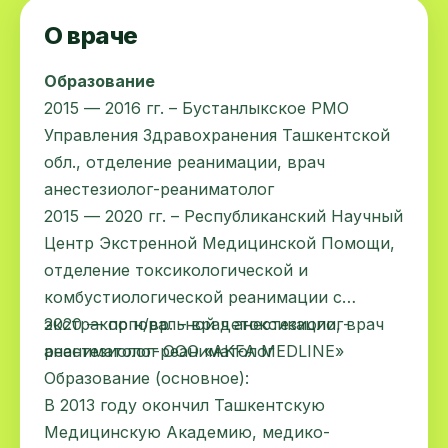
О враче
Образование
2015 — 2016 гг. – Бустанлыкское РМО
Управления Здравохранения Ташкентской
обл., отделение реанимации, врач
анестезиолог-реаниматолог
2015 — 2020 гг. – Республиканский Научный
Центр Экстренной Медицинской Помощи,
отделение токсикологической и
комбустиологической реанимации с
экстракорпоральной детоксикации, врач
2020 — по н/вр. – врач анестезиолог-
анестезиолог-реаниматолог
реаниматолог ООО «AKFA MEDLINE»
Образование (основное):
В 2013 году окончил Ташкентскую
Медицинскую Академию, медико-