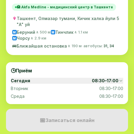
🏥 Akfa Medline - медицинский центр в Ташкенте
Ташкент, Олмазар тумани, Кичик халка йули 5
"А" уй
Беруний
Тинчлик
🚶 500 м
🚶 1.1 км
M
M
Чорсу
🚶 2.9 км
M
🚌
Ближайшая остановка
🚶 190 м
· автобусы:
31, 34
🕒
Приём
Сегодня
08:30–17:00
Вторник
08:30–17:00
Среда
08:30–17:00
📅
Записаться онлайн