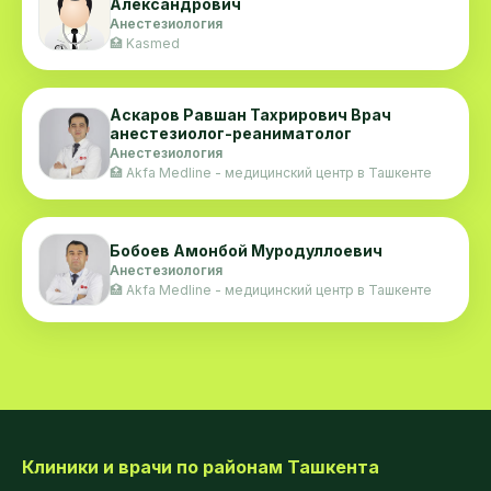
Александрович
Анестезиология
🏥 Kasmed
Аскаров Равшан Тахрирович Врач
анестезиолог-реаниматолог
Анестезиология
🏥 Akfa Medline - медицинский центр в Ташкенте
Бобоев Амонбой Муродуллоевич
Анестезиология
🏥 Akfa Medline - медицинский центр в Ташкенте
Клиники и врачи по районам Ташкента