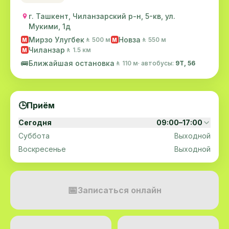
г. Ташкент, Чиланзарский р-н, 5-кв, ул.
Мукими, 1д
Мирзо Улугбек
Новза
🚶 500 м
🚶 550 м
M
M
Чиланзар
🚶 1.5 км
M
🚌
Ближайшая остановка
🚶 110 м
· автобусы:
9Т, 56
🕒
Приём
Сегодня
09:00–17:00
Суббота
Выходной
Воскресенье
Выходной
📅
Записаться онлайн