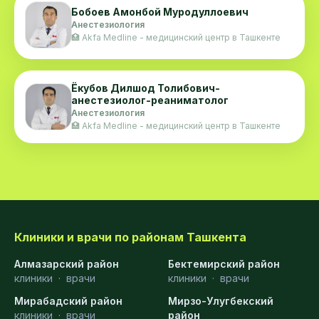
Бобоев Амонбой Муродуллоевич
Анестезиология
🏥 Akfa Medline - медицинский центр в Ташкенте
Ёкубов Дилшод Толибович-
анестезиолог-реаниматолог
Анестезиология
🏥 Akfa Medline - медицинский центр в Ташкенте
Клиники и врачи по районам Ташкента
Алмазарский район
Бектемирский район
клиники
·
врачи
клиники
·
врачи
Мирабадский район
Мирзо-Улугбекский
клиники
·
врачи
район