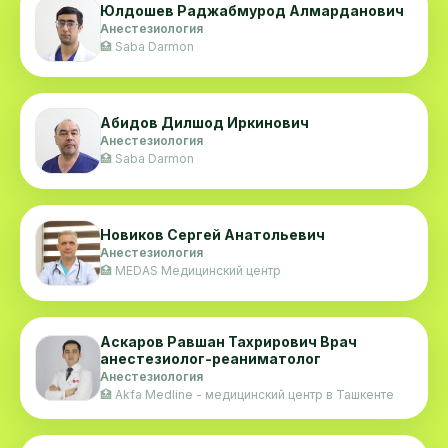
Юлдошев Раджабмурод Алмарданович
врачей.
Анестезиология
🏥 Saba Darmon
Абидов Дилшод Иркинович
Анестезиология
🏥 Saba Darmon
Новиков Сергей Анатольевич
Анестезиология
🏥 MEDAS Медицинский центр
Аскаров Равшан Тахрирович Врач
анестезиолог-реаниматолог
Анестезиология
🏥 Akfa Medline - медицинский центр в Ташкенте