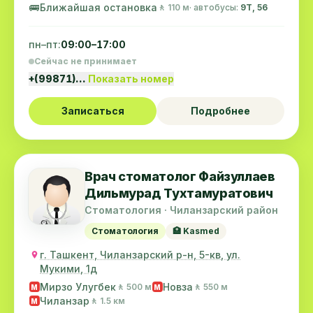
🚌
Ближайшая остановка
🚶 110 м
· автобусы:
9Т, 56
пн–пт:
09:00–17:00
Сейчас не принимает
+(99871)…
Показать номер
Записаться
Подробнее
Врач стоматолог Файзуллаев
Дильмурад Тухтамуратович
Стоматология · Чиланзарский район
Стоматология
🏥 Kasmed
г. Ташкент, Чиланзарский р-н, 5-кв, ул.
Мукими, 1д
Мирзо Улугбек
Новза
🚶 500 м
🚶 550 м
M
M
Чиланзар
🚶 1.5 км
M