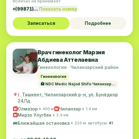
Сейчас не принимает
+(99871)…
Показать номер
Записаться
Подробнее
Врач гинеколог Марзия
Абдиева Аттелаевна
Гинекология · Чиланзарский район
Гинекология
🏥 NDC Medic Najod Shifo Чиланзар...
г. Ташкент, Чиланзарский р-н, ул. Бунёдкор
24/1д
Олмазор
Чиланзар
🚶 400 м
🚶 1.4 км
M
M
Мирзо Улугбек
🚶 2.4 км
M
🚌
Ближайшая остановка
🚶 220 м
· автобусы:
41