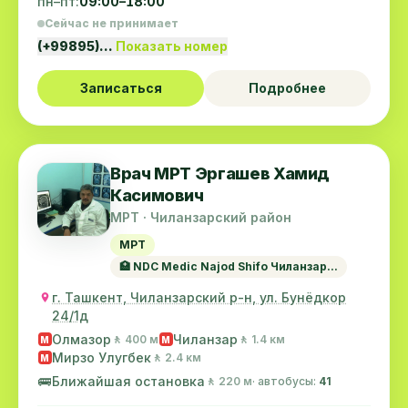
пн–пт:
09:00–18:00
Сейчас не принимает
(+99895)…
Показать номер
Записаться
Подробнее
Врач МРТ Эргашев Хамид
Касимович
МРТ · Чиланзарский район
МРТ
🏥 NDC Medic Najod Shifo Чиланзар...
г. Ташкент, Чиланзарский р-н, ул. Бунёдкор
24/1д
Олмазор
Чиланзар
🚶 400 м
🚶 1.4 км
M
M
Мирзо Улугбек
🚶 2.4 км
M
🚌
Ближайшая остановка
🚶 220 м
· автобусы:
41