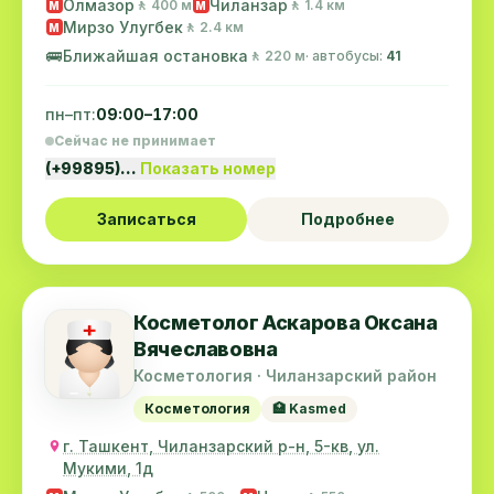
Олмазор
Чиланзар
🚶 400 м
🚶 1.4 км
M
M
Мирзо Улугбек
🚶 2.4 км
M
🚌
Ближайшая остановка
🚶 220 м
· автобусы:
41
пн–пт:
09:00–17:00
Сейчас не принимает
(+99895)…
Показать номер
Записаться
Подробнее
Косметолог Аскарова Оксана
Вячеславовна
Косметология · Чиланзарский район
Косметология
🏥 Kasmed
г. Ташкент, Чиланзарский р-н, 5-кв, ул.
Мукими, 1д