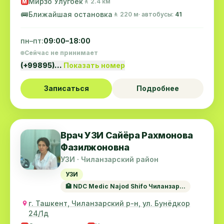
Мирзо Улугбек
🚶 2.4 км
M
🚌
Ближайшая остановка
🚶 220 м
· автобусы:
41
пн–пт:
09:00–18:00
Сейчас не принимает
(+99895)…
Показать номер
Записаться
Подробнее
Врач УЗИ Сайёра Рахмонова
Фазилжоновна
УЗИ · Чиланзарский район
УЗИ
🏥 NDC Medic Najod Shifo Чиланзар...
г. Ташкент, Чиланзарский р-н, ул. Бунёдкор
24/1д