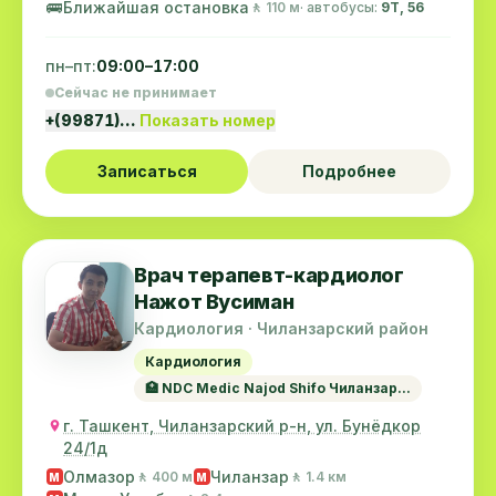
🚌
Ближайшая остановка
🚶 110 м
· автобусы:
9Т, 56
пн–пт:
09:00–17:00
Сейчас не принимает
+(99871)…
Показать номер
Записаться
Подробнее
Врач терапевт-кардиолог
Нажот Вусиман
Кардиология · Чиланзарский район
Кардиология
🏥 NDC Medic Najod Shifo Чиланзар...
г. Ташкент, Чиланзарский р-н, ул. Бунёдкор
24/1д
Олмазор
Чиланзар
🚶 400 м
🚶 1.4 км
M
M