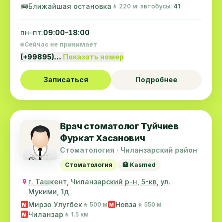
🚌
Ближайшая остановка
🚶 220 м
· автобусы:
41
пн–пт:
09:00–18:00
Сейчас не принимает
(+99895)…
Показать номер
Записаться
Подробнее
Врач стоматолог Туйчиев
Фуркат Хасанович
Стоматология · Чиланзарский район
Стоматология
🏥 Kasmed
г. Ташкент, Чиланзарский р-н, 5-кв, ул.
Мукими, 1д
Мирзо Улугбек
Новза
🚶 500 м
🚶 550 м
M
M
Чиланзар
🚶 1.5 км
M