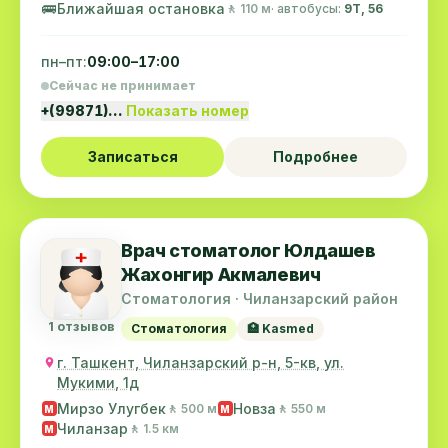
🚌
Ближайшая остановка
🚶 110 м
· автобусы:
9Т, 56
пн–пт:
09:00–17:00
Сейчас не принимает
+(99871)…
Показать номер
Записаться
Подробнее
Врач стоматолог Юлдашев
Жахонгир Акмалевич
Стоматология · Чиланзарский район
1 отзывов
Стоматология
🏥 Kasmed
г. Ташкент, Чиланзарский р-н, 5-кв, ул.
Мукими, 1д
Мирзо Улугбек
Новза
🚶 500 м
🚶 550 м
M
M
Чиланзар
🚶 1.5 км
M