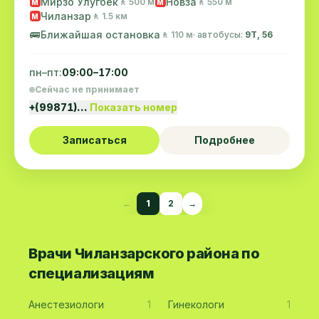
Мирзо Улугбек
Новза
🚶 500 м
🚶 550 м
M
M
Чиланзар
🚶 1.5 км
M
🚌
Ближайшая остановка
🚶 110 м
· автобусы:
9Т, 56
пн–пт:
09:00–17:00
Сейчас не принимает
+(99871)…
Показать номер
Записаться
Подробнее
←
1
2
→
Врачи Чиланзарского района по
специализациям
Анестезиологи
1
Гинекологи
1