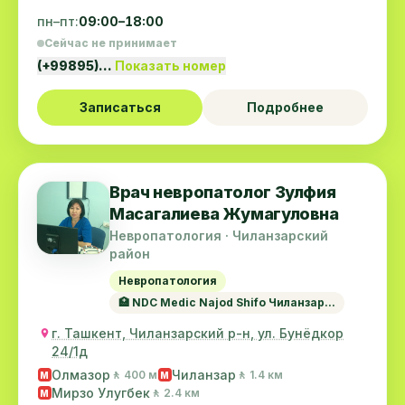
пн–пт:
09:00–18:00
Сейчас не принимает
(+99895)…
Показать номер
Записаться
Подробнее
Врач невропатолог Зулфия
Масагалиева Жумагуловна
Невропатология · Чиланзарский
район
Невропатология
🏥 NDC Medic Najod Shifo Чиланзар...
г. Ташкент, Чиланзарский р-н, ул. Бунёдкор
24/1д
Олмазор
Чиланзар
🚶 400 м
🚶 1.4 км
M
M
Мирзо Улугбек
🚶 2.4 км
M