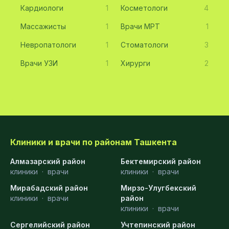
Кардиологи
1
Косметологи
4
Массажисты
1
Врачи МРТ
1
Невропатологи
1
Стоматологи
3
Врачи УЗИ
1
Хирурги
2
Клиники и врачи по районам Ташкента
Алмазарский район
Бектемирский район
клиники
·
врачи
клиники
·
врачи
Мирабадский район
Мирзо-Улугбекский
клиники
·
врачи
район
клиники
·
врачи
Сергелийский район
Учтепинский район