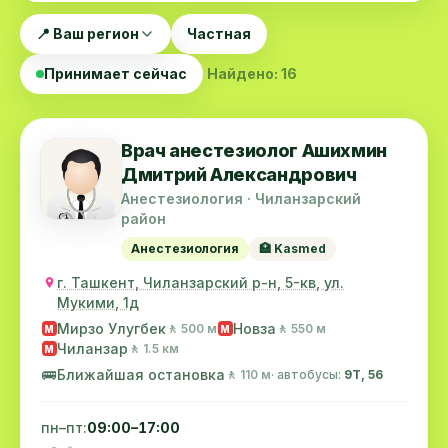
📍 Ваш регион
Частная
Принимает сейчас
Найдено: 16
Врач анестезиолог Ашихмин
Дмитрий Александрович
Анестезиология · Чиланзарский
район
Анестезиология
🏥 Kasmed
г. Ташкент, Чиланзарский р-н, 5-кв, ул.
Мукими, 1д
Мирзо Улугбек
Новза
🚶 500 м
🚶 550 м
M
M
Чиланзар
🚶 1.5 км
M
🚌
Ближайшая остановка
🚶 110 м
· автобусы:
9Т, 56
пн–пт:
09:00–17:00