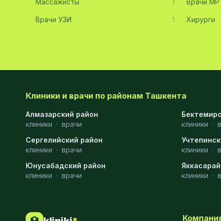
Массажисты
1
Врачи МР
Хирургия
11
Врачи УЗИ
1
Хирурги
Диагностика
10
Андрология
9
Стоматология
9
Рентгенология
9
Клиники и врачи по районам Ташкента
Физиотерапия
8
Алмазарский район
Бектемирс
клиники
·
врачи
клиники
·
МРТ
6
Сергелийский район
Учтепинск
клиники
Ортопедия
·
врачи
5
клиники
·
Юнусабадский район
Яккасарай
Пластическая хирургия
5
клиники
·
врачи
клиники
·
Эндоскопия
5
Косметология
4
Компани
🏥