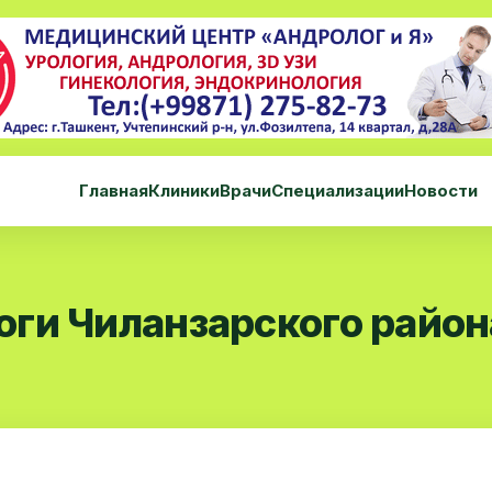
Главная
Клиники
Врачи
Специализации
Новости
ги Чиланзарского район