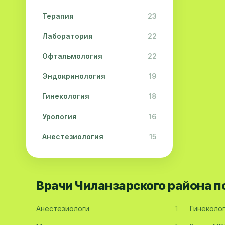
Терапия
23
Лаборатория
22
Офтальмология
22
Эндокринология
19
Гинекология
18
Урология
16
Анестезиология
15
Дерматология
15
Педиатрия
15
Врачи Чиланзарского района 
Акушерство
13
Анестезиологи
1
Гинеколо
Гастроэнтерология
13