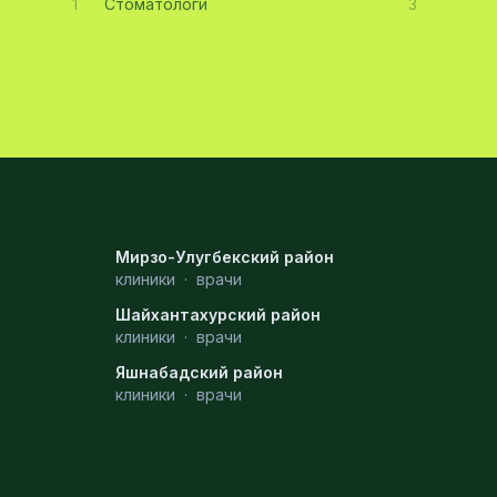
1
Стоматологи
3
Мирзо-Улугбекский район
клиники
·
врачи
Шайхантахурский район
клиники
·
врачи
Яшнабадский район
клиники
·
врачи