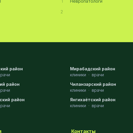
Т
1
Невропатологи
2
кий район
Мирабадский район
врачи
клиники
·
врачи
ий район
Чиланзарский район
врачи
клиники
·
врачи
ский район
Янгихаётский район
врачи
клиники
·
врачи
я
Контакты