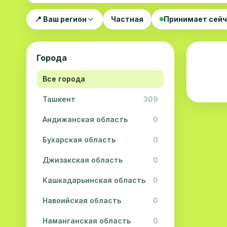
📍 Ваш регион
Частная
Принимает сей
Города
Все города
Ташкент
309
Андижанская область
0
Бухарская область
0
Джизакская область
0
Кашкадарьинская область
0
Навоийская область
0
Наманганская область
0