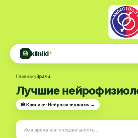
kliniki
*
🏥
Главная
/
Врачи
Лучшие нейрофизиоло
🏥 Клиники: Нейрофизиология →