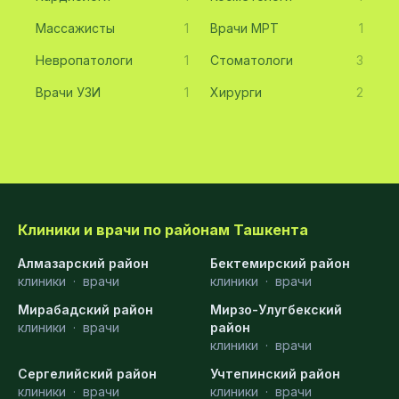
Массажисты
1
Врачи МРТ
1
Невропатологи
1
Стоматологи
3
Врачи УЗИ
1
Хирурги
2
Клиники и врачи по районам Ташкента
Алмазарский район
Бектемирский район
клиники
·
врачи
клиники
·
врачи
Мирабадский район
Мирзо-Улугбекский
клиники
·
врачи
район
клиники
·
врачи
Сергелийский район
Учтепинский район
клиники
·
врачи
клиники
·
врачи