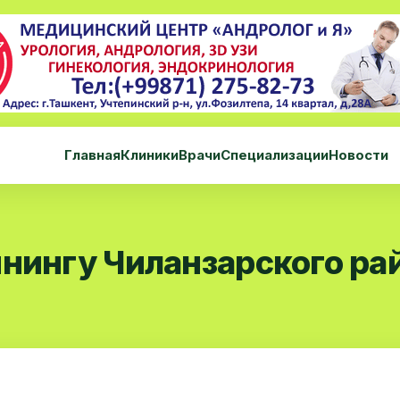
Главная
Клиники
Врачи
Специализации
Новости
инингу Чиланзарского ра