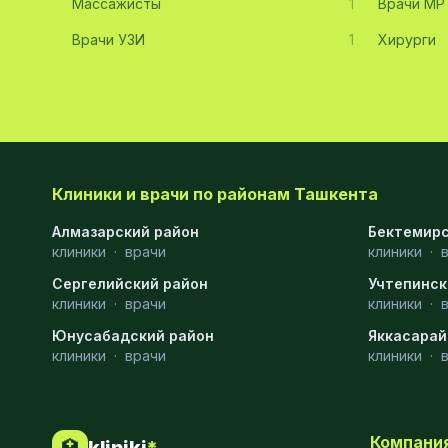
Массажисты
1
Врачи МР
Хирургия
11
Врачи УЗИ
1
Хирурги
Диагностика
10
Андрология
9
Стоматология
9
Рентгенология
9
Клиники и врачи по районам Ташкента
Физиотерапия
8
Алмазарский район
Бектемирс
клиники
·
врачи
клиники
·
МРТ
6
Сергелийский район
Учтепинск
клиники
Ортопедия
·
врачи
5
клиники
·
Юнусабадский район
Яккасарай
Пластическая хирургия
5
клиники
·
врачи
клиники
·
Эндоскопия
5
Косметология
4
Компани
🏥