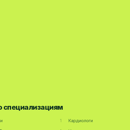
по специализациям
ги
1
Кардиологи