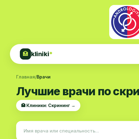
kliniki
*
🏥
Главная
/
Врачи
Лучшие врачи по скр
🏥 Клиники: Скрининг →