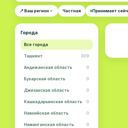
📍 Ваш регион
Частная
Принимает сей
Города
Все города
Ташкент
309
Андижанская область
0
Бухарская область
0
Джизакская область
0
Кашкадарьинская область
0
Навоийская область
0
Наманганская область
0