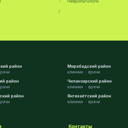
Т
1
Невропатологи
2
кий район
Мирабадский район
врачи
клиники
·
врачи
ий район
Чиланзарский район
врачи
клиники
·
врачи
ский район
Янгихаётский район
врачи
клиники
·
врачи
я
Контакты