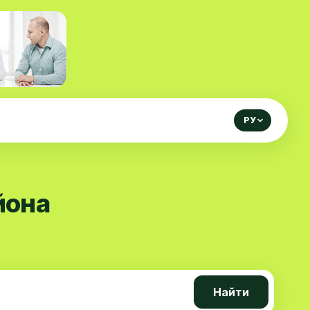
РУ
йона
Найти