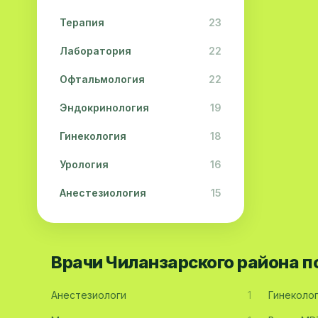
Терапия
23
Лаборатория
22
Офтальмология
22
Эндокринология
19
Гинекология
18
Урология
16
Анестезиология
15
Дерматология
15
Педиатрия
15
Врачи Чиланзарского района 
Акушерство
13
Анестезиологи
1
Гинеколо
Гастроэнтерология
13