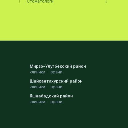
1
Стоматологи
3
Мирзо-Улугбекский район
клиники
·
врачи
Шайхантахурский район
клиники
·
врачи
Яшнабадский район
клиники
·
врачи