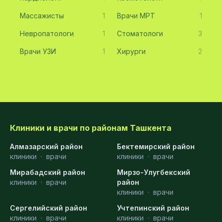
Массажисты
1
Врачи МРТ
1
Невропатологи
1
Стоматологи
3
Врачи УЗИ
1
Хирурги
2
Клиники и врачи по районам Ташкента
Алмазарский район
Бектемирский район
клиники
·
врачи
клиники
·
врачи
Мирабадский район
Мирзо-Улугбекский
клиники
·
врачи
район
клиники
·
врачи
Сергелийский район
Учтепинский район
клиники
·
врачи
клиники
·
врачи