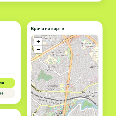
Врачи на карте
+
−
ся
ее