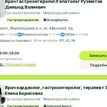
Врач Гастроэнтеролог/Гепатолог Рузметов
Дилшод Валиевич
Гастроэнтерология · Мирабадский район
Гастроэнтерология
🏥 Bravopharma
шкент, Мирабадский р-н, ул. Афросиеб, 6д
ент
Машинасозлар
Ойбек
🚶 1.3 км
🚶 1.7 км
🚶 2.5 км
M
M
айшая остановка
🚶 150 м
· автобусы:
13Т, 22, 26
9:00–18:00
Записать
 не принимает
5)…
Показать номер
Подробн
Врач кардиолог, гастроэнтеролог, терапевт 
Елена Борисовна
Гастроэнтерология · Мирабадский район
вов
Гастроэнтерология
🏥 Intermed Neuro