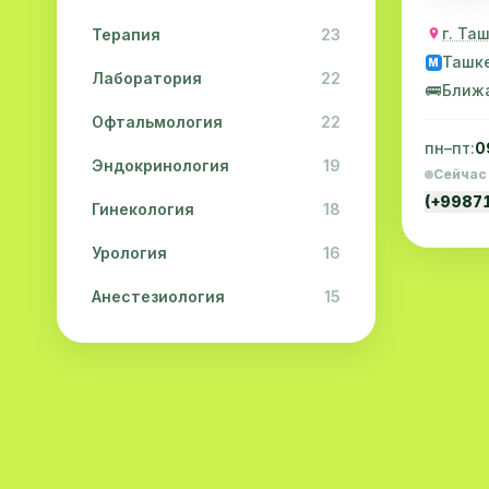
г. Та
Терапия
23
Ташк
M
Лаборатория
22
🚌
Ближ
Офтальмология
22
пн–пт:
0
Эндокринология
19
Сейчас
(+9987
Гинекология
18
Урология
16
Анестезиология
15
Дерматология
15
Педиатрия
15
Акушерство
13
Гастроэнтерология
13