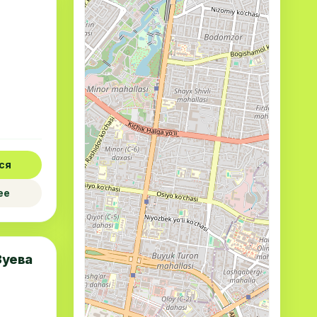
ся
ее
Зуева