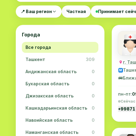
📍 Ваш регион
Частная
Принимает сей
Города
Все города
Ташкент
309
г. Та
Ташк
M
Андижанская область
0
🚌
Ближ
Бухарская область
0
пн–пт:
0
Джизакская область
0
Сейчас
Кашкадарьинская область
0
+99871
Навоийская область
0
Наманганская область
0