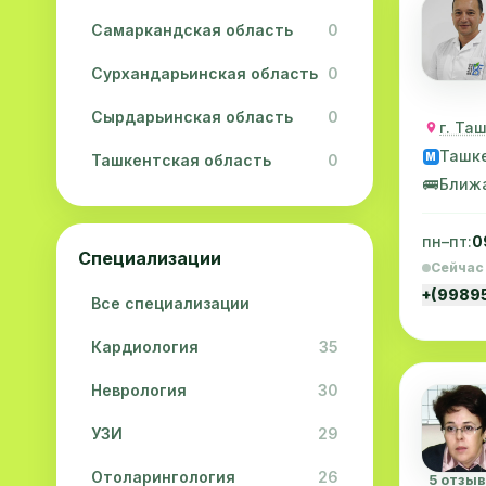
Самаркандская область
0
Сурхандарьинская область
0
Сырдарьинская область
0
г. Та
Ташк
M
Ташкентская область
0
🚌
Ближ
Ферганская область
0
пн–пт:
0
Хорезмская область
0
Специализации
Сейчас
Республика Каракалпакстан
0
+(9989
Все специализации
Кардиология
35
Неврология
30
УЗИ
29
Отоларингология
26
5 отзы