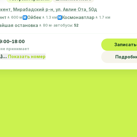
шкент, Мирабадский р-н, ул. Авлие Ота, 50д
ент
Ойбек
Космонавтлар
🚶 600 м
🚶 1.3 км
🚶 1.7 км
M
M
айшая остановка
🚶 80 м
· автобусы:
52
9:00–18:00
Записать
 не принимает
1)…
Показать номер
Подробн