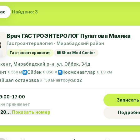
час
Найдено: 3
Врач ГАСТРОЭНТЕРОЛОГ Пулатова Малика
Гастроэнтерология · Мирабадский район
Гастроэнтерология
🏥 Shox Med Center
шкент, Мирабадский р-н, ул. Ойбек, 34д
ент
Ойбек
Космонавтлар
🚶 550 м
🚶 850 м
🚶 1.3 км
M
M
айшая остановка
🚶 150 м
· автобусы:
22
9:00–17:00
Записать
 не принимает
 20…
Показать номер
Подробн