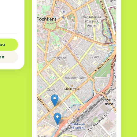
ся
ее