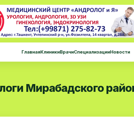
Главная
Клиники
Врачи
Специализации
Новости
логи Мирабадского райо