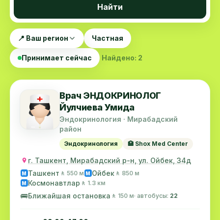
Найти
📍 Ваш регион
Частная
Принимает сейчас
Найдено: 2
Врач ЭНДОКРИНОЛОГ
Йулчиева Умида
Эндокринология · Мирабадский
район
Эндокринология
🏥 Shox Med Center
г. Ташкент, Мирабадский р-н, ул. Ойбек, 34д
Ташкент
Ойбек
🚶 550 м
🚶 850 м
M
M
Космонавтлар
🚶 1.3 км
M
🚌
Ближайшая остановка
🚶 150 м
· автобусы:
22