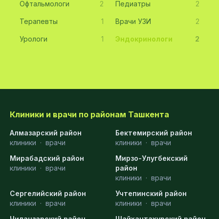
Офтальмологи
2
Педиатры
2
Терапевты
1
Врачи УЗИ
2
Урологи
1
Эндокринологи
2
Клиники и врачи по районам Ташкента
Алмазарский район
Бектемирский район
клиники
·
врачи
клиники
·
врачи
Мирабадский район
Мирзо-Улугбекский
клиники
·
врачи
район
клиники
·
врачи
Сергелийский район
Учтепинский район
клиники
·
врачи
клиники
·
врачи
Чиланзарский район
Шайхантахурский район