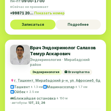
пн–пт:
09:00–17:00
Сейчас не принимает
+99871 20…
Показать номер
Записаться
Подробнее
Врач Эндокринолог Салахов
Темур Аскарович
Эндокринология · Мирабадский
район
Эндокринология
🏥 Bravopharma
г. Ташкент, Мирабадский р-н, ул. Афросиеб, 6д
Ташкент
Машинасозлар
🚶 1.3 км
🚶 1.7 км
M
M
Ойбек
🚶 2.5 км
M
🚌
Ближайшая остановка
🚶 150 м
· автобусы:
13Т, 22, 26