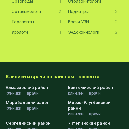
Ортопеды
1
Отоларингологи
1
Офтальмологи
2
Педиатры
2
Терапевты
1
Врачи УЗИ
2
Урологи
1
Эндокринологи
2
Клиники и врачи по районам Ташкента
Алмазарский район
Бектемирский район
клиники
·
врачи
клиники
·
врачи
Мирабадский район
Мирзо-Улугбекский
клиники
·
врачи
район
клиники
·
врачи
Сергелийский район
Учтепинский район
клиники
·
врачи
клиники
·
врачи