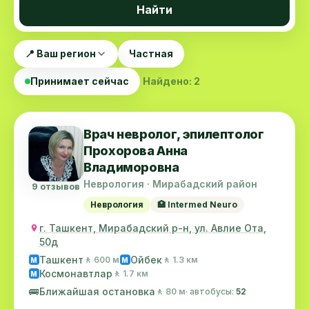
Найти
📍 Ваш регион
Частная
Принимает сейчас
Найдено: 2
Врач невролог, эпилептолог
Прохорова Анна
Владиморовна
Неврология · Мирабадский район
9 отзывов
Неврология
🏥 Intermed Neuro
г. Ташкент, Мирабадский р-н, ул. Авлие Ота,
50д
Ташкент
Ойбек
🚶 600 м
🚶 1.3 км
M
M
Космонавтлар
🚶 1.7 км
M
🚌
Ближайшая остановка
🚶 80 м
· автобусы:
52