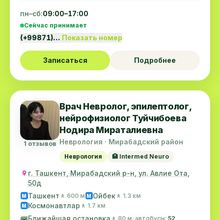
пн–сб:
09:00–17:00
Сейчас принимает
(+99871)…
Показать номер
Записаться
Подробнее
Врач Невролог, эпилептолог,
нейрофизиолог Туйчибоева
Нодира Мираталиевна
Неврология · Мирабадский район
1 отзывов
Неврология
🏥 Intermed Neuro
г. Ташкент, Мирабадский р-н, ул. Авлие Ота,
50д
Ташкент
Ойбек
🚶 600 м
🚶 1.3 км
M
M
Космонавтлар
🚶 1.7 км
M
🚌
Ближайшая остановка
🚶 80 м
· автобусы:
52