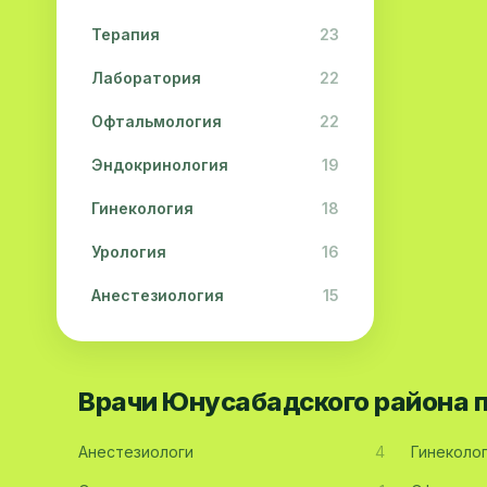
Терапия
23
Лаборатория
22
Офтальмология
22
Эндокринология
19
Гинекология
18
Урология
16
Анестезиология
15
Дерматология
15
Педиатрия
15
Врачи Юнусабадского района 
Акушерство
13
Анестезиологи
4
Гинеколо
Гастроэнтерология
13