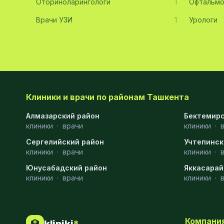
Оториноларингологи
1
Офтальмо
Хирургия
11
Врачи УЗИ
1
Урологи
Диагностика
10
Андрология
9
Стоматология
9
Рентгенология
9
Клиники и врачи по районам Ташкента
Физиотерапия
8
Алмазарский район
Бектемирс
клиники
·
врачи
клиники
·
МРТ
6
Сергелийский район
Учтепинск
клиники
Ортопедия
·
врачи
5
клиники
·
Юнусабадский район
Яккасарай
Пластическая хирургия
5
клиники
·
врачи
клиники
·
Эндоскопия
5
Косметология
4
Компани
🏥