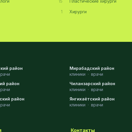
логи
15
Пластические хирурги
1
Хирурги
кий район
Мирабадский район
врачи
клиники
·
врачи
ий район
Чиланзарский район
врачи
клиники
·
врачи
ский район
Янгихаётский район
врачи
клиники
·
врачи
я
Контакты