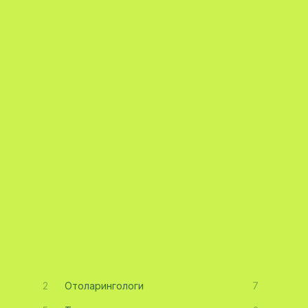
2
Отоларингологи
7