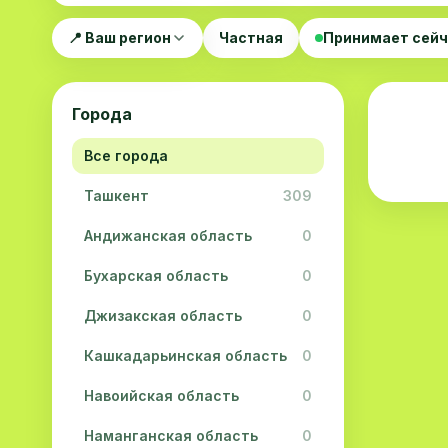
📍 Ваш регион
Частная
Принимает сей
Города
Все города
Ташкент
309
Андижанская область
0
Бухарская область
0
Джизакская область
0
Кашкадарьинская область
0
Навоийская область
0
Наманганская область
0