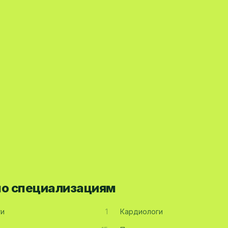
по специализациям
ги
1
Кардиологи