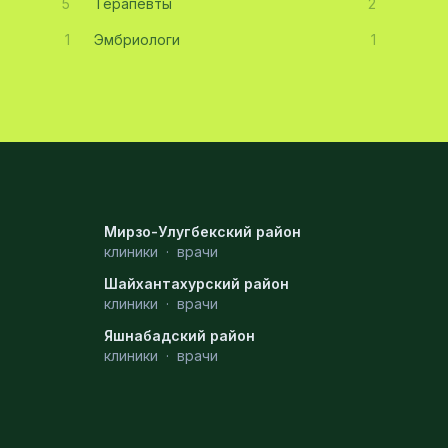
5
Терапевты
2
1
Эмбриологи
1
Мирзо-Улугбекский район
клиники
·
врачи
Шайхантахурский район
клиники
·
врачи
Яшнабадский район
клиники
·
врачи