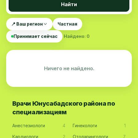
Найти
📍 Ваш регион
Частная
Принимает сейчас
Найдено: 0
Ничего не найдено.
Врачи Юнусабадского района по
специализациям
Анестезиологи
4
Гинекологи
1
Кардиологи
2
Отоларингологи
7