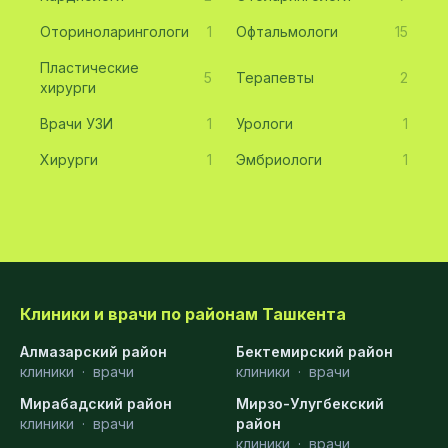
Оториноларингологи
1
Офтальмологи
15
Пластические
5
Терапевты
2
хирурги
Врачи УЗИ
1
Урологи
1
Хирурги
1
Эмбриологи
1
Клиники и врачи по районам Ташкента
Алмазарский район
Бектемирский район
клиники
·
врачи
клиники
·
врачи
Мирабадский район
Мирзо-Улугбекский
клиники
·
врачи
район
клиники
·
врачи