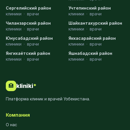
Сергелийский район
Учтепинский район
клиники
·
врачи
клиники
·
врачи
Чиланзарский район
Шайхантахурский район
клиники
·
врачи
клиники
·
врачи
Юнусабадский район
Яккасарайский район
клиники
·
врачи
клиники
·
врачи
Янгихаётский район
Яшнабадский район
клиники
·
врачи
клиники
·
врачи
kliniki
*
🏥
Платформа клиник и врачей Узбекистана.
Компания
О нас