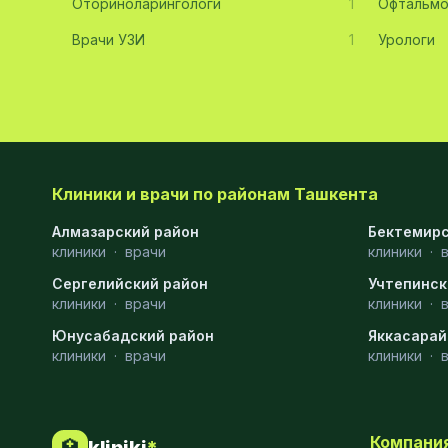
Оториноларингологи
1
Офтальмо
Хирургия
11
Врачи УЗИ
1
Урологи
Диагностика
10
Андрология
9
Стоматология
9
Рентгенология
9
Клиники и врачи по районам Ташкента
Физиотерапия
8
Алмазарский район
Бектемирс
клиники
·
врачи
клиники
·
МРТ
6
Сергелийский район
Учтепинск
клиники
Ортопедия
·
врачи
5
клиники
·
Юнусабадский район
Яккасарай
Пластическая хирургия
5
клиники
·
врачи
клиники
·
Эндоскопия
5
Косметология
4
Компани
🏥