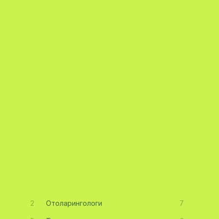
2
Отоларингологи
7