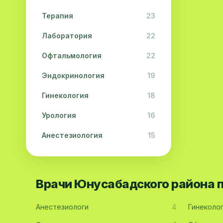
Терапия
23
Лаборатория
22
Офтальмология
22
Эндокринология
19
Гинекология
18
Урология
16
Анестезиология
15
Дерматология
15
Педиатрия
15
Врачи Юнусабадского района 
Акушерство
13
Анестезиологи
4
Гинеколо
Гастроэнтерология
13