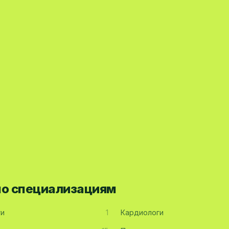
по специализациям
ги
1
Кардиологи