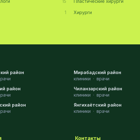
логи
15
Пластические хирурги
1
Хирурги
кий район
Мирабадский район
врачи
клиники
·
врачи
ий район
Чиланзарский район
врачи
клиники
·
врачи
ский район
Янгихаётский район
врачи
клиники
·
врачи
я
Контакты