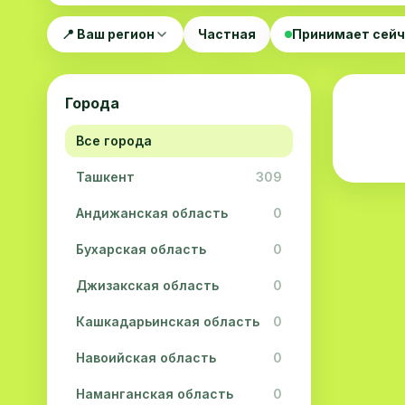
📍 Ваш регион
Частная
Принимает сей
Города
Все города
Ташкент
309
Андижанская область
0
Бухарская область
0
Джизакская область
0
Кашкадарьинская область
0
Навоийская область
0
Наманганская область
0