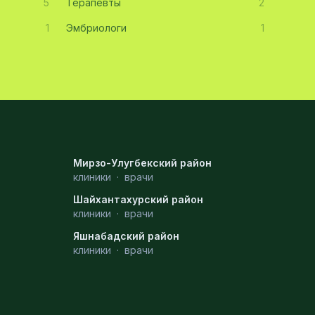
5
Терапевты
2
1
Эмбриологи
1
Мирзо-Улугбекский район
клиники
·
врачи
Шайхантахурский район
клиники
·
врачи
Яшнабадский район
клиники
·
врачи