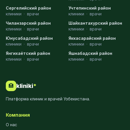
Сергелийский район
Учтепинский район
клиники
·
врачи
клиники
·
врачи
Чиланзарский район
Шайхантахурский район
клиники
·
врачи
клиники
·
врачи
Юнусабадский район
Яккасарайский район
клиники
·
врачи
клиники
·
врачи
Янгихаётский район
Яшнабадский район
клиники
·
врачи
клиники
·
врачи
kliniki
*
🏥
Платформа клиник и врачей Узбекистана.
Компания
О нас