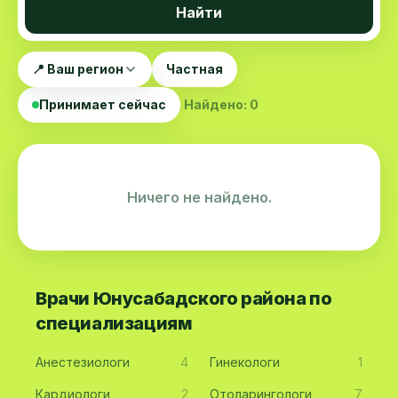
Найти
📍 Ваш регион
Частная
Принимает сейчас
Найдено: 0
Ничего не найдено.
Врачи Юнусабадского района по
специализациям
Анестезиологи
4
Гинекологи
1
Кардиологи
2
Отоларингологи
7