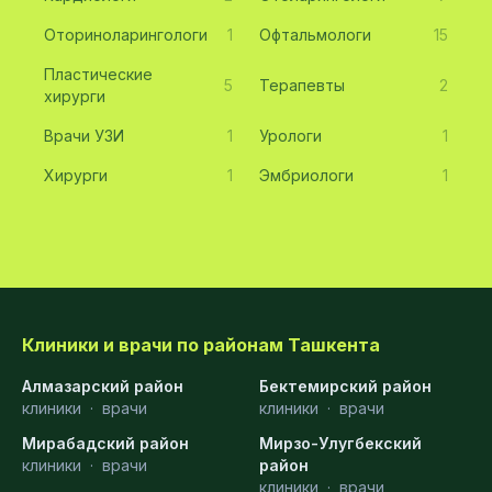
Оториноларингологи
1
Офтальмологи
15
Пластические
5
Терапевты
2
хирурги
Врачи УЗИ
1
Урологи
1
Хирурги
1
Эмбриологи
1
Клиники и врачи по районам Ташкента
Алмазарский район
Бектемирский район
клиники
·
врачи
клиники
·
врачи
Мирабадский район
Мирзо-Улугбекский
клиники
·
врачи
район
клиники
·
врачи