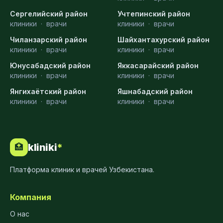
Сергелийский район
Учтепинский район
клиники
·
врачи
клиники
·
врачи
Чиланзарский район
Шайхантахурский район
клиники
·
врачи
клиники
·
врачи
Юнусабадский район
Яккасарайский район
клиники
·
врачи
клиники
·
врачи
Янгихаётский район
Яшнабадский район
клиники
·
врачи
клиники
·
врачи
kliniki
*
🏥
Платформа клиник и врачей Узбекистана.
Компания
О нас