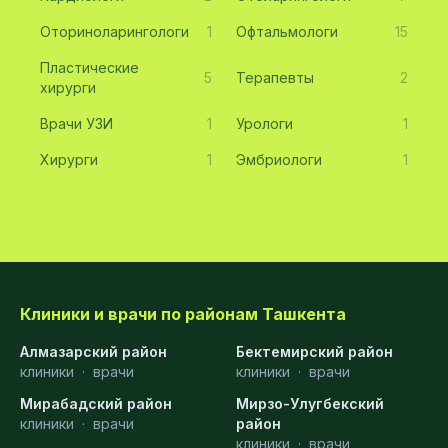
Оториноларингологи
1
Офтальмологи
15
Пластические
5
Терапевты
2
хирурги
Врачи УЗИ
1
Урологи
1
Хирурги
1
Эмбриологи
1
Клиники и врачи по районам Ташкента
Алмазарский район
Бектемирский район
клиники
·
врачи
клиники
·
врачи
Мирабадский район
Мирзо-Улугбекский
клиники
·
врачи
район
клиники
·
врачи