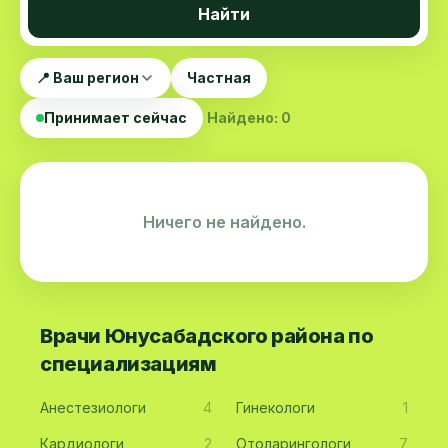
Найти
📍 Ваш регион
Частная
Принимает сейчас
Найдено: 0
Ничего не найдено.
Врачи Юнусабадского района по
специализациям
Анестезиологи
4
Гинекологи
1
Кардиологи
2
Отоларингологи
7