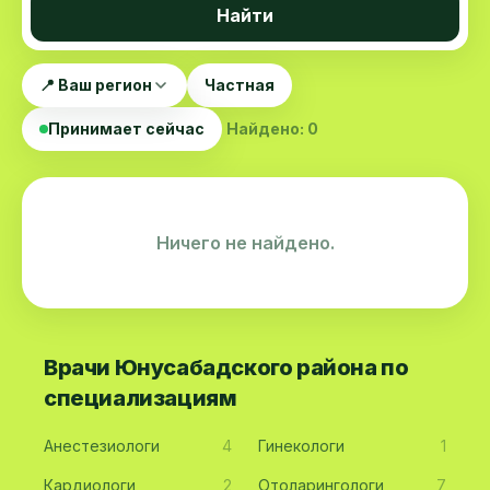
Найти
📍 Ваш регион
Частная
Принимает сейчас
Найдено: 0
Ничего не найдено.
Врачи Юнусабадского района по
специализациям
Анестезиологи
4
Гинекологи
1
Кардиологи
2
Отоларингологи
7