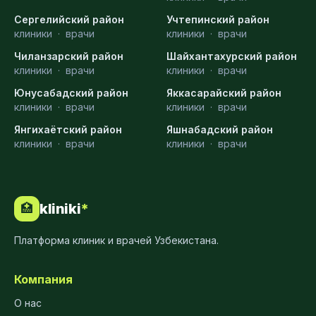
Сергелийский район
Учтепинский район
клиники
·
врачи
клиники
·
врачи
Чиланзарский район
Шайхантахурский район
клиники
·
врачи
клиники
·
врачи
Юнусабадский район
Яккасарайский район
клиники
·
врачи
клиники
·
врачи
Янгихаётский район
Яшнабадский район
клиники
·
врачи
клиники
·
врачи
kliniki
*
🏥
Платформа клиник и врачей Узбекистана.
Компания
О нас