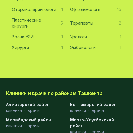
Оториноларингологи
1
Офтальмологи
15
Пластические
5
Терапевты
2
хирурги
Врачи УЗИ
1
Урологи
1
Хирурги
1
Эмбриологи
1
Клиники и врачи по районам Ташкента
Алмазарский район
Бектемирский район
клиники
·
врачи
клиники
·
врачи
Мирабадский район
Мирзо-Улугбекский
клиники
·
врачи
район
клиники
·
врачи