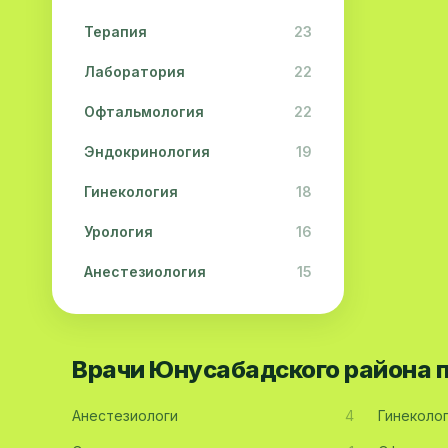
Терапия
23
Лаборатория
22
Офтальмология
22
Эндокринология
19
Гинекология
18
Урология
16
Анестезиология
15
Дерматология
15
Педиатрия
15
Врачи Юнусабадского района 
Акушерство
13
Анестезиологи
4
Гинеколо
Гастроэнтерология
13