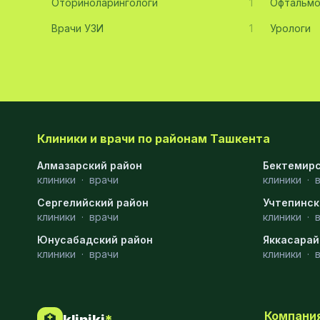
Оториноларингологи
1
Офтальмо
Хирургия
11
Врачи УЗИ
1
Урологи
Диагностика
10
Андрология
9
Стоматология
9
Рентгенология
9
Клиники и врачи по районам Ташкента
Физиотерапия
8
Алмазарский район
Бектемирс
клиники
·
врачи
клиники
·
МРТ
6
Сергелийский район
Учтепинск
клиники
Ортопедия
·
врачи
5
клиники
·
Юнусабадский район
Яккасарай
Пластическая хирургия
5
клиники
·
врачи
клиники
·
Эндоскопия
5
Косметология
4
Компани
🏥