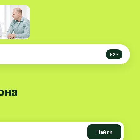
РУ
она
Найти