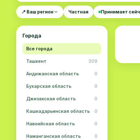
📍 Ваш регион
Частная
Принимает сей
Города
Все города
Ташкент
309
Андижанская область
0
Бухарская область
0
Джизакская область
0
Кашкадарьинская область
0
Навоийская область
0
Наманганская область
0