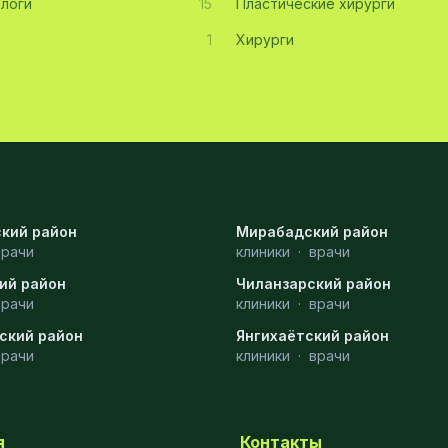
логи
15
Пластические хирурги
1
Хирурги
кий район
Мирабадский район
врачи
клиники
·
врачи
ий район
Чиланзарский район
врачи
клиники
·
врачи
ский район
Янгихаётский район
врачи
клиники
·
врачи
я
Контакты