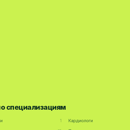
по специализациям
ги
1
Кардиологи