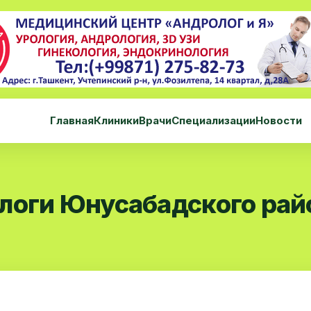
Главная
Клиники
Врачи
Специализации
Новости
логи Юнусабадского рай