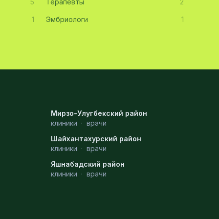
5
Терапевты
2
1
Эмбриологи
1
Мирзо-Улугбекский район
клиники
·
врачи
Шайхантахурский район
клиники
·
врачи
Яшнабадский район
клиники
·
врачи