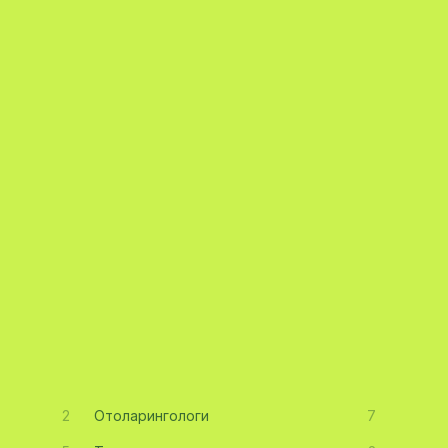
2
Отоларингологи
7