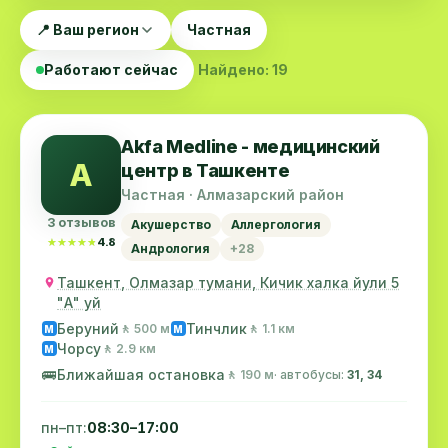
📍 Ваш регион
Частная
Работают сейчас
Найдено: 19
Akfa Medline - медицинский
A
центр в Ташкенте
Частная · Алмазарский район
3 отзывов
Акушерство
Аллергология
★★★★★
★★★★★
4.8
Андрология
+28
Ташкент, Олмазар тумани, Кичик халка йули 5
"А" уй
Беруний
Тинчлик
🚶 500 м
🚶 1.1 км
M
M
Чорсу
🚶 2.9 км
M
🚌
Ближайшая остановка
🚶 190 м
· автобусы:
31, 34
пн–пт:
08:30–17:00