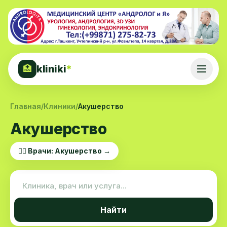
kliniki
*
🏥
Главная
/
Клиники
/
Акушерство
Акушерство
👨‍⚕️ Врачи: Акушерство →
Найти