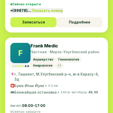
Сейчас открыто
+(99878)…
Показать номер
Записаться
Подробнее
Frank Medic
F
Частная · Мирзо-Улугбекский район
Акушерство
Гинекология
Неврология
+1
★★★★★
★★★★★
4.6
г. Ташкент, М.Улугбекский р-н, м-в Карасу-4,
3д
Буюк Ипак Йули
🚶 3.0 км
M
🚌
Ближайшая остановка
🚶 240 м
· автобусы:
49, 50
пн–пт:
08:00–17:00
Сейчас закрыто