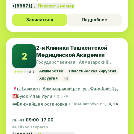
+(99871)…
Показать номер
Записаться
Подробнее
2-я Клиника Ташкентской
2
Медицинской Академии
Государственная · Алмазарский
район
Акушерство
Пластическая хирургия
★★★★★
★★★★★
2.7
Хирургия
+2
г. Ташкент, Алмазарский р-н, ул. Фаробий, 2д
Буюк Ипак Йули
🚶 2.5 км
M
🚌
Ближайшая остановка
🚶 110 м
· автобусы:
1, 16, 24
пн–чт:
09:00–17:00
Сейчас закрыто