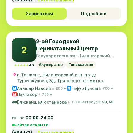
Записаться
Подробнее
2-ой Городской
2
Перинатальный Центр
Государственная · Чиланзарский
район
Акушерство
Гинекология
★★★★★
★★★★★
4.7
г. Ташкент, Чиланзарский р-н, пр-д:
Турсункулова, 3д. Транспорт: от метро
«Хамза» Автобус...
Алишер Навоий
Гафур Гулом
🚶 200 м
🚶 700 м
M
M
Пахтакор
🚶 750 м
M
🚌
Ближайшая остановка
🚶 110 м
· автобусы:
29, 53
пн–вс:
00:00–24:00
Сейчас открыто
(+99871)…
Показать номер