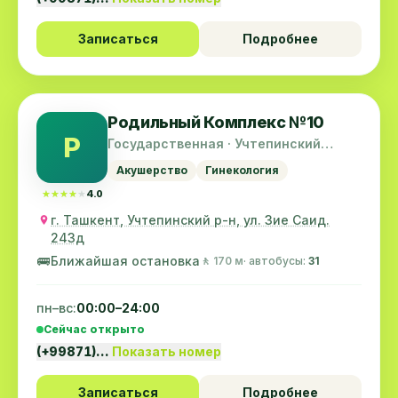
Записаться
Подробнее
Родильный Комплекс №10
Р
Государственная · Учтепинский
район
Акушерство
Гинекология
★★★★★
★★★★★
4.0
г. Ташкент, Учтепинский р-н, ул. Зие Саид.
243д
🚌
Ближайшая остановка
🚶 170 м
· автобусы:
31
пн–вс:
00:00–24:00
Сейчас открыто
(+99871)…
Показать номер
Записаться
Подробнее