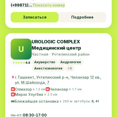
(+99871)…
Показать номер
Записаться
Подробнее
UROLOGIC COMPLEX
U
Медицинский центр
Частная · Учтепинский район
Акушерство
Андрология
★★★★★
★★★★★
4.8
Анестезиология
+8
г.Ташкент, Учтепинский р-н, Чиланзар 12 кв.,
ул. М.Шайхзода, 7
Олмазор
Чиланзар
🚶 1.2 км
🚶 1.7 км
M
M
Мирзо Улугбек
🚶 2.5 км
M
🚌
Ближайшая остановка
🚶 260 м
· автобусы:
8, 41
пн–пт:
08:30–17:00