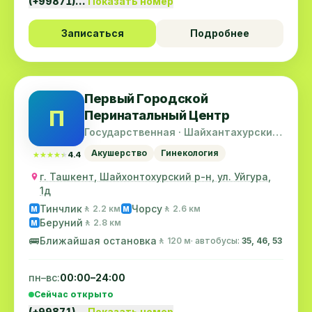
(+99871)…
Показать номер
Записаться
Подробнее
Первый Городской
П
Перинатальный Центр
Государственная · Шайхантахурский
район
Акушерство
Гинекология
★★★★★
★★★★★
4.4
г. Ташкент, Шайхонтохурский р-н, ул. Уйгура,
1д
Тинчлик
Чорсу
🚶 2.2 км
🚶 2.6 км
M
M
Беруний
🚶 2.8 км
M
🚌
Ближайшая остановка
🚶 120 м
· автобусы:
35, 46, 53
пн–вс:
00:00–24:00
Сейчас открыто
(+99871)…
Показать номер