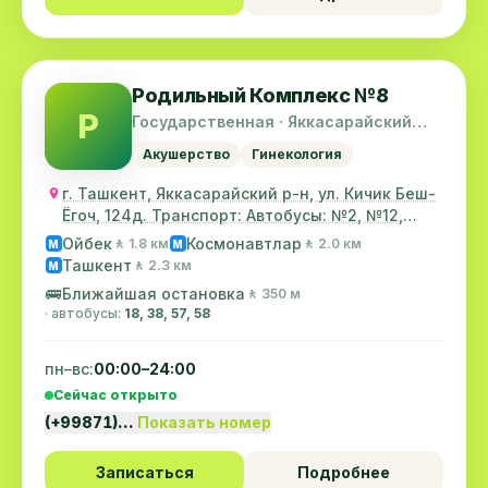
Родильный Комплекс №8
Р
Государственная · Яккасарайский
район
Акушерство
Гинекология
г. Ташкент, Яккасарайский р-н, ул. Кичик Беш-
Ёгоч, 124д. Транспорт: Автобусы: №2, №12,
№80...
Ойбек
Космонавтлар
🚶 1.8 км
🚶 2.0 км
M
M
Ташкент
🚶 2.3 км
M
🚌
Ближайшая остановка
🚶 350 м
· автобусы:
18, 38, 57, 58
пн–вс:
00:00–24:00
Сейчас открыто
(+99871)…
Показать номер
Записаться
Подробнее