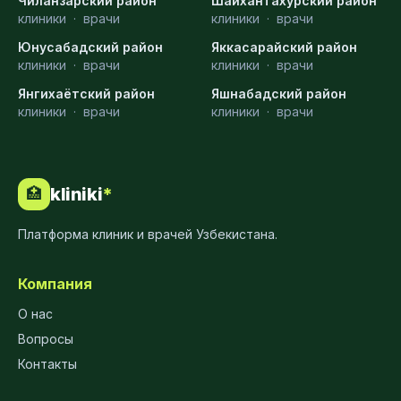
Чиланзарский район
Шайхантахурский район
клиники
·
врачи
клиники
·
врачи
Юнусабадский район
Яккасарайский район
клиники
·
врачи
клиники
·
врачи
Янгихаётский район
Яшнабадский район
клиники
·
врачи
клиники
·
врачи
kliniki
*
🏥
Платформа клиник и врачей Узбекистана.
Компания
О нас
Вопросы
Контакты