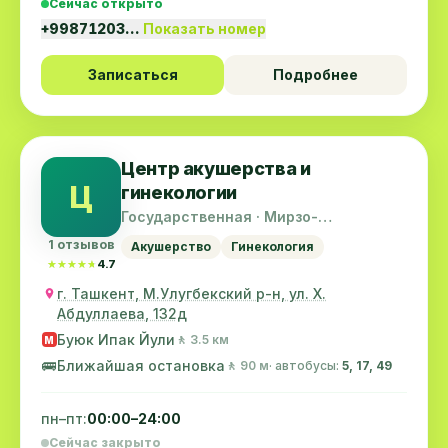
Сейчас открыто
+99871203…
Показать номер
Записаться
Подробнее
Центр акушерства и
Ц
гинекологии
Государственная · Мирзо-
Улугбекский район
1 отзывов
Акушерство
Гинекология
★★★★★
★★★★★
4.7
г. Ташкент, М.Улугбекский р-н, ул. Х.
Абдуллаева, 132д
Буюк Ипак Йули
🚶 3.5 км
M
🚌
Ближайшая остановка
🚶 90 м
· автобусы:
5, 17, 49
пн–пт:
00:00–24:00
Сейчас закрыто