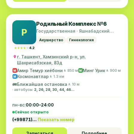
Родильный Комплекс №6
Р
Государственная · Яшнабадский
район
Акушерство
Гинекология
★★★★★
★★★★★
4.2
г. Ташкент, Хамзинский р-н, ул.
Шахрисабзская, 83д
Амир Темур хиёбони
Минг Урик
🚶 850 м
🚶 900 м
M
M
Космонавтлар
🚶 1.3 км
M
🚌
Ближайшая остановка
🚶 10 м
· автобусы:
2, 26, 28, 30, 44, 46…
пн–вс:
00:00–24:00
Сейчас открыто
(+99871)…
Показать номер
Записаться
Подробнее