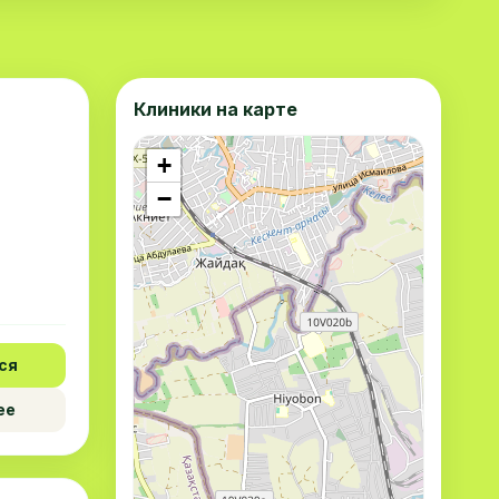
Клиники на карте
+
−
ся
ее