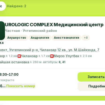
ас
Найдено: 2
UROLOGIC COMPLEX Медицинский центр
Частная · Учтепинский район
Акушерство
Андрология
Анестезиология
+8
4.8
кент, Учтепинский р-н, Чиланзар 12 кв., ул. М.Шайхзода, 7
зор
Чиланзар
Мирзо Улугбек
🚶 1.2 км
🚶 1.7 км
🚶 2.5 км
M
M
айшая остановка
🚶 260 м
· автобусы:
8, 41
8:30–17:00
Записать
 закрыто
8)…
Показать номер
Подробн