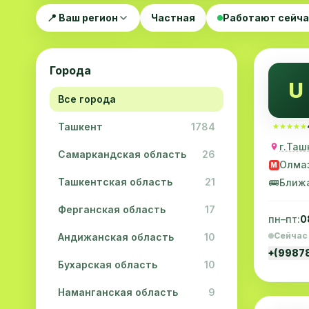
📍 Ваш регион
Частная
Работают сейч
Города
U
Все города
Ташкент
1784
★★★★★
★★★★★
г.Таш
Самаркандская область
26
Олма
M
Ташкентская область
21
🚌
Ближ
Ферганская область
17
пн–пт:
0
Сейчас
Андижанская область
10
+(9987
Бухарская область
10
Наманганская область
9