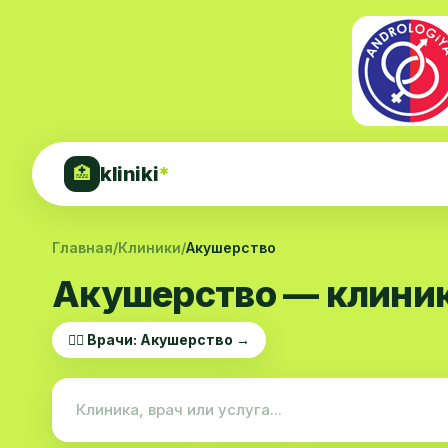
kliniki
*
🏥
Главная
/
Клиники
/
Акушерство
Акушерство — клиник
👨‍⚕️ Врачи: Акушерство →