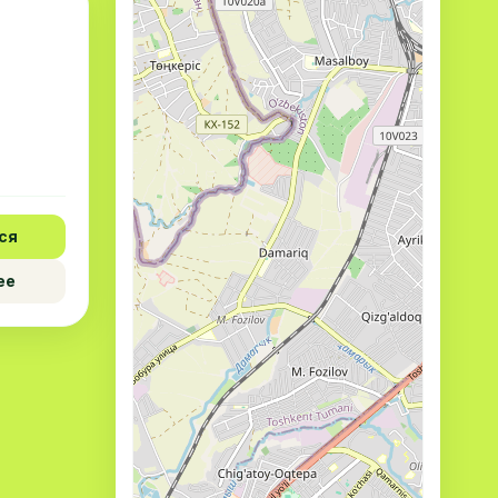
ся
ее