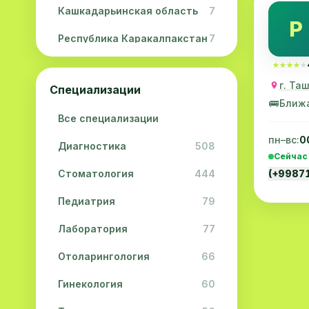
Кашкадарьинская область
7
Р
Республика Каракалпакстан
7
Навоийская область
5
★★★★★
★★★★★
г. Та
Специализации
Джизакская область
3
🚌
Ближ
Все специализации
Сурхандарьинская область
2
пн–вс:
0
Диагностика
508
Сырдарьинская область
2
Сейчас
Стоматология
444
(+9987
Хорезмская область
2
Педиатрия
79
Лаборатория
77
Отоларингология
66
Гинекология
60