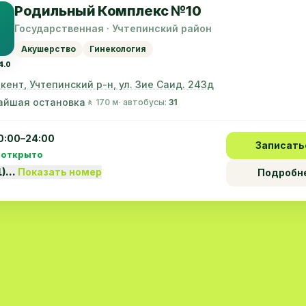
Родильный Комплекс №10
Государственная · Учтепинский район
Акушерство
Гинекология
4.0
шкент, Учтепинский р-н, ул. Зие Саид. 243д
айшая остановка
🚶 170 м
· автобусы:
31
0:00–24:00
Записать
 открыто
1)…
Показать номер
Подробн