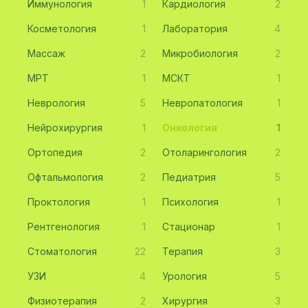
Иммунология
1
Кардиология
2
Косметология
1
Лаборатория
4
Массаж
2
Микробиология
2
МРТ
1
МСКТ
1
Неврология
5
Невропатология
1
Нейрохирургия
1
Онкология
1
Ортопедия
2
Отоларингология
2
Офтальмология
2
Педиатрия
5
Проктология
1
Психология
1
Рентгенология
1
Стационар
1
Стоматология
22
Терапия
3
УЗИ
4
Урология
5
Физиотерапия
2
Хирургия
3