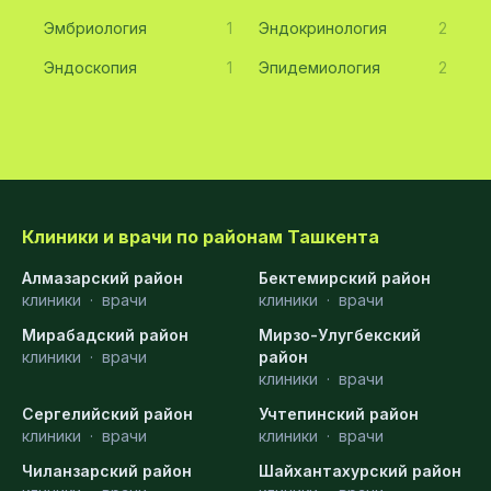
Эмбриология
1
Эндокринология
2
Эндоскопия
1
Эпидемиология
2
Клиники и врачи по районам Ташкента
Алмазарский район
Бектемирский район
клиники
·
врачи
клиники
·
врачи
Мирабадский район
Мирзо-Улугбекский
клиники
·
врачи
район
клиники
·
врачи
Сергелийский район
Учтепинский район
клиники
·
врачи
клиники
·
врачи
Чиланзарский район
Шайхантахурский район