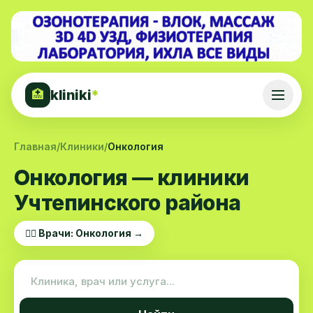
kliniki
*
🏥
Главная
/
Клиники
/
Онкология
Онкология — клиники
Учтепинского района
👨‍⚕️ Врачи: Онкология →