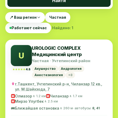
Найти
📍 Ваш регион
Частная
Работают сейчас
Найдено: 1
UROLOGIC COMPLEX
U
Медицинский центр
Частная · Учтепинский район
Акушерство
Андрология
★★★★★
★★★★★
4.8
Анестезиология
+8
г.Ташкент, Учтепинский р-н, Чиланзар 12 кв.,
ул. М.Шайхзода, 7
Олмазор
Чиланзар
🚶 1.2 км
🚶 1.7 км
M
M
Мирзо Улугбек
🚶 2.5 км
M
🚌
Ближайшая остановка
🚶 260 м
· автобусы:
8, 41