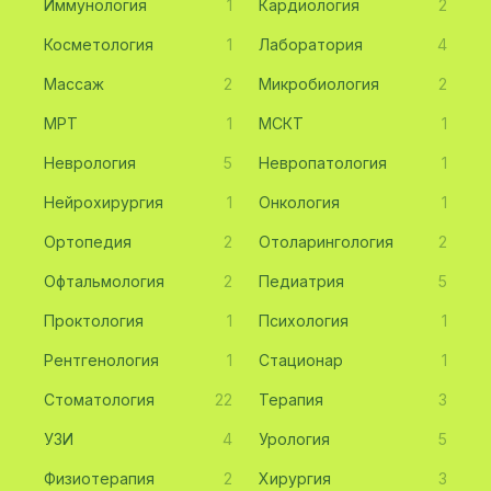
Иммунология
1
Кардиология
2
Косметология
1
Лаборатория
4
Массаж
2
Микробиология
2
МРТ
1
МСКТ
1
Неврология
5
Невропатология
1
Нейрохирургия
1
Онкология
1
Ортопедия
2
Отоларингология
2
Офтальмология
2
Педиатрия
5
Проктология
1
Психология
1
Рентгенология
1
Стационар
1
Стоматология
22
Терапия
3
УЗИ
4
Урология
5
Физиотерапия
2
Хирургия
3