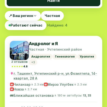
Найти
📍 Ваш регион
Частная
Работают сейчас
Найдено: 4
Андролог и Я
Частная · Учтепинский район
Андрология
Гинекология
Урология
2 отзывов
+3
★★★★★
★★★★★
4.8
г. Ташкент, Учтепинский р-н, ул.Фозилтепа, 14-
квартал, 28 А
Чиланзар
Мирзо Улугбек
🚶 2.3 км
🚶 2.3 км
M
M
Новза
🚶 2.7 км
M
🚌
Ближайшая остановка
🚶 180 м
· автобусы:
13, 33