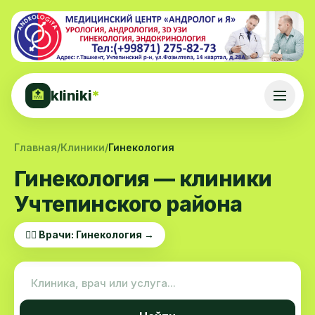
kliniki
*
🏥
Главная
/
Клиники
/
Гинекология
Гинекология — клиники
Учтепинского района
👨‍⚕️ Врачи: Гинекология →