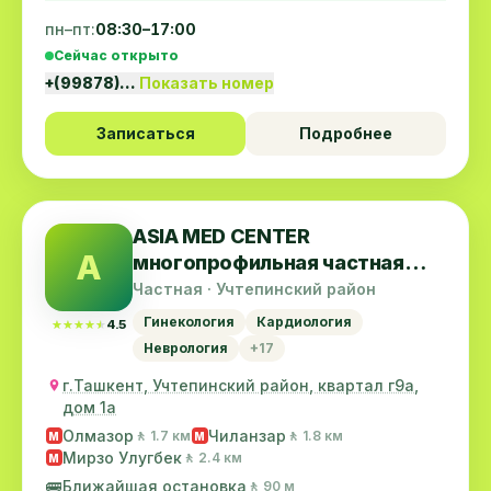
пн–пт:
08:30–17:00
Сейчас открыто
+(99878)…
Показать номер
Записаться
Подробнее
ASIA MED CENTER
A
многопрофильная частная
клиника
Частная · Учтепинский район
Гинекология
Кардиология
★★★★★
★★★★★
4.5
Неврология
+17
г.Ташкент, Учтепинский район, квартал г9а,
дом 1а
Олмазор
Чиланзар
🚶 1.7 км
🚶 1.8 км
M
M
Мирзо Улугбек
🚶 2.4 км
M
🚌
Ближайшая остановка
🚶 90 м