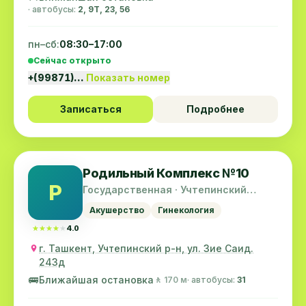
· автобусы:
2, 9Т, 23, 56
пн–сб:
08:30–17:00
Сейчас открыто
+(99871)…
Показать номер
Записаться
Подробнее
Родильный Комплекс №10
Р
Государственная · Учтепинский
район
Акушерство
Гинекология
★★★★★
★★★★★
4.0
г. Ташкент, Учтепинский р-н, ул. Зие Саид.
243д
🚌
Ближайшая остановка
🚶 170 м
· автобусы:
31