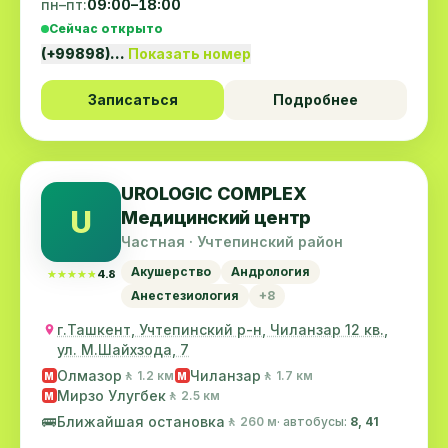
пн–пт:
09:00–18:00
Сейчас открыто
(+99898)…
Показать номер
Записаться
Подробнее
UROLOGIC COMPLEX
U
Медицинский центр
Частная · Учтепинский район
Акушерство
Андрология
★★★★★
★★★★★
4.8
Анестезиология
+8
г.Ташкент, Учтепинский р-н, Чиланзар 12 кв.,
ул. М.Шайхзода, 7
Олмазор
Чиланзар
🚶 1.2 км
🚶 1.7 км
M
M
Мирзо Улугбек
🚶 2.5 км
M
🚌
Ближайшая остановка
🚶 260 м
· автобусы:
8, 41