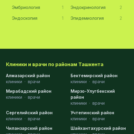
Эмбриология
1
Эндокринология
2
Эндоскопия
1
Эпидемиология
2
Клиники и врачи по районам Ташкента
Алмазарский район
Бектемирский район
клиники
·
врачи
клиники
·
врачи
Мирабадский район
Мирзо-Улугбекский
клиники
·
врачи
район
клиники
·
врачи
Сергелийский район
Учтепинский район
клиники
·
врачи
клиники
·
врачи
Чиланзарский район
Шайхантахурский район