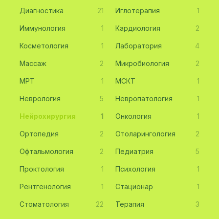
Диагностика
21
Иглотерапия
1
Иммунология
1
Кардиология
2
Косметология
1
Лаборатория
4
Массаж
2
Микробиология
2
МРТ
1
МСКТ
1
Неврология
5
Невропатология
1
Нейрохирургия
1
Онкология
1
Ортопедия
2
Отоларингология
2
Офтальмология
2
Педиатрия
5
Проктология
1
Психология
1
Рентгенология
1
Стационар
1
Стоматология
22
Терапия
3