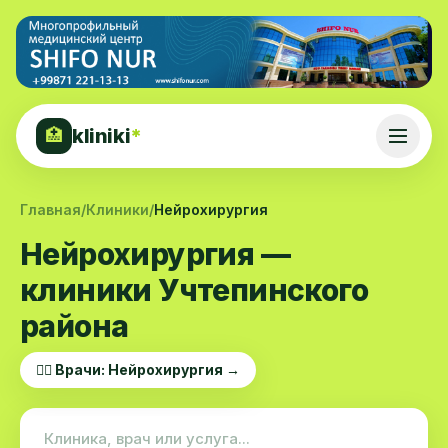
kliniki
*
🏥
Главная
/
Клиники
/
Нейрохирургия
Нейрохирургия —
клиники Учтепинского
района
👨‍⚕️ Врачи: Нейрохирургия →