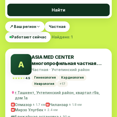
Найти
📍 Ваш регион
Частная
Работают сейчас
Найдено: 1
ASIA MED CENTER
A
многопрофильная частная
клиника
Частная · Учтепинский район
Гинекология
Кардиология
★★★★★
★★★★★
4.5
Неврология
+17
г.Ташкент, Учтепинский район, квартал г9а,
дом 1а
Олмазор
Чиланзар
🚶 1.7 км
🚶 1.8 км
M
M
Мирзо Улугбек
🚶 2.4 км
M
🚌
Ближайшая остановка
🚶 90 м