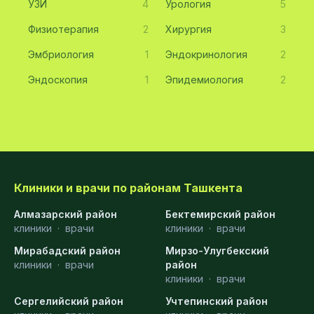
УЗИ
4
Урология
5
Физиотерапия
2
Хирургия
3
Эмбриология
1
Эндокринология
2
Эндоскопия
1
Эпидемиология
2
Клиники и врачи по районам Ташкента
Алмазарский район
Бектемирский район
клиники
·
врачи
клиники
·
врачи
Мирабадский район
Мирзо-Улугбекский
клиники
·
врачи
район
клиники
·
врачи
Сергелийский район
Учтепинский район