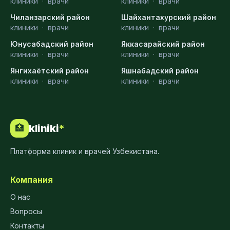
клиники
·
врачи
клиники
·
врачи
Чиланзарский район
Шайхантахурский район
клиники
·
врачи
клиники
·
врачи
Юнусабадский район
Яккасарайский район
клиники
·
врачи
клиники
·
врачи
Янгихаётский район
Яшнабадский район
клиники
·
врачи
клиники
·
врачи
kliniki
*
🏥
Платформа клиник и врачей Узбекистана.
Компания
О нас
Вопросы
Контакты