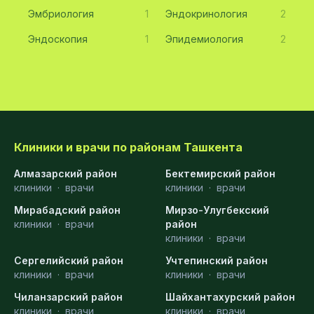
Эмбриология
1
Эндокринология
2
Эндоскопия
1
Эпидемиология
2
Клиники и врачи по районам Ташкента
Алмазарский район
Бектемирский район
клиники
·
врачи
клиники
·
врачи
Мирабадский район
Мирзо-Улугбекский
клиники
·
врачи
район
клиники
·
врачи
Сергелийский район
Учтепинский район
клиники
·
врачи
клиники
·
врачи
Чиланзарский район
Шайхантахурский район
клиники
·
врачи
клиники
·
врачи