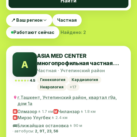
Найти
📍 Ваш регион
Частная
Работают сейчас
Найдено: 2
ASIA MED CENTER
A
многопрофильная частная
клиника
Частная · Учтепинский район
Гинекология
Кардиология
★★★★★
★★★★★
4.5
Неврология
+17
г.Ташкент, Учтепинский район, квартал г9а,
дом 1а
Олмазор
Чиланзар
🚶 1.7 км
🚶 1.8 км
M
M
Мирзо Улугбек
🚶 2.4 км
M
🚌
Ближайшая остановка
🚶 90 м
· автобусы:
2, 9Т, 23, 56