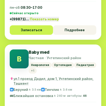
пн–сб:
08:30–17:00
Сейчас открыто
+(99871)…
Показать номер
Записаться
Подробнее
Baby med
B
Частная · Учтепинский район
Неврология
Ортопедия
Педиатрия
+1
ул.1 проезд Дадил, дом 1, Учтепинский район,
Ташкент
Беруний
Тинчлик
🚶 3.5 км
🚶 3.6 км
M
M
🚌
Ближайшая остановка
🚶 240 м
· автобусы:
46