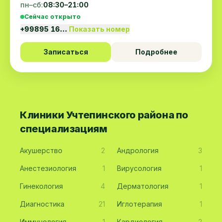
пн–сб:
08:30–21:00
Сейчас открыто
+99895 16…
Показать номер
Записаться
Подробнее
Клиники Учтепинского района по
специализациям
Акушерство
2
Андрология
3
Анестезиология
1
Вирусология
1
Гинекология
4
Дерматология
1
Диагностика
21
Иглотерапия
1
Иммунология
1
Кардиология
2