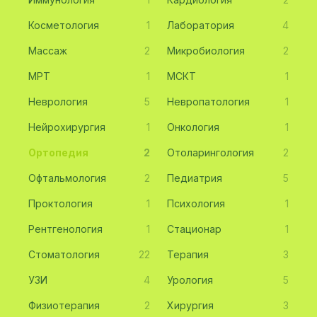
Косметология
1
Лаборатория
4
Массаж
2
Микробиология
2
МРТ
1
МСКТ
1
Неврология
5
Невропатология
1
Нейрохирургия
1
Онкология
1
Ортопедия
2
Отоларингология
2
Офтальмология
2
Педиатрия
5
Проктология
1
Психология
1
Рентгенология
1
Стационар
1
Стоматология
22
Терапия
3
УЗИ
4
Урология
5
Физиотерапия
2
Хирургия
3