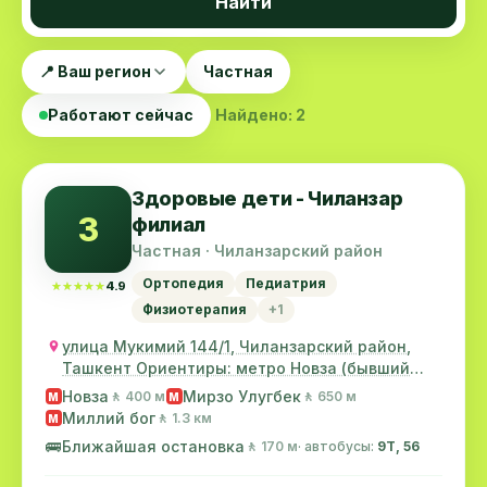
Найти
📍 Ваш регион
Частная
Работают сейчас
Найдено: 2
Здоровые дети - Чиланзар
З
филиал
Частная · Чиланзарский район
Ортопедия
Педиатрия
★★★★★
★★★★★
4.9
Физиотерапия
+1
улица Мукимий 144/1, Чиланзарский район,
Ташкент Ориентиры: метро Новза (бывший
метро Хамз...
Новза
Мирзо Улугбек
🚶 400 м
🚶 650 м
M
M
Миллий бог
🚶 1.3 км
M
🚌
Ближайшая остановка
🚶 170 м
· автобусы:
9Т, 56