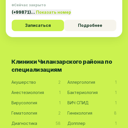
Сейчас закрыто
(+99871)…
Показать номер
Записаться
Подробнее
Клиники Чиланзарского района по
специализациям
Акушерство
2
Аллергология
1
Анестезиология
1
Бактериология
1
Вирусология
1
ВИЧ СПИД
1
Гематология
2
Гинекология
8
Диагностика
58
Допплер
1