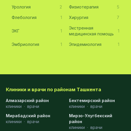
Урология
2
Физиотерапия
5
Флебология
1
Хирургия
7
Экстренная
ЭКГ
1
1
медицинская помощь
Эмбриология
1
Эпидемиология
1
Клиники и врачи по районам Ташкента
Алмазарский район
Бектемирский район
клиники
·
врачи
клиники
·
врачи
Мирабадский район
Мирзо-Улугбекский
клиники
·
врачи
район
клиники
·
врачи