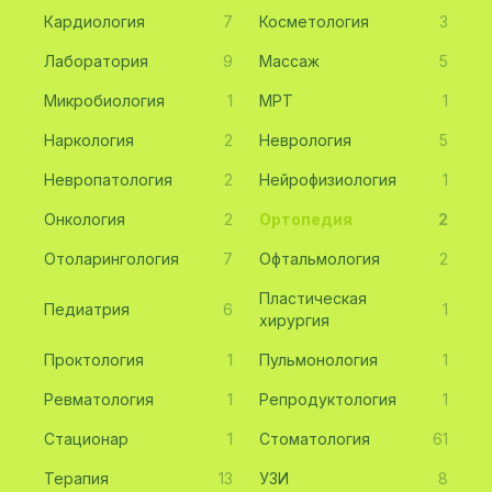
Кардиология
7
Косметология
3
Лаборатория
9
Массаж
5
Микробиология
1
МРТ
1
Наркология
2
Неврология
5
Невропатология
2
Нейрофизиология
1
Онкология
2
Ортопедия
2
Отоларингология
7
Офтальмология
2
Пластическая
Педиатрия
6
1
хирургия
Проктология
1
Пульмонология
1
Ревматология
1
Репродуктология
1
Стационар
1
Стоматология
61
Терапия
13
УЗИ
8