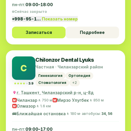
пн–пт:
09:00–18:00
Сейчас закрыто
+998-95-1…
Показать номер
Записаться
Подробнее
Chilonzor Dental Lyuks
C
Частная · Чиланзарский район
Гинекология
Ортопедия
Стоматология
+2
★★★★★
★★★★★
3.9
г. Ташкент, Чиланзарский р-н, ц-8д
Чиланзар
Мирзо Улугбек
🚶 750 м
🚶 850 м
M
M
Олмазор
🚶 1.6 км
M
🚌
Ближайшая остановка
🚶 180 м
· автобусы:
34, 56
пн–пт:
09:00–17:00