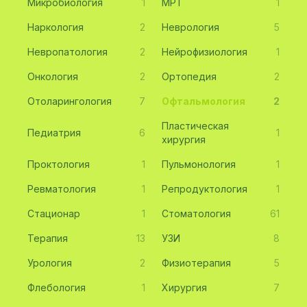
Микробиология
1
МРТ
1
Наркология
2
Неврология
5
Невропатология
2
Нейрофизиология
1
Онкология
2
Ортопедия
2
Отоларингология
7
Офтальмология
2
Пластическая
Педиатрия
6
1
хирургия
Проктология
1
Пульмонология
1
Ревматология
1
Репродуктология
1
Стационар
1
Стоматология
61
Терапия
13
УЗИ
8
Урология
2
Физиотерапия
5
Флебология
1
Хирургия
7