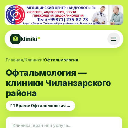
kliniki
*
🏥
Главная
/
Клиники
/
Офтальмология
Офтальмология —
клиники Чиланзарского
района
👨‍⚕️ Врачи: Офтальмология →