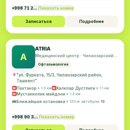
+998 71 2…
Показать номер
Записаться
Подробнее
ATRIA
A
Медицинский центр · Чиланзарский
район
Офтальмология
"ул. Фурката, 15/3, Чиланзарский район,
Ташкент"
Пахтакор
Халклар Дустлиги
🚶 1.0 км
🚶 1.1 км
M
M
Мустакиллик майдони
🚶 1.2 км
M
🚌
Ближайшая остановка
🚶 120 м
· автобусы:
13
+998 90 3…
Показать номер