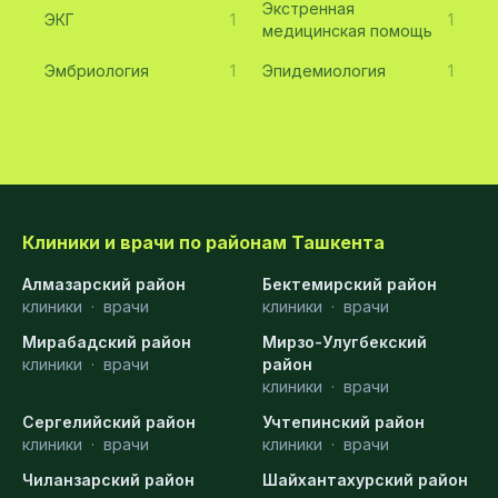
Экстренная
ЭКГ
1
1
медицинская помощь
Эмбриология
1
Эпидемиология
1
Клиники и врачи по районам Ташкента
Алмазарский район
Бектемирский район
клиники
·
врачи
клиники
·
врачи
Мирабадский район
Мирзо-Улугбекский
клиники
·
врачи
район
клиники
·
врачи
Сергелийский район
Учтепинский район
клиники
·
врачи
клиники
·
врачи
Чиланзарский район
Шайхантахурский район