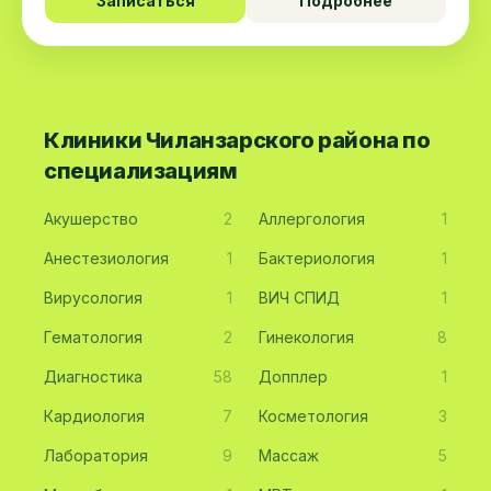
Записаться
Подробнее
Клиники Чиланзарского района по
специализациям
Акушерство
2
Аллергология
1
Анестезиология
1
Бактериология
1
Вирусология
1
ВИЧ СПИД
1
Гематология
2
Гинекология
8
Диагностика
58
Допплер
1
Кардиология
7
Косметология
3
Лаборатория
9
Массаж
5