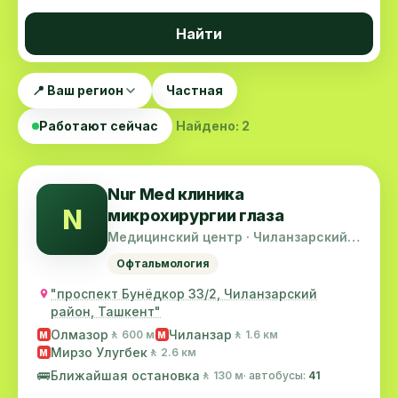
Найти
📍 Ваш регион
Частная
Работают сейчас
Найдено: 2
Nur Med клиника
N
микрохирургии глаза
Медицинский центр · Чиланзарский
район
Офтальмология
"проспект Бунёдкор 33/2, Чиланзарский
район, Ташкент"
Олмазор
Чиланзар
🚶 600 м
🚶 1.6 км
M
M
Мирзо Улугбек
🚶 2.6 км
M
🚌
Ближайшая остановка
🚶 130 м
· автобусы:
41