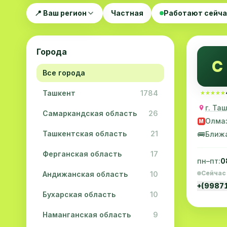
📍 Ваш регион
Частная
Работают сейч
Города
C
Все города
Ташкент
1784
★★★★★
★★★★★
г. Та
Самаркандская область
26
Олма
M
Ташкентская область
21
🚌
Ближ
Ферганская область
17
пн–пт:
0
Сейчас
Андижанская область
10
+(9987
Бухарская область
10
Наманганская область
9