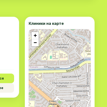
Клиники на карте
+
−
ся
ее