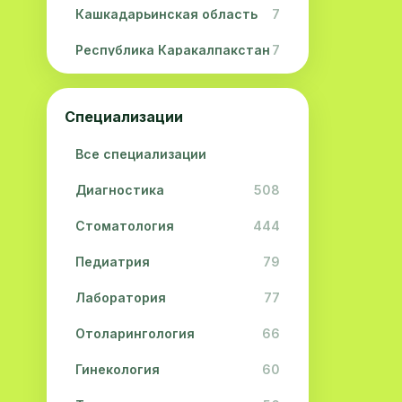
Кашкадарьинская область
7
Республика Каракалпакстан
7
Навоийская область
5
Специализации
Джизакская область
3
Все специализации
Сурхандарьинская область
2
Диагностика
508
Сырдарьинская область
2
Стоматология
444
Хорезмская область
2
Педиатрия
79
Лаборатория
77
Отоларингология
66
Гинекология
60