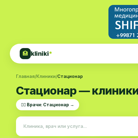
kliniki
*
🏥
Главная
/
Клиники
/
Стационар
Стационар — клиники
👨‍⚕️ Врачи: Стационар →