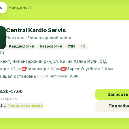
ас
Найдено: 1
Central Kardio Servis
Частная · Чиланзарский район
Кардиология
Неврология
УЗИ
+2
4.9
шкент, Чиланзарский р-н, ул. Кичик Халка Йули, 51д
зор
Чиланзар
Мирзо Улугбек
🚶 1.7 км
🚶 2.1 км
🚶 2.8 км
M
M
айшая остановка
🚶 50 м
· автобусы:
8, 48
8:30–17:00
Записать
 закрыто
1)…
Показать номер
Подробн