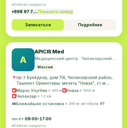
Сейчас закрыто
+998 97 7…
Показать номер
Записаться
Подробнее
APICIS Med
A
Медицинский центр · Чиланзарский
район
Массаж
пр-т Бунёдкор, дом 11А, Чиланзарский район,
Ташкент Ориентиры: мечеть "Новза", ст.м.
"Новз...
Мирзо Улугбек
Новза
🚶 450 м
🚶 1000 м
M
M
Чиланзар
🚶 1.2 км
M
🚌
Ближайшая остановка
🚶 390 м
· автобусы:
9Т
пн–пт:
08:00–17:00
Сейчас закрыто