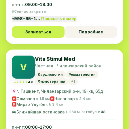
пн–пт:
09:00–18:00
Сейчас закрыто
+998-95-1…
Показать номер
Записаться
Подробнее
Vita Stimul Med
V
Частная · Чиланзарский район
Кардиология
Ревматология
Физиотерапия
+1
★★★★★
★★★★★
4.6
г. Ташкент, Чиланзарский р-н, 19-кв, 65д
Олмазор
Чиланзар
🚶 1.5 км
🚶 2.4 км
M
M
Мирзо Улугбек
🚶 3.4 км
M
🚌
Ближайшая остановка
🚶 260 м
· автобусы:
48
пн–пт:
08:00–17:00