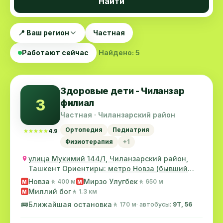
Найти
📍 Ваш регион
Частная
Работают сейчас
Найдено: 5
Здоровые дети - Чиланзар
З
филиал
Частная · Чиланзарский район
Ортопедия
Педиатрия
★★★★★
★★★★★
4.9
Физиотерапия
+1
улица Мукимий 144/1, Чиланзарский район,
Ташкент Ориентиры: метро Новза (бывший
метро Хамз...
Новза
Мирзо Улугбек
🚶 400 м
🚶 650 м
M
M
Миллий бог
🚶 1.3 км
M
🚌
Ближайшая остановка
🚶 170 м
· автобусы:
9Т, 56