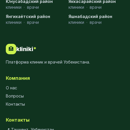
Юнусабадский район
Яккасарайский район
клиники
·
врачи
клиники
·
врачи
Янгихаётский район
Яшнабадский район
клиники
·
врачи
клиники
·
врачи
kliniki
*
🏥
Платформа клиник и врачей Узбекистана.
Компания
О нас
Вопросы
Контакты
Контакты
📍 Ташкент, Узбекистан