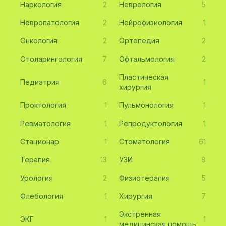
Наркология
2
Неврология
5
Невропатология
2
Нейрофизиология
1
Онкология
2
Ортопедия
2
Отоларингология
7
Офтальмология
2
Пластическая
Педиатрия
6
1
хирургия
Проктология
1
Пульмонология
1
Ревматология
1
Репродуктология
1
Стационар
1
Стоматология
61
Терапия
13
УЗИ
8
Урология
2
Физиотерапия
5
Флебология
1
Хирургия
7
Экстренная
ЭКГ
1
1
медицинская помощь