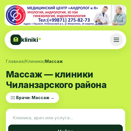
kliniki
*
🏥
Главная
/
Клиники
/
Массаж
Массаж — клиники
Чиланзарского района
👨‍⚕️ Врачи: Массаж →