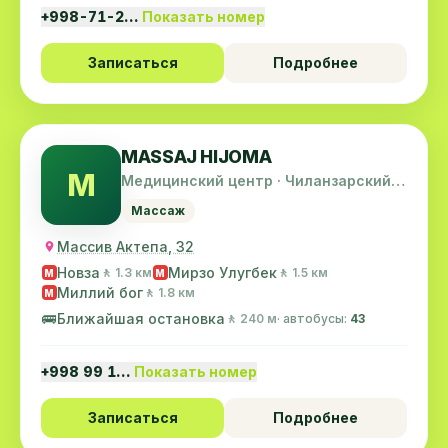
+998-71-2…
Показать номер
Записаться
Подробнее
MASSAJ HIJOMA
M
Медицинский центр · Чиланзарский
район
Массаж
Массив Актепа, 32
Новза
Мирзо Улугбек
🚶 1.3 км
🚶 1.5 км
M
M
Миллий бог
🚶 1.8 км
M
🚌
Ближайшая остановка
🚶 240 м
· автобусы:
43
+998 99 1…
Показать номер
Записаться
Подробнее