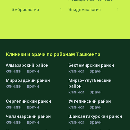
Эмбриология
1
Эпидемиология
1
Клиники и врачи по районам Ташкента
Алмазарский район
Бектемирский район
клиники
·
врачи
клиники
·
врачи
Мирабадский район
Мирзо-Улугбекский
клиники
·
врачи
район
клиники
·
врачи
Сергелийский район
Учтепинский район
клиники
·
врачи
клиники
·
врачи
Чиланзарский район
Шайхантахурский район
клиники
·
врачи
клиники
·
врачи