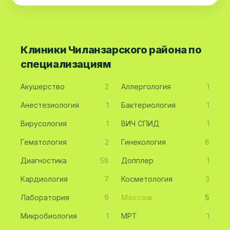
Клиники Чиланзарского района по
специализациям
Акушерство
2
Аллергология
1
Анестезиология
1
Бактериология
1
Вирусология
1
ВИЧ СПИД
1
Гематология
2
Гинекология
8
Диагностика
58
Допплер
1
Кардиология
7
Косметология
3
Лаборатория
9
Массаж
5
Микробиология
1
МРТ
1