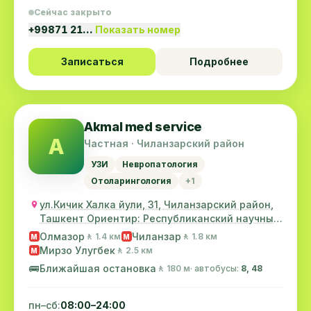
Сейчас закрыто
+99871 21…
Показать номер
Записаться
Подробнее
Akmal med service
A
Частная · Чиланзарский район
УЗИ
Невропатология
Отоларингология
+1
ул.Кичик Халка йули, 31, Чиланзарский район,
Ташкент Ориентир: Республиканский научный
цен...
Олмазор
Чиланзар
🚶 1.4 км
🚶 1.8 км
M
M
Мирзо Улугбек
🚶 2.5 км
M
🚌
Ближайшая остановка
🚶 180 м
· автобусы:
8, 48
пн–сб:
08:00–24:00