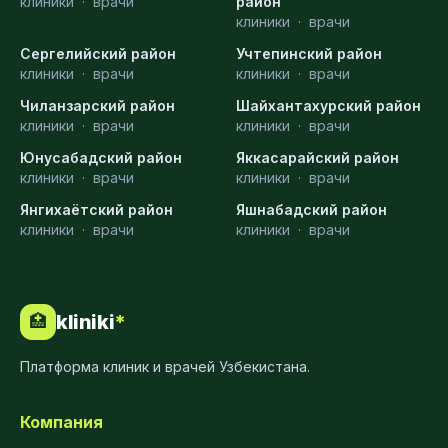
клиники
·
врачи
район
клиники
·
врачи
Сергелийский район
Учтепинский район
клиники
·
врачи
клиники
·
врачи
Чиланзарский район
Шайхантахурский район
клиники
·
врачи
клиники
·
врачи
Юнусабадский район
Яккасарайский район
клиники
·
врачи
клиники
·
врачи
Янгихаётский район
Яшнабадский район
клиники
·
врачи
клиники
·
врачи
kliniki
*
🏥
Платформа клиник и врачей Узбекистана.
Компания