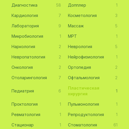
Диагностика
58
Допплер
1
Кардиология
7
Косметология
3
Лаборатория
9
Массаж
5
Микробиология
1
МРТ
1
Наркология
2
Неврология
5
Невропатология
2
Нейрофизиология
1
Онкология
2
Ортопедия
2
Отоларингология
7
Офтальмология
2
Пластическая
Педиатрия
6
1
хирургия
Проктология
1
Пульмонология
1
Ревматология
1
Репродуктология
1
Стационар
1
Стоматология
61