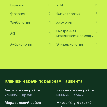
Терапия
13
УЗИ
8
Урология
2
Физиотерапия
5
Флебология
1
Хирургия
7
Экстренная
ЭКГ
1
1
медицинская помощь
Эмбриология
1
Эпидемиология
1
Клиники и врачи по районам Ташкента
Алмазарский район
Бектемирский район
клиники
·
врачи
клиники
·
врачи
Мирабадский район
Мирзо-Улугбекский