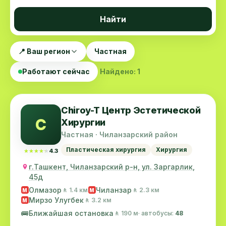
Найти
📍 Ваш регион
Частная
Работают сейчас
Найдено: 1
Chiroy-T Центр Эстетической
C
Хирургии
Частная · Чиланзарский район
Пластическая хирургия
Хирургия
★★★★★
★★★★★
4.3
г.Ташкент, Чиланзарский р-н, ул. Заргарлик,
45д
Олмазор
Чиланзар
🚶 1.4 км
🚶 2.3 км
M
M
Мирзо Улугбек
🚶 3.2 км
M
🚌
Ближайшая остановка
🚶 190 м
· автобусы:
48