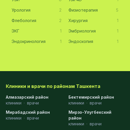
Урология
2
Физиотерапия
5
Флебология
2
Хирургия
1
ЭКГ
1
Эмбриология
1
Эндокринология
1
Эндоскопия
1
Клиники и врачи по районам Ташкента
Алмазарский район
Бектемирский район
клиники
·
врачи
клиники
·
врачи
Мирабадский район
Мирзо-Улугбекский
клиники
·
врачи
район
клиники
·
врачи