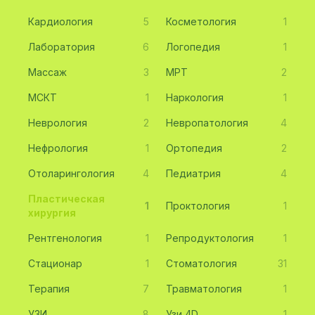
Кардиология
5
Косметология
1
Лаборатория
6
Логопедия
1
Массаж
3
МРТ
2
МСКТ
1
Наркология
1
Неврология
2
Невропатология
4
Нефрология
1
Ортопедия
2
Отоларингология
4
Педиатрия
4
Пластическая
1
Проктология
1
хирургия
Рентгенология
1
Репродуктология
1
Стационар
1
Стоматология
31
Терапия
7
Травматология
1
УЗИ
8
Узи 4D
1