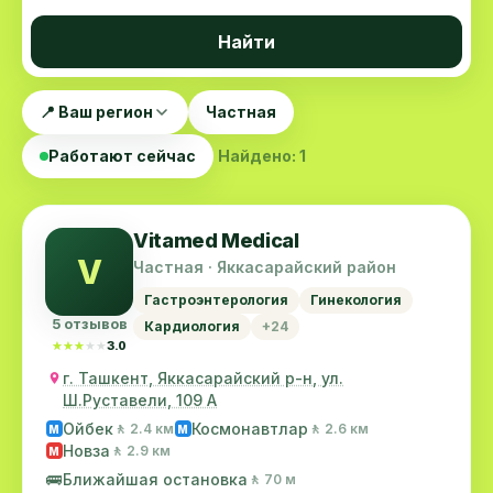
Найти
📍 Ваш регион
Частная
Работают сейчас
Найдено: 1
Vitamed Medical
V
Частная · Яккасарайский район
Гастроэнтерология
Гинекология
5 отзывов
Кардиология
+24
★★★★★
★★★★★
3.0
г. Ташкент, Яккасарайский р-н, ул.
Ш.Руставели, 109 А
Ойбек
Космонавтлар
🚶 2.4 км
🚶 2.6 км
M
M
Новза
🚶 2.9 км
M
🚌
Ближайшая остановка
🚶 70 м