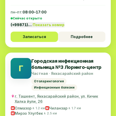
пн–пт:
08:00–17:00
Сейчас открыто
(+99871)…
Показать номер
Записаться
Подробнее
Городская инфекционная
Г
больница №3 Лоринго-центр
Частная · Яккасарайский район
Отоларингология
Инфекционные болезни
г. Ташкент, Яккасарайский район, ул. Кичик
Халка йули, 26
Олмазор
Чиланзар
🚶 1.2 км
🚶 1.7 км
M
M
Мирзо Улугбек
🚶 2.5 км
M