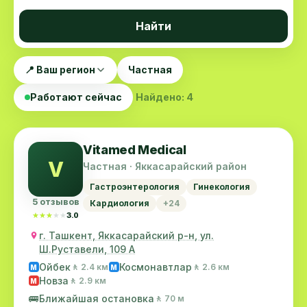
Найти
📍 Ваш регион
Частная
Работают сейчас
Найдено: 4
Vitamed Medical
V
Частная · Яккасарайский район
Гастроэнтерология
Гинекология
5 отзывов
Кардиология
+24
★★★★★
★★★★★
3.0
г. Ташкент, Яккасарайский р-н, ул.
Ш.Руставели, 109 А
Ойбек
Космонавтлар
🚶 2.4 км
🚶 2.6 км
M
M
Новза
🚶 2.9 км
M
🚌
Ближайшая остановка
🚶 70 м