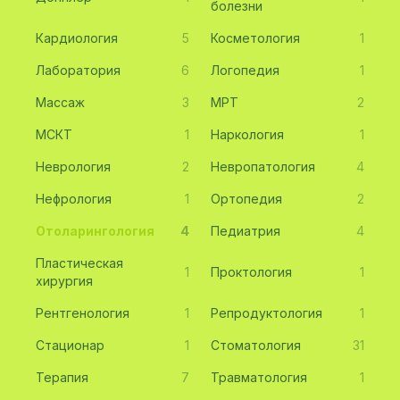
болезни
Кардиология
5
Косметология
1
Лаборатория
6
Логопедия
1
Массаж
3
МРТ
2
МСКТ
1
Наркология
1
Неврология
2
Невропатология
4
Нефрология
1
Ортопедия
2
Отоларингология
4
Педиатрия
4
Пластическая
1
Проктология
1
хирургия
Рентгенология
1
Репродуктология
1
Стационар
1
Стоматология
31
Терапия
7
Травматология
1