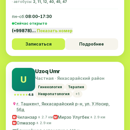
· автобусы:
2, 11, 12, 40, 45, 47
пн–сб:
08:00–17:30
Сейчас открыто
(+99878)…
Показать номер
Записаться
Подробнее
Uzoq Umr
U
Частная · Яккасарайский район
Гинекология
Терапия
Невропатология
+1
★★★★★
★★★★★
4.8
г. Ташкент, Яккасарайский р-н, ул. У.Носир,
56д
Чиланзар
Мирзо Улугбек
🚶 2.7 км
🚶 2.9 км
M
M
Олмазор
🚶 2.9 км
M