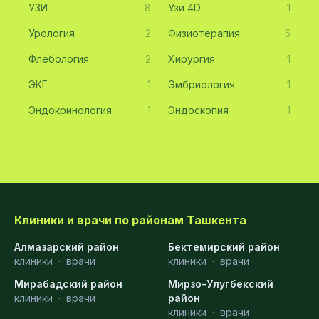
УЗИ
8
Узи 4D
1
Урология
2
Физиотерапия
5
Флебология
2
Хирургия
1
ЭКГ
1
Эмбриология
1
Эндокринология
1
Эндоскопия
1
Клиники и врачи по районам Ташкента
Алмазарский район
Бектемирский район
клиники
·
врачи
клиники
·
врачи
Мирабадский район
Мирзо-Улугбекский
клиники
·
врачи
район
клиники
·
врачи