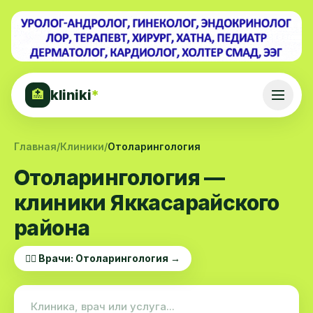
kliniki
*
🏥
Главная
/
Клиники
/
Отоларингология
Отоларингология —
клиники Яккасарайского
района
👨‍⚕️ Врачи: Отоларингология →