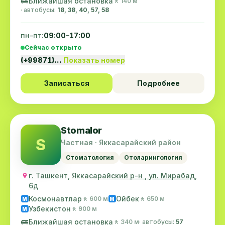
🚌
Ближайшая остановка
🚶 140 м
· автобусы:
18, 38, 40, 57, 58
пн–пт:
09:00–17:00
Сейчас открыто
(+99871)…
Показать номер
Записаться
Подробнее
Stomalor
S
Частная · Яккасарайский район
Стоматология
Отоларингология
г. Ташкент, Яккасарайский р-н , ул. Мирабад,
6д
Космонавтлар
Ойбек
🚶 600 м
🚶 650 м
M
M
Узбекистон
🚶 900 м
M
🚌
Ближайшая остановка
🚶 340 м
· автобусы:
57