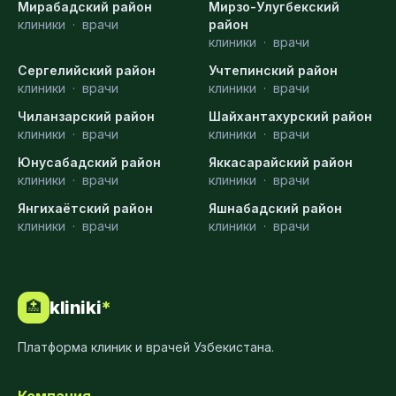
Мирабадский район
Мирзо-Улугбекский
клиники
·
врачи
район
клиники
·
врачи
Сергелийский район
Учтепинский район
клиники
·
врачи
клиники
·
врачи
Чиланзарский район
Шайхантахурский район
клиники
·
врачи
клиники
·
врачи
Юнусабадский район
Яккасарайский район
клиники
·
врачи
клиники
·
врачи
Янгихаётский район
Яшнабадский район
клиники
·
врачи
клиники
·
врачи
kliniki
*
🏥
Платформа клиник и врачей Узбекистана.
Компания