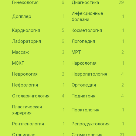
Гинекология
6
Диагностика
29
Инфекционные
Допплер
1
1
болезни
Кардиология
5
Косметология
1
Лаборатория
6
Логопедия
1
Массаж
3
МРТ
2
МСКТ
1
Наркология
1
Неврология
2
Невропатология
4
Нефрология
1
Ортопедия
2
Отоларингология
4
Педиатрия
4
Пластическая
1
Проктология
1
хирургия
Рентгенология
1
Репродуктология
1
Стационар
1
Стоматология
31