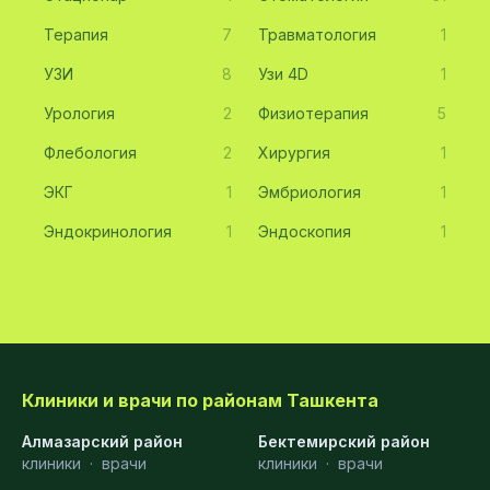
Терапия
7
Травматология
1
УЗИ
8
Узи 4D
1
Урология
2
Физиотерапия
5
Флебология
2
Хирургия
1
ЭКГ
1
Эмбриология
1
Эндокринология
1
Эндоскопия
1
Клиники и врачи по районам Ташкента
Алмазарский район
Бектемирский район
клиники
·
врачи
клиники
·
врачи