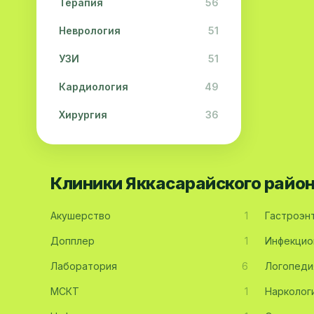
Терапия
56
Неврология
51
УЗИ
51
Кардиология
49
Хирургия
36
Физиотерапия
31
Косметология
28
Клиники Яккасарайского райо
Урология
28
Акушерство
1
Гастроэн
Офтальмология
26
Допплер
1
Инфекцио
Дерматология
23
Лаборатория
6
Логопеди
Эндокринология
21
МСКТ
1
Нарколог
Невропатология
21