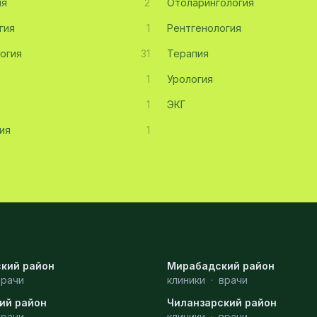
ия
2
Отоларингология
гия
1
Рентгенология
огия
31
Терапия
1
Урология
1
ЭКГ
ия
1
кий район
Мирабадский район
врачи
клиники
·
врачи
ий район
Чиланзарский район
врачи
клиники
·
врачи