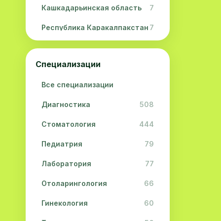
Кашкадарьинская область
7
Республика Каракалпакстан
7
Навоийская область
5
Специализации
Джизакская область
3
Все специализации
Сурхандарьинская область
2
Диагностика
508
Сырдарьинская область
2
Стоматология
444
Хорезмская область
2
Педиатрия
79
Лаборатория
77
Отоларингология
66
Гинекология
60