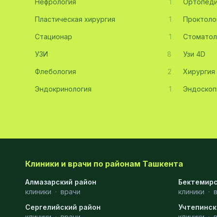
Нефрология
1
Ортопед
Эмбриология
20
Пластическая хирургия
1
Проктоло
Стационар
Акушерство
19
1
Стоматол
УЗИ
8
Узи 4D
Ортопедия
19
Флебология
2
Хирургия
Массаж
18
Эндокринология
1
Эндоскоп
Репродуктология
16
ЭКГ
16
Гастроэнтерология
13
Андрология
12
Клиники и врачи по районам Ташкента
Стационар
11
Алмазарский район
Бектемирс
клиники
Аллергология
·
врачи
10
клиники
·
Сергелийский район
Учтепинск
Психология
9
клиники
·
врачи
клиники
·