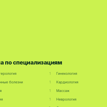
на по специализациям
терология
1
Гинекология
нные болезни
1
Кардиология
я
1
Массаж
ия
1
Неврология