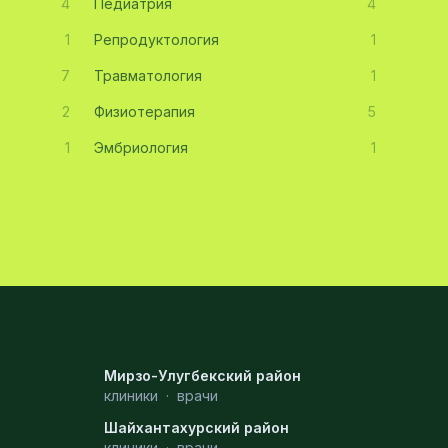
4
Педиатрия
4
1
Репродуктология
1
7
Травматология
1
2
Физиотерапия
5
1
Эмбриология
1
Мирзо-Улугбекский район
клиники
·
врачи
Шайхантахурский район
клиники
·
врачи