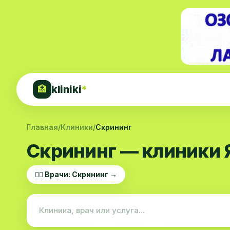
kliniki
*
🏥
Главная
/
Клиники
/
Скрининг
Скрининг — клиники 
👨‍⚕️ Врачи: Скрининг →