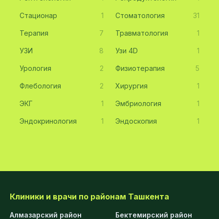
Стационар
1
Стоматология
31
Терапия
7
Травматология
1
УЗИ
8
Узи 4D
1
Урология
2
Физиотерапия
5
Флебология
2
Хирургия
1
ЭКГ
1
Эмбриология
1
Эндокринология
1
Эндоскопия
1
Клиники и врачи по районам Ташкента
Алмазарский район
Бектемирский район