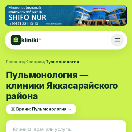
kliniki
*
🏥
Главная
/
Клиники
/
Пульмонология
Пульмонология —
клиники Яккасарайского
района
👨‍⚕️ Врачи: Пульмонология →