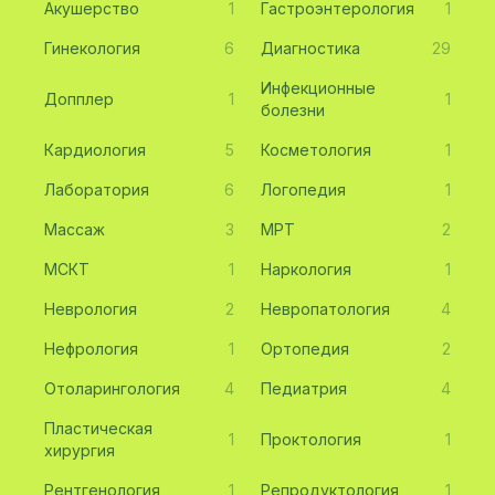
Акушерство
1
Гастроэнтерология
1
Гинекология
6
Диагностика
29
Инфекционные
Допплер
1
1
болезни
Кардиология
5
Косметология
1
Лаборатория
6
Логопедия
1
Массаж
3
МРТ
2
МСКТ
1
Наркология
1
Неврология
2
Невропатология
4
Нефрология
1
Ортопедия
2
Отоларингология
4
Педиатрия
4
Пластическая
1
Проктология
1
хирургия
Рентгенология
1
Репродуктология
1