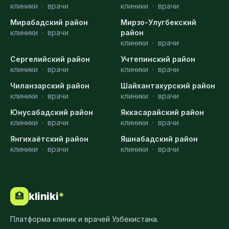
клиники
·
врачи
клиники
·
врачи
Мирабадский район
Мирзо-Улугбекский
клиники
·
врачи
район
клиники
·
врачи
Сергелийский район
Учтепинский район
клиники
·
врачи
клиники
·
врачи
Чиланзарский район
Шайхантахурский район
клиники
·
врачи
клиники
·
врачи
Юнусабадский район
Яккасарайский район
клиники
·
врачи
клиники
·
врачи
Янгихаётский район
Яшнабадский район
клиники
·
врачи
клиники
·
врачи
kliniki
*
🏥
Платформа клиник и врачей Узбекистана.