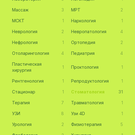
Массаж
3
МРТ
2
МСКТ
1
Наркология
1
Неврология
2
Невропатология
4
Нефрология
1
Ортопедия
2
Отоларингология
4
Педиатрия
4
Пластическая
1
Проктология
1
хирургия
Рентгенология
1
Репродуктология
1
Стационар
1
Стоматология
31
Терапия
7
Травматология
1
УЗИ
8
Узи 4D
1
Урология
2
Физиотерапия
5