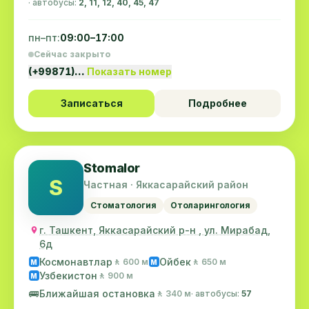
· автобусы:
2, 11, 12, 40, 45, 47
пн–пт:
09:00–17:00
Сейчас закрыто
(+99871)…
Показать номер
Записаться
Подробнее
Stomalor
S
Частная · Яккасарайский район
Стоматология
Отоларингология
г. Ташкент, Яккасарайский р-н , ул. Мирабад,
6д
Космонавтлар
Ойбек
🚶 600 м
🚶 650 м
M
M
Узбекистон
🚶 900 м
M
🚌
Ближайшая остановка
🚶 340 м
· автобусы:
57