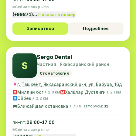
Сейчас закрыто
(+99871)…
Показать номер
Записаться
Подробнее
Sergo Dental
S
Частная · Яккасарайский район
Стоматология
г. Ташкент, Яккасарайский р-н, ул. Бабура, 16д
Миллий бог
Халклар Дустлиги
🚶 2.0 км
🚶 2.1 км
M
M
Ойбек
🚶 2.2 км
M
🚌
Ближайшая остановка
🚶 70 м
· автобусы:
32
пн–пт:
09:00–17:00
Сейчас закрыто