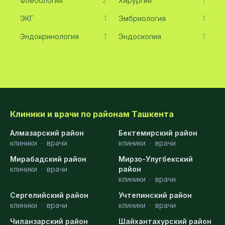
Флебология
2
Хирургия
1
ЭКГ
1
Эмбриология
1
Эндокринология
1
Эндоскопия
1
Клиники и врачи по районам Ташкента
Алмазарский район
Бектемирский район
клиники
·
врачи
клиники
·
врачи
Мирабадский район
Мирзо-Улугбекский
клиники
·
врачи
район
клиники
·
врачи
Сергелийский район
Учтепинский район
клиники
·
врачи
клиники
·
врачи
Чиланзарский район
Шайхантахурский район