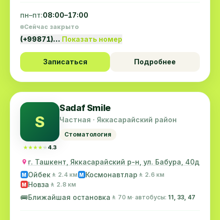
пн–пт:
08:00–17:00
Сейчас закрыто
(+99871)…
Показать номер
Записаться
Подробнее
Sadaf Smile
S
Частная · Яккасарайский район
Стоматология
★★★★★
★★★★★
4.3
г. Ташкент, Яккасарайский р-н, ул. Бабура, 40д
Ойбек
Космонавтлар
🚶 2.4 км
🚶 2.6 км
M
M
Новза
🚶 2.8 км
M
🚌
Ближайшая остановка
🚶 70 м
· автобусы:
11, 33, 47