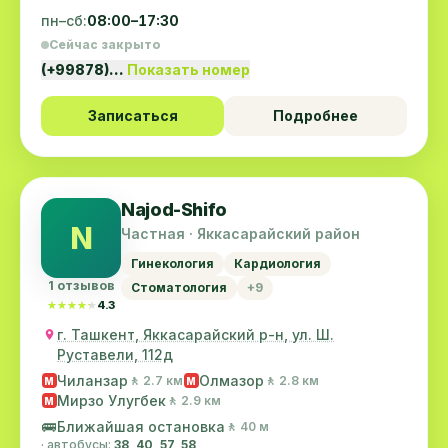
пн–сб:
08:00–17:30
Сейчас закрыто
(+99878)…
Показать номер
Записаться
Подробнее
Najod-Shifo
N
Частная · Яккасарайский район
Гинекология
Кардиология
1 отзывов
Стоматология
+9
★★★★★
★★★★★
4.3
г. Ташкент, Яккасарайский р-н, ул. Ш.
Руставели, 112д
Чиланзар
Олмазор
🚶 2.7 км
🚶 2.8 км
M
M
Мирзо Улугбек
🚶 2.9 км
M
🚌
Ближайшая остановка
🚶 40 м
· автобусы:
38, 40, 57, 58