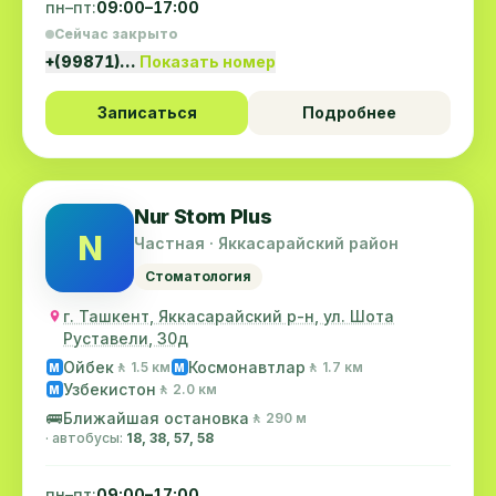
пн–пт:
09:00–17:00
Сейчас закрыто
+(99871)…
Показать номер
Записаться
Подробнее
Nur Stom Plus
N
Частная · Яккасарайский район
Стоматология
г. Ташкент, Яккасарайский р-н, ул. Шота
Руставели, 30д
Ойбек
Космонавтлар
🚶 1.5 км
🚶 1.7 км
M
M
Узбекистон
🚶 2.0 км
M
🚌
Ближайшая остановка
🚶 290 м
· автобусы:
18, 38, 57, 58
пн–пт:
09:00–17:00