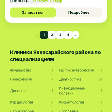
(+99871)…
Показать номер
Записаться
Подробнее
←
1
2
3
4
→
Клиники Яккасарайского района по
специализациям
Акушерство
1
Гастроэнтерология
1
Гинекология
6
Диагностика
29
Инфекционные
Допплер
1
1
болезни
Кардиология
5
Косметология
1
Лаборатория
6
Логопедия
1