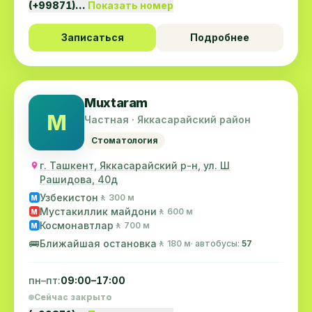
(+99871)…
Показать номер
Записаться
Подробнее
Muxtaram
M
Частная · Яккасарайский район
Стоматология
г. Ташкент, Яккасарайский р-н, ул. Ш
Рашидова, 40д
Узбекистон
🚶 300 м
M
Мустакиллик майдони
🚶 600 м
M
Космонавтлар
🚶 700 м
M
🚌
Ближайшая остановка
🚶 180 м
· автобусы:
57
пн–пт:
09:00–17:00
Сейчас закрыто