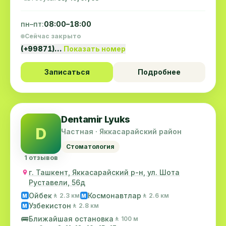
пн–пт:
08:00–18:00
Сейчас закрыто
(+99871)…
Показать номер
Записаться
Подробнее
Dentamir Lyuks
D
Частная · Яккасарайский район
Стоматология
1 отзывов
г. Ташкент, Яккасарайский р-н, ул. Шота
Руставели, 56д
Ойбек
Космонавтлар
🚶 2.3 км
🚶 2.6 км
M
M
Узбекистон
🚶 2.8 км
M
🚌
Ближайшая остановка
🚶 100 м