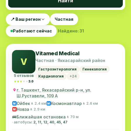
Найти
📍 Ваш регион
Частная
Работают сейчас
Найдено: 31
Vitamed Medical
V
Частная · Яккасарайский район
Гастроэнтерология
Гинекология
5 отзывов
Кардиология
+24
★★★★★
★★★★★
3.0
г. Ташкент, Яккасарайский р-н, ул.
Ш.Руставели, 109 А
Ойбек
Космонавтлар
🚶 2.4 км
🚶 2.6 км
M
M
Новза
🚶 2.9 км
M
🚌
Ближайшая остановка
🚶 70 м
· автобусы:
2, 11, 12, 40, 45, 47