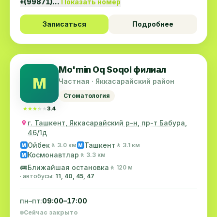
+(99871)…
Показать номер
Записаться
Подробнее
Mo'min Oq Soqol филиал
M
Частная · Яккасарайский район
Стоматология
★★★★★
★★★★★
3.4
г. Ташкент, Яккасарайский р-н, пр-т Бабура,
46/1д
Ойбек
Ташкент
🚶 3.0 км
🚶 3.1 км
M
M
Космонавтлар
🚶 3.3 км
M
🚌
Ближайшая остановка
🚶 120 м
· автобусы:
11, 40, 45, 47
пн–пт:
09:00–17:00
Сейчас закрыто