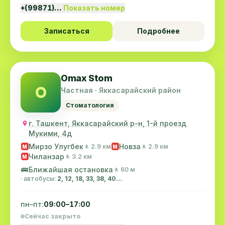
+(99871)…
Показать номер
Записаться
Подробнее
Omax Stom
O
Частная · Яккасарайский район
Стоматология
г. Ташкент, Яккасарайский р-н, 1-й проезд
Мукими, 4д
Мирзо Улугбек
Новза
🚶 2.9 км
🚶 2.9 км
M
M
Чиланзар
🚶 3.2 км
M
🚌
Ближайшая остановка
🚶 60 м
· автобусы:
2, 12, 18, 33, 38, 40…
пн–пт:
09:00–17:00
Сейчас закрыто