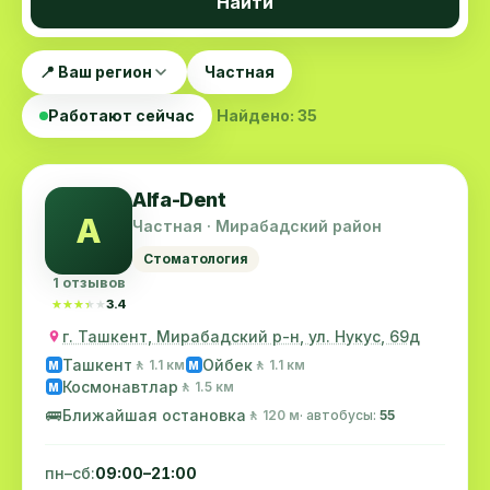
Найти
📍 Ваш регион
Частная
Работают сейчас
Найдено: 35
Alfa-Dent
A
Частная · Мирабадский район
Стоматология
1 отзывов
★★★★★
★★★★★
3.4
г. Ташкент, Мирабадский р-н, ул. Нукус, 69д
Ташкент
Ойбек
🚶 1.1 км
🚶 1.1 км
M
M
Космонавтлар
🚶 1.5 км
M
🚌
Ближайшая остановка
🚶 120 м
· автобусы:
55
пн–сб:
09:00–21:00