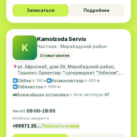
Записаться
Подробнее
Kamolzoda Servis
K
Частная · Мирабадский район
Стоматология
ул. Афросиаб, дом 39, Мирабадский район,
Ташкент Ориентир: "супермаркет "Узбегим",
ст.м. "...
Ойбек
Космонавтлар
🚶 100 м
🚶 400 м
M
M
Узбекистон
🚶 1000 м
M
🚌
Ближайшая остановка
🚶 80 м
· автобусы:
57
пн–пт:
09:00–18:00
Сейчас закрыто
+99871 25…
Показать номер