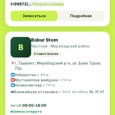
(+99871)…
Показать номер
Записаться
Подробнее
Bobur Stom
B
Частная · Мирабадский район
Стоматология
г. Ташкент, Мирабадский р-н, ул. Буюк Турон,
75д
Узбекистон
🚶 150 м
M
Мустакиллик майдони
🚶 700 м
M
Космонавтлар
🚶 750 м
M
🚌
Ближайшая остановка
🚶 120 м
· автобусы:
30, 37, 57
пн–сб:
09:00–16:00
Сейчас открыто