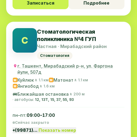
Записаться
Подробнее
Стоматологическая
С
поликлиника №4 ГУП
Частная · Мирабадский район
Стоматология
г. Ташкент, Мирабадский р-н, ул. Фаргона
йули, 507д
Куйлюк
Матонат
🚶 1.1 км
🚶 1.1 км
M
M
Янгиобод
🚶 1.6 км
M
🚌
Ближайшая остановка
🚶 200 м
· автобусы:
12, 13Т, 15, 37, 55, 93
пн–пт:
09:00–17:00
Сейчас закрыто
+(99871)…
Показать номер