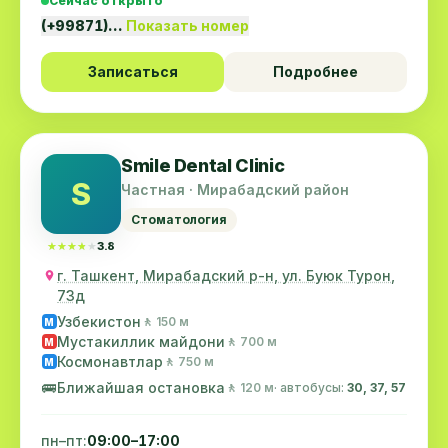
Сейчас открыто
(+99871)…
Показать номер
Записаться
Подробнее
Smile Dental Clinic
S
Частная · Мирабадский район
Стоматология
★★★★★
★★★★★
3.8
г. Ташкент, Мирабадский р-н, ул. Буюк Турон,
73д
Узбекистон
🚶 150 м
M
Мустакиллик майдони
🚶 700 м
M
Космонавтлар
🚶 750 м
M
🚌
Ближайшая остановка
🚶 120 м
· автобусы:
30, 37, 57
пн–пт:
09:00–17:00