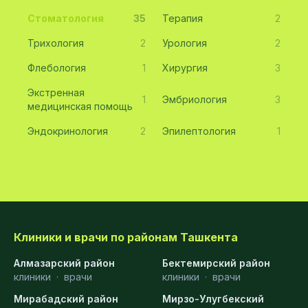
Стоматология
35
Терапия
2
Трихология
2
Урология
2
Флебология
1
Хирургия
3
Экстренная
1
Эмбриология
3
медицинская помощь
Эндокринология
2
Эпилептология
1
Клиники и врачи по районам Ташкента
Алмазарский район
Бектемирский район
клиники
·
врачи
клиники
·
врачи
Мирабадский район
Мирзо-Улугбекский