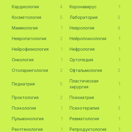
Кардиология
4
Коронавирус
1
Косметология
5
Лаборатория
5
Маммология
1
Неврология
4
Невропатология
2
Нейропсихология
1
Нейрофизиология
1
Нефрология
1
Онкология
1
Ортопедия
1
Отоларингология
2
Офтальмология
2
Пластическая
Педиатрия
5
1
хирургия
Проктология
2
Психиатрия
1
Психология
1
Психотерапия
3
Пульмонология
1
Ревматология
1
Рентгенология
1
Репродуктология
1