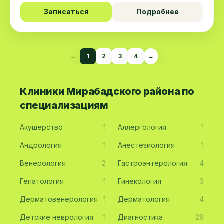
Записаться
Подробнее
←
1
2
3
4
→
Клиники Мирабадского района по
специализациям
Акушерство
1
Аллергология
1
Андрология
1
Анестезиология
1
Венерология
2
Гастроэнтерология
4
Гепатология
1
Гинекология
3
Дерматовенерология
1
Дерматология
4
Детские неврология
1
Диагностика
28