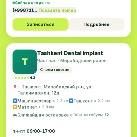
Сейчас открыто
(+99871)…
Показать номер
Записаться
Подробнее
Tashkent Dental Implant
T
Частная · Мирабадский район
Стоматология
★★★★★
★★★★★
4.3
г. Ташкент, Мирабадский р-н, ул.
Таллимаржон, 12д
Машинасозлар
Ташкент
🚶 2.2 км
🚶 2.2 км
M
M
Матонат
🚶 2.8 км
M
🚌
Ближайшая остановка
🚶 30 м
· автобусы:
12
пн–пт:
09:00–17:00