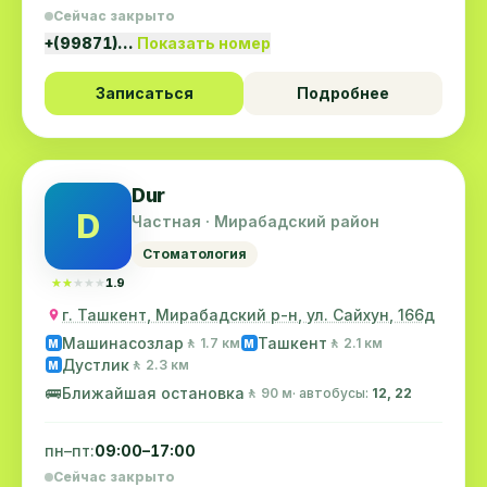
Сейчас закрыто
+(99871)…
Показать номер
Записаться
Подробнее
Dur
D
Частная · Мирабадский район
Стоматология
★★★★★
★★★★★
1.9
г. Ташкент, Мирабадский р-н, ул. Сайхун, 166д
Машинасозлар
Ташкент
🚶 1.7 км
🚶 2.1 км
M
M
Дустлик
🚶 2.3 км
M
🚌
Ближайшая остановка
🚶 90 м
· автобусы:
12, 22
пн–пт:
09:00–17:00
Сейчас закрыто