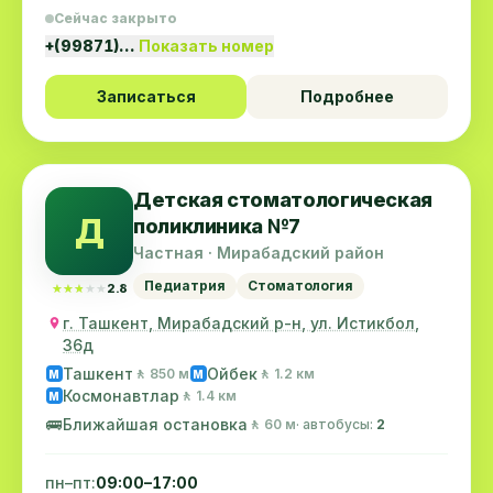
Сейчас закрыто
+(99871)…
Показать номер
Записаться
Подробнее
Детская стоматологическая
Д
поликлиника №7
Частная · Мирабадский район
Педиатрия
Стоматология
★★★★★
★★★★★
2.8
г. Ташкент, Мирабадский р-н, ул. Истикбол,
36д
Ташкент
Ойбек
🚶 850 м
🚶 1.2 км
M
M
Космонавтлар
🚶 1.4 км
M
🚌
Ближайшая остановка
🚶 60 м
· автобусы:
2
пн–пт:
09:00–17:00