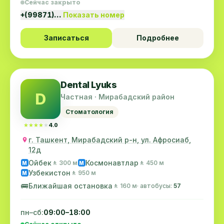
Сейчас закрыто
+(99871)…
Показать номер
Записаться
Подробнее
Dental Lyuks
D
Частная · Мирабадский район
Стоматология
★★★★★
★★★★★
4.0
г. Ташкент, Мирабадский р-н, ул. Афросиаб,
12д
Ойбек
Космонавтлар
🚶 300 м
🚶 450 м
M
M
Узбекистон
🚶 950 м
M
🚌
Ближайшая остановка
🚶 160 м
· автобусы:
57
пн–сб:
09:00–18:00