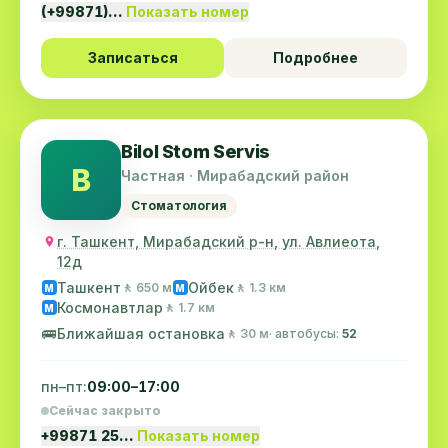
(+99871)…
Показать номер
Записаться
Подробнее
Bilol Stom Servis
B
Частная · Мирабадский район
Стоматология
г. Ташкент, Мирабадский р-н, ул. Авлиеота,
12д
Ташкент
Ойбек
🚶 650 м
🚶 1.3 км
M
M
Космонавтлар
🚶 1.7 км
M
🚌
Ближайшая остановка
🚶 30 м
· автобусы:
52
пн–пт:
09:00–17:00
Сейчас закрыто
+99871 25…
Показать номер